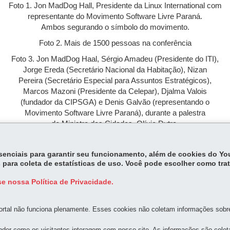
Foto 1. Jon MadDog Hall, Presidente da Linux International com
representante do Movimento Software Livre Paraná.
Ambos segurando o símbolo do movimento.
Foto 2. Mais de 1500 pessoas na conferência
Foto 3. Jon MadDog Haal, Sérgio Amadeu (Presidente do ITI),
Jorge Ereda (Secretário Nacional da Habitação), Nizan
Pereira (Secretário Especial para Assuntos Estratégicos),
Marcos Mazoni (Presidente da Celepar), Djalma Valois
(fundador da CIPSGA) e Denis Galvão (representando o
Movimento Software Livre Paraná), durante a palestra
do Ministro das Cidades, Olívio Dutra.
oto 4. Mazoni assiste palestra de Thimoty Ney, da Gnome Foundatio
essenciais para garantir seu funcionamento, além de cookies do Y
 para coleta de estatísticas de uso. Você pode escolher como tra
e nossa Política de Privacidade.
rtal não funciona plenamente. Esses cookies não coletam informações sobre 
der como os visitantes interagem com nosso site. As informações são cole