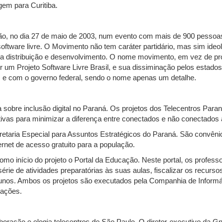
agem para Curitiba.
o, no dia 27 de maio de 2003, num evento com mais de 900 pessoas
oftware livre. O Movimento não tem caráter partidário, mas sim ideol
a distribuição e desenvolvimento. O nome movimento, em vez de proj
er um Projeto Software Livre Brasil, e sua dissiminação pelos estado
os e com o governo federal, sendo o nome apenas um detalhe.
 sobre inclusão digital no Paraná. Os projetos dos Telecentros Paran
ativas para minimizar a diferença entre conectados e não conectado
retaria Especial para Assuntos Estratégicos do Paraná. São convêni
net de acesso gratuito para a população.
omo início do projeto o Portal da Educação. Neste portal, os profess
érie de atividades preparatórias às suas aulas, fiscalizar os recur
alunos. Ambos os projetos são executados pela Companhia de Informá
iações.