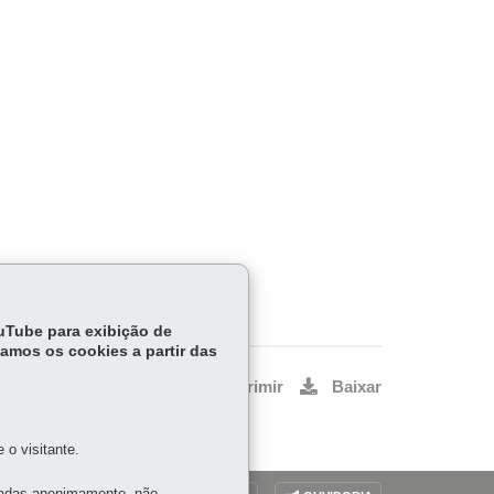
n.
ouTube para exibição de
tamos os cookies a partir das
Voltar
Início
Imprimir
Baixar
o visitante.
tadas anonimamente, não