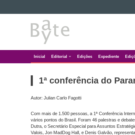
Ir para o conteúdo
BATE
Ir para a navegação
Ir para a busca
BYTE
Mapa do site
Inicial
Editorial
Edições
Expediente
Ediç
Navegação
principal
1ª conferência do Para
Autor: Julian Carlo Fagotti
Com mais de 1.500 pessoas, a 1ª Conferência Interna
vários pontos do Brasil. Foram 46 palestras e debates
Dutra, o Secretário Especial para Assuntos Estraté
Valois, Jon MadDog Hall, e Denis Galvão, represen