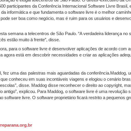
boração e elogia telecentros de São Paulo. O diretor-executivo da 
500 participantes da Conferência Internacional Software Livre Brasil, 
da informática e que fundamenta o software livre é o melhor caminho
 pode ser boa como negócio, mas é ruim para os usuários e desenvol
esta semana a telecentros de São Paulo. “A verdadeira liderança no s
s estão muito à frente”, disse.
ora, para o software livre é desenvolver aplicações de acordo com a
a agora está em descobrir necessidades e criar as aplicações adequ
Hall, fez uma das palestras mais aguardadas da conferência.Maddog,
que conheceu em suas incontáveis viagens e elogiou o cenário brasile
escolas”, disse. Maddog disse reconhecer o direito ao copyright, m
o antigo”, explicou. Para Maddog, o software livre é uma revolução
 software livre. O software proprietário ficará restrito a pequenos
reparana.org.br