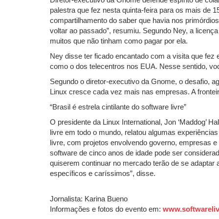
Diretor-executivo da Gnome defende espírito de cola
palestra que fez nesta quinta-feira para os mais de 1
compartilhamento do saber que havia nos primórdios 
voltar ao passado”, resumiu. Segundo Ney, a licença
muitos que não tinham como pagar por ela.
Ney disse ter ficado encantado com a visita que fez 
como o dos telecentros nos EUA. Nesse sentido, você
Segundo o diretor-executivo da Gnome, o desafio, ag
Linux cresce cada vez mais nas empresas. A fronteir
“Brasil é estrela cintilante do software livre”
O presidente da Linux International, Jon ‘Maddog’ 
livre em todo o mundo, relatou algumas experiências 
livre, com projetos envolvendo governo, empresas e 
software de cinco anos de idade pode ser considerad
quiserem continuar no mercado terão de se adaptar ao
específicos e caríssimos”, disse.
Jornalista: Karina Bueno
Informações e fotos do evento em:
www.softwareliv