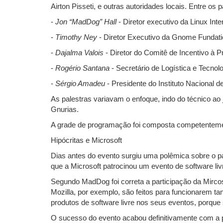
Airton Pisseti, e outras autoridades locais. Entre o
-
Jon “MadDog” Hall
- Diretor executivo da Linux Inte
-
Timothy Ney
- Diretor Executivo da Gnome Fundati
-
Dajalma Valois
- Diretor do Comitê de Incentivo à 
-
Rogério Santana
- Secretário de Logística e Tecnol
-
Sérgio Amadeu
- Presidente do Instituto Nacional d
As palestras variavam o enfoque, indo do técnico ao
Gnurias.
A grade de programação foi composta competentem
Hipócritas e Microsoft
Dias antes do evento surgiu uma polêmica sobre o pa
que a Microsoft patrocinou um evento de software liv
Segundo MadDog foi correta a participação da Mircoso
Mozilla, por exemplo, são feitos para funcionarem t
produtos de software livre nos seus eventos, porque 
O sucesso do evento acabou definitivamente com a p