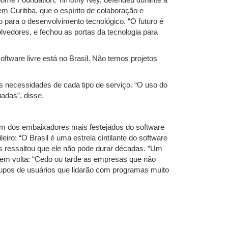
Gnome Foundation, Timothy Ney, defendeu durante a
em Curitiba, que o espírito de colaboração e
 para o desenvolvimento tecnológico. “O futuro é
vedores, e fechou as portas da tecnologia para
oftware livre está no Brasil. Não temos projetos
s necessidades de cada tipo de serviço. “O uso do
adas”, disse.
 um dos embaixadores mais festejados do software
iro: “O Brasil é uma estrela cintilante do software
as ressaltou que ele não pode durar décadas. “Um
 sem volta: “Cedo ou tarde as empresas que não
 grupos de usuários que lidarão com programas muito