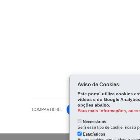
Aviso de Cookies
F
Este portal utiliza cookies 
vídeos e do Google Analytics
opções abaixo.
COMPARTILHE:
Fa
Para mais informações, acess
ce
Tw
Necessários
bo
Sem esse tipo de cookie, nosso po
itt
ok
Estatísticos
er
Esses cookies nos ajudam a enten