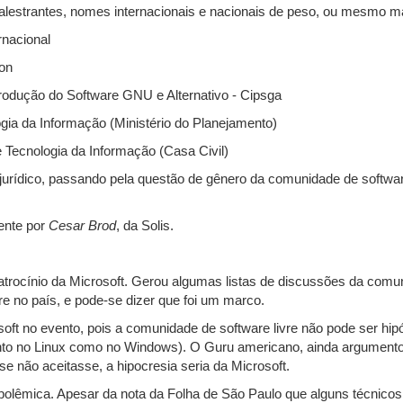
s palestrantes, nomes internacionais e nacionais de peso, ou mesmo m
rnacional
on
Produção do Software GNU e Alternativo - Cipsga
ogia da Informação (Ministério do Planejamento)
e Tecnologia da Informação (Casa Civil)
 jurídico, passando pela questão de gênero da comunidade de software
ente por
Cesar Brod
, da Solis.
trocínio da Microsoft. Gerou algumas listas de discussões da comuni
re no país, e pode-se dizer que foi um marco.
ft no evento, pois a comunidade de software livre não pode ser hipó
anto no Linux como no Windows). O Guru americano, ainda argumentou
se não aceitasse, a hipocresia seria da Microsoft.
olêmica. Apesar da nota da Folha de São Paulo que alguns técnicos 