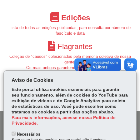
Edições
Lista de todas as edições publicadas, para consulta por número de
fascículo e data
Flagrantes
Coleção de "causos" colecionados pela memória coletiva de nossa
gente.
Os mais antigos garantem que é tudo verdade...
Artigos
Aviso de Cookies
Este portal utiliza cookies essenciais para garantir
Os artigos assinados são de inteira responsabilidade de seus autores.
seu funcionamento, além de cookies do YouTube para
Permitida a reprodução desde que citada a fonte.
exibição de vídeos e do Google Analytics para coleta
de estatísticas de uso. Você pode escolher como
tratamos os cookies a partir das opções abaixo.
Para mais informações, acesse nossa Política de
DENUNCIE CORRUPÇÃO
Privacidade.
Necessários
OUVIDORIA
Sem esse tipo de cookie, nosso portal não funciona