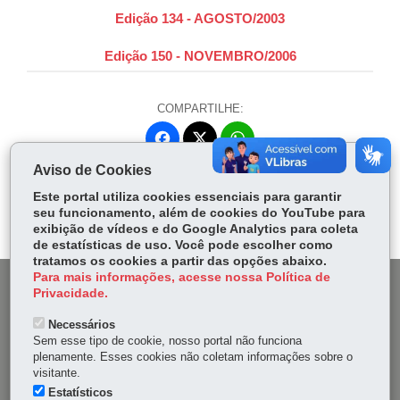
Edição 134 - AGOSTO/2003
Edição 150 - NOVEMBRO/2006
COMPARTILHE:
Fa
W
ce
ha
Aviso de Cookies
Tw
bo
ts
Voltar
Início
Imprimir
Baixar
itt
Este portal utiliza cookies essenciais para garantir
ok
Ap
seu funcionamento, além de cookies do YouTube para
er
p
exibição de vídeos e do Google Analytics para coleta
de estatísticas de uso. Você pode escolher como
tratamos os cookies a partir das opções abaixo.
Para mais informações, acesse nossa Política de
DENUNCIE CORRUPÇÃO
Privacidade.
Necessários
OUVIDORIA
Sem esse tipo de cookie, nosso portal não funciona
plenamente. Esses cookies não coletam informações sobre o
MAPA DO SITE
visitante.
Estatísticos