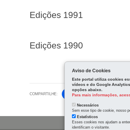
Edições 1991
Edições 1990
Aviso de Cookies
Este portal utiliza cookies 
vídeos e do Google Analytics
opções abaixo.
COMPARTILHE:
Fa
Para mais informações, acess
ce
Tw
Necessários
bo
Sem esse tipo de cookie, nosso po
itt
ok
Estatísticos
er
Esses cookies nos ajudam a enten
identificam o visitante.