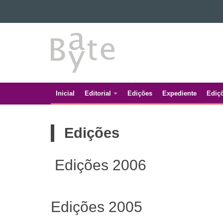
Ir para o conteúdo
BATE
Ir para a navegação
Ir para a busca
BYTE
Mapa do site
Inicial
Editorial
Edições
Expediente
Ediç
Navegação
principal
Edições
Edições 2006
Edições 2005