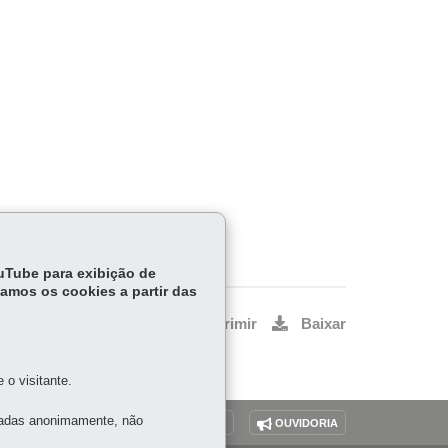
ouTube para exibição de
tamos os cookies a partir das
Voltar
Início
Imprimir
Baixar
o visitante.
tadas anonimamente, não
O SITE
DENUNCIE CORRUPÇÃO
OUVIDORIA