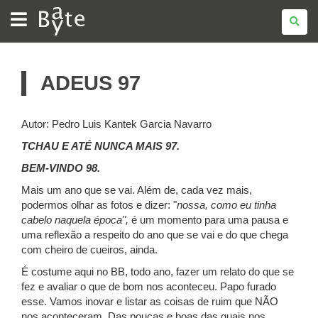
BATE
BYTE
ADEUS 97
Autor: Pedro Luis Kantek Garcia Navarro
TCHAU E ATÉ NUNCA MAIS 97.
BEM-VINDO 98.
Mais um ano que se vai. Além de, cada vez mais,
podermos olhar as fotos e dizer: "
nossa, como eu tinha
cabelo naquela época",
é um momento para uma pausa e
uma reflexão a respeito do ano que se vai e do que chega
com cheiro de cueiros, ainda.
É costume aqui no BB, todo ano, fazer um relato do que se
fez e avaliar o que de bom nos aconteceu. Papo furado
esse. Vamos inovar e listar as coisas de ruim que NÃO
nos aconteceram. Das poucas e boas das quais nos