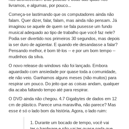
livramos, e algumas, por pouco...
Começa-se lastimando que os computadores ainda não
falam. Quer dizer, falar, falam, mas ainda não pensam. Já
imaginou se aquele de quem se fala pusesse um fundo
musical adequado ao tipo de trabalho que você faz nele?
Podia ser divertido nos primeiros 30 segundos, mas depois
ia ser duro de agüentar. E quando ele desandasse a falar?
Pensando melhor, é bom tê-los -- e por um bom tempo --
mudinhos da silva.
O novo release do windows não foi lançado. Embora
aguardado com ansiedade por quase toda a comunidade,
ele não veio. Ganhamos alguns meses (não muitos) para
respirar um pouco. Do jeito que as coisas andam, qualquer
dia acaba faltando tempo até para respirar.
O DVD ainda não chegou. 4.7 Gigabytes de dados em 12
cm de plástico. Parece uma maravilha, não parece? Mas
esse é só o lado bom da história. Agora, o lado ruim:
1. Durante um bocado de tempo, você vai
ter o hardware e não vai ter quase nada que