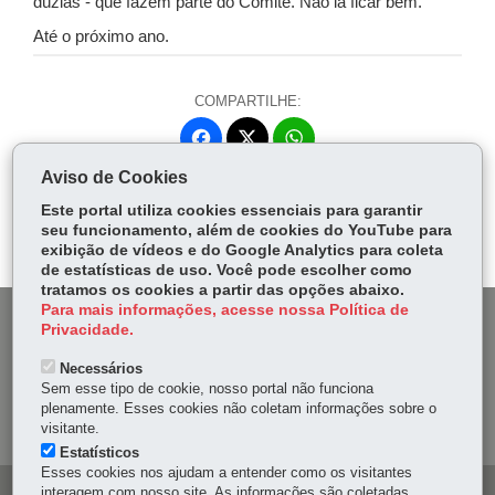
dúzias - que fazem parte do Comitê. Não ia ficar bem.
Até o próximo ano.
COMPARTILHE:
Fa
W
ce
ha
Aviso de Cookies
Tw
bo
ts
Voltar
Início
Imprimir
Baixar
itt
Este portal utiliza cookies essenciais para garantir
ok
Ap
seu funcionamento, além de cookies do YouTube para
er
p
exibição de vídeos e do Google Analytics para coleta
de estatísticas de uso. Você pode escolher como
tratamos os cookies a partir das opções abaixo.
Para mais informações, acesse nossa Política de
DENUNCIE CORRUPÇÃO
Privacidade.
Necessários
OUVIDORIA
Sem esse tipo de cookie, nosso portal não funciona
plenamente. Esses cookies não coletam informações sobre o
MAPA DO SITE
visitante.
Estatísticos
Esses cookies nos ajudam a entender como os visitantes
interagem com nosso site. As informações são coletadas