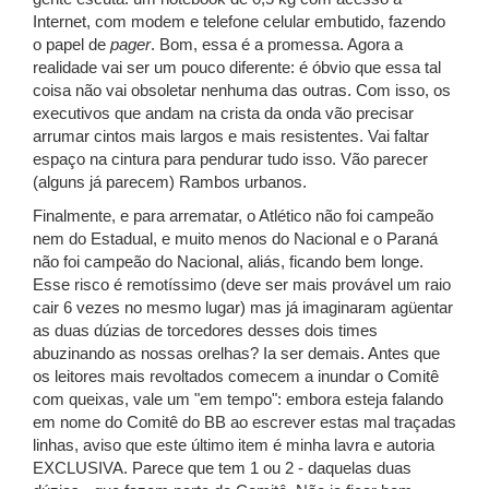
Internet, com modem e telefone celular embutido, fazendo
o papel de
pager
. Bom, essa é a promessa. Agora a
realidade vai ser um pouco diferente: é óbvio que essa tal
coisa não vai obsoletar nenhuma das outras. Com isso, os
executivos que andam na crista da onda vão precisar
arrumar cintos mais largos e mais resistentes. Vai faltar
espaço na cintura para pendurar tudo isso. Vão parecer
(alguns já parecem) Rambos urbanos.
Finalmente, e para arrematar, o Atlético não foi campeão
nem do Estadual, e muito menos do Nacional e o Paraná
não foi campeão do Nacional, aliás, ficando bem longe.
Esse risco é remotíssimo (deve ser mais provável um raio
cair 6 vezes no mesmo lugar) mas já imaginaram agüentar
as duas dúzias de torcedores desses dois times
abuzinando as nossas orelhas? Ia ser demais. Antes que
os leitores mais revoltados comecem a inundar o Comitê
com queixas, vale um "em tempo": embora esteja falando
em nome do Comitê do BB ao escrever estas mal traçadas
linhas, aviso que este último item é minha lavra e autoria
EXCLUSIVA. Parece que tem 1 ou 2 - daquelas duas