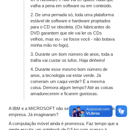
valha a pena em software ou em conteúdo.
2. De uma pernada só, toda uma plataforma
estável de software e hardware projetados
para o CD se obsoleta. (Os fabricantes do
DVD garantem que ele vai ler os CDs
velhos, mas eu - se fosse você - não botava
minha mão no fogo).
3. Durante um bom número de anos, toda a
tralha vai custar os tufos. Haja dinheiro!
4. Durante esse mesmo bom número de
anos, a tecnologia vai estar verde. Já
comeram um caqui verde? É a mesma
coisa. Demora algum tempo? Até as coisas
amadurecerem e ficarem gostosas.
A IBM e a MICROSOFT não se fundiram em uma única
empresa. Já imaginaram?
A computação móvel ainda é promessa. Faz tempo que a
gente escuta: um notebook de 0,5 kg com acesso à