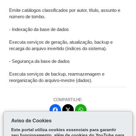
Emite catálogos classificados por autor, título, assunto e
número de tombo.
- Indexação da base de dados
Executa serviços de geração, atualização, backup e
recarga do arquivo invertido (índices do sistema).
- Segurança da base de dados
Executa serviços de backup, rearmazenagem e
reorganização do arquivo-mestre (dados).
COMPARTILHE:
Fa
W
ce
ha
Aviso de Cookies
Tw
bo
ts
Voltar
Início
Imprimir
Baixar
itt
Este portal utiliza cookies essenciais para garantir
ok
Ap
seu funcionamento, além de cookies do YouTube para