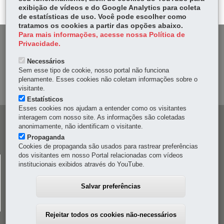
er
p
exibição de vídeos e do Google Analytics para coleta
de estatísticas de uso. Você pode escolher como
tratamos os cookies a partir das opções abaixo.
Para mais informações, acesse nossa Política de
DENUNCIE CORRUPÇÃO
Privacidade.
Necessários
OUVIDORIA
Sem esse tipo de cookie, nosso portal não funciona
plenamente. Esses cookies não coletam informações sobre o
MAPA DO SITE
visitante.
Estatísticos
Esses cookies nos ajudam a entender como os visitantes
interagem com nosso site. As informações são coletadas
Navegação
anonimamente, não identificam o visitante.
principal
Propaganda
Cookies de propaganda são usados para rastrear preferências
dos visitantes em nosso Portal relacionadas com vídeos
CELEPAR
institucionais exibidos através do YouTube.
Rua Mateus Leme, 1561 - Bom Retiro
-
80520-174
-
Curitiba
-
PR
MAPA
Salvar preferências
41 3200-5000
Rejeitar todos os cookies não-necessários