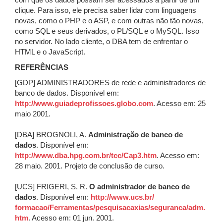
com que os dados possam ser acessados a partir de um
clique. Para isso, ele precisa saber lidar com linguagens
novas, como o PHP e o ASP, e com outras não tão novas,
como SQL e seus derivados, o PL/SQL e o MySQL. Isso
no servidor. No lado cliente, o DBA tem de enfrentar o
HTML e o JavaScript.
REFERÊNCIAS
[GDP] ADMINISTRADORES de rede e administradores de
banco de dados. Disponível em:
http://www.guiadeprofissoes.globo.com
. Acesso em: 25
maio 2001.
[DBA] BROGNOLI, A.
Administração de banco de
dados
. Disponível em:
http://www.dba.hpg.com.br/tcc/Cap3.htm
. Acesso em:
28 maio. 2001. Projeto de conclusão de curso.
[UCS] FRIGERI, S. R.
O administrador de banco de
dados
. Disponível em:
http://www.ucs.br/
formacao/Ferramentas/pesquisacaxias/seguranca/adm.
htm
. Acesso em: 01 jun. 2001.