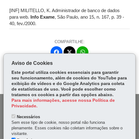
[INF] MILITELLO, K. Administrador de banco de dados
para web.
Info Exame
, São Paulo, ano 15, n. 167, p. 39 -
40, fev./2000.
COMPARTILHE:
Fa
W
ce
ha
Aviso de Cookies
Tw
bo
ts
Voltar
Início
Imprimir
Baixar
itt
Este portal utiliza cookies essenciais para garantir
ok
Ap
seu funcionamento, além de cookies do YouTube para
er
p
exibição de vídeos e do Google Analytics para coleta
de estatísticas de uso. Você pode escolher como
tratamos os cookies a partir das opções abaixo.
Para mais informações, acesse nossa Política de
DENUNCIE CORRUPÇÃO
Privacidade.
Necessários
OUVIDORIA
Sem esse tipo de cookie, nosso portal não funciona
plenamente. Esses cookies não coletam informações sobre o
MAPA DO SITE
visitante.