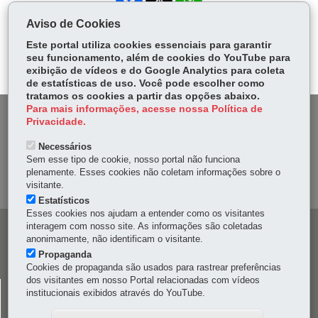
ce
ha
Aviso de Cookies
Tw
bo
ts
Voltar
Início
Imprimir
Baixar
itt
Este portal utiliza cookies essenciais para garantir
ok
Ap
seu funcionamento, além de cookies do YouTube para
er
p
exibição de vídeos e do Google Analytics para coleta
de estatísticas de uso. Você pode escolher como
tratamos os cookies a partir das opções abaixo.
Para mais informações, acesse nossa Política de
DENUNCIE CORRUPÇÃO
Privacidade.
Necessários
OUVIDORIA
Sem esse tipo de cookie, nosso portal não funciona
plenamente. Esses cookies não coletam informações sobre o
MAPA DO SITE
visitante.
Estatísticos
Esses cookies nos ajudam a entender como os visitantes
interagem com nosso site. As informações são coletadas
Navegação
anonimamente, não identificam o visitante.
principal
Propaganda
Cookies de propaganda são usados para rastrear preferências
dos visitantes em nosso Portal relacionadas com vídeos
CELEPAR
institucionais exibidos através do YouTube.
Rua Mateus Leme, 1561 - Bom Retiro
-
80520-174
-
Curitiba
-
PR