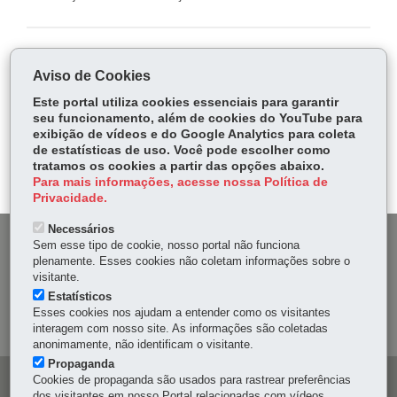
COMPARTILHE:
Aviso de Cookies
Fa
W
Este portal utiliza cookies essenciais para garantir
ce
ha
seu funcionamento, além de cookies do YouTube para
Tw
exibição de vídeos e do Google Analytics para coleta
bo
ts
Voltar
Início
Imprimir
Baixar
itt
de estatísticas de uso. Você pode escolher como
ok
Ap
tratamos os cookies a partir das opções abaixo.
er
p
Para mais informações, acesse nossa Política de
Privacidade.
Necessários
DENUNCIE CORRUPÇÃO
Sem esse tipo de cookie, nosso portal não funciona
plenamente. Esses cookies não coletam informações sobre o
visitante.
OUVIDORIA
Estatísticos
Esses cookies nos ajudam a entender como os visitantes
MAPA DO SITE
interagem com nosso site. As informações são coletadas
anonimamente, não identificam o visitante.
Propaganda
Cookies de propaganda são usados para rastrear preferências
Navegação
dos visitantes em nosso Portal relacionadas com vídeos