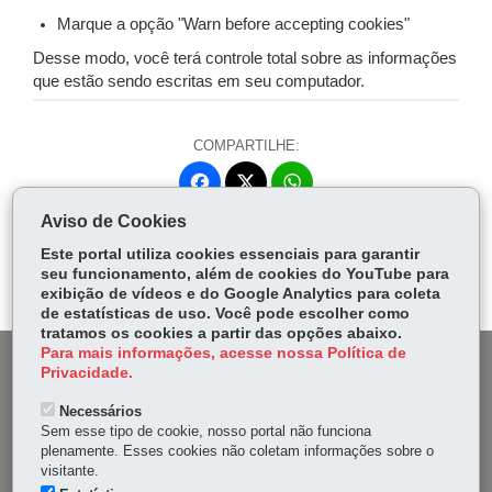
Marque a opção "Warn before accepting cookies"
Desse modo, você terá controle total sobre as informações
que estão sendo escritas em seu computador.
COMPARTILHE:
Fa
W
ce
ha
Aviso de Cookies
Tw
bo
ts
Voltar
Início
Imprimir
Baixar
itt
Este portal utiliza cookies essenciais para garantir
ok
Ap
seu funcionamento, além de cookies do YouTube para
er
p
exibição de vídeos e do Google Analytics para coleta
de estatísticas de uso. Você pode escolher como
tratamos os cookies a partir das opções abaixo.
Para mais informações, acesse nossa Política de
DENUNCIE CORRUPÇÃO
Privacidade.
Necessários
OUVIDORIA
Sem esse tipo de cookie, nosso portal não funciona
plenamente. Esses cookies não coletam informações sobre o
MAPA DO SITE
visitante.