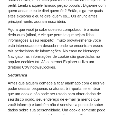
outras coisas, e por isso poderão construir uma espécie de
perfil. Lembra aquele famoso jargão popular: Diga-me com
quem andas e eu te direi quem és? Então, diga-me quais
sites exploras e eu te direi quem és... Os anunciantes,
principalmente, adoram essa idéia.
Agora que você já sabe que seu computador é o maior
dedo-duro (afinal, é ele que permite que sejam lidas
informações a seu respeito), muito provavelmente você
está interessado em descobrir onde se encontram esses
tais pedacinhos de informações. No caso no Netscape
Navigator, as informações de cookie são guardadas no
arquivo cookies.txt. Já o Internet Explorer utiliza um
diretório C:WindowsCookies.
Segurança
Antes que alguém comece a ficar alarmado com o incrível
poder dessas pequenas criaturas, é importante lembrar
que um cookie não pode ser usado para obter dados de
seu disco rígido, seu endereço de e-mail (a menos que
você informe) e também não é sensível a ponto de saber
dados sobre sua personalidade. Um cookie somente pode