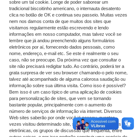
sobre um tal cookie. Longe de poder saborear um
tradicional biscoitinho americano, o internauta desatento
clica no botão de OK e continua seu passeio. Muitas vezes
nem nos damos conta de que muitos dos sites que
visitamos regularmente estão escrevendo e lendo
informações em nosso computador, mas talvez você se
lembre que já andou preenchendo alguns formulários
eletrônicos por aí, fornecendo dados pessoais, como
nome, endereço, e-mail etc. Se este é realmente o seu
caso, não se preocupe. Da próxima vez que consultar o
site não precisará redigitar tudo. Ao contrário, poderá ter a
grata surpresa de ver seu browser chamando-o pelo nome,
talvez até acompanhado de alguma calorosa saudação ou
informação sobre sua última visita. Como isso é possível?
Bem isso é um caso típico de uma aplicação de cookies
para personalização de sites, que vem se tornando
bastante popular, principalmente com o aumento do
número de serviços de informação via internet. Diversos
Web sites saberão por onde você já passou, quantas
vezes visitou determinado site, suas últimas transações
eletrônicas, os grupos de discussão que freqüenta, entre