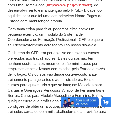
com uma Home-Page (
http://www.pr.gov.br/sert
), de
desenvol-vimento e manutenção pelo NI/SERT, cabendo
aqui destacar que foi uma das primeiras Home-Pages do
Estado com manutenção própria.
Com tanta coisa para falar, podemos citar, como um
pequeno exemplo, um módulo do Sistema de
Coordenadoria de Formação Profissional - CFP e o que o
seu desenvolvimento acrescentou ao nosso dia-a-dia.
O sistema da CFP tem por objetivo controlar os cursos
oferecidos aos trabalhadores. Estes cursos não têm
nenhum custo para os mesmos e são ministrados por
empresas especializadas contratadas pelo Estado através
de licitação. Os cursos vão desde corte-e-costura até
treinamento para gerentes e administradores. Existem
cursos para quase tudo o que se imagina: Motorista para
Cargas e Operações Perigosas, Afiador de Ferramentas e
Serras, Curso para Modelo Masculino e Feminino. Enfim,
qualquer curso que profissionalize o cida-dão e lhe dê
condições de obter uma ocupação. No ano passado foram
treinados cerca de cem mil trabalhadores e a previsão para