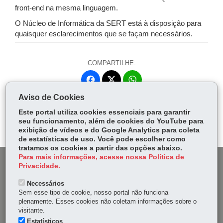
front-end na mesma linguagem.
O Núcleo de Informática da SERT está à disposição para
quaisquer esclarecimentos que se façam necessários.
COMPARTILHE:
Fa
W
ce
ha
Aviso de Cookies
Tw
bo
ts
Voltar
Início
Imprimir
Baixar
itt
Este portal utiliza cookies essenciais para garantir
ok
Ap
seu funcionamento, além de cookies do YouTube para
er
p
exibição de vídeos e do Google Analytics para coleta
de estatísticas de uso. Você pode escolher como
tratamos os cookies a partir das opções abaixo.
Para mais informações, acesse nossa Política de
DENUNCIE CORRUPÇÃO
Privacidade.
Necessários
OUVIDORIA
Sem esse tipo de cookie, nosso portal não funciona
plenamente. Esses cookies não coletam informações sobre o
MAPA DO SITE
visitante.
Estatísticos