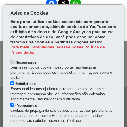
Fa
W
ce
ha
Aviso de Cookies
Tw
bo
ts
Voltar
Início
Imprimir
Baixar
itt
Este portal utiliza cookies essenciais para garantir
ok
Ap
seu funcionamento, além de cookies do YouTube para
er
p
exibição de vídeos e do Google Analytics para coleta
de estatísticas de uso. Você pode escolher como
tratamos os cookies a partir das opções abaixo.
Para mais informações, acesse nossa Política de
DENUNCIE CORRUPÇÃO
Privacidade.
Necessários
OUVIDORIA
Sem esse tipo de cookie, nosso portal não funciona
plenamente. Esses cookies não coletam informações sobre o
MAPA DO SITE
visitante.
Estatísticos
Esses cookies nos ajudam a entender como os visitantes
interagem com nosso site. As informações são coletadas
Navegação
anonimamente, não identificam o visitante.
principal
Propaganda
Cookies de propaganda são usados para rastrear preferências
dos visitantes em nosso Portal relacionadas com vídeos
CELEPAR
institucionais exibidos através do YouTube.
Rua Mateus Leme, 1561 - Bom Retiro
-
80520-174
-
Curitiba
-
PR