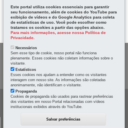
Fa
W
Este portal utiliza cookies essenciais para garantir
ce
ha
seu funcionamento, além de cookies do YouTube para
Tw
exibição de vídeos e do Google Analytics para coleta
bo
ts
Voltar
Início
Imprimir
Baixar
itt
de estatísticas de uso. Você pode escolher como
ok
Ap
tratamos os cookies a partir das opções abaixo.
er
p
Para mais informações, acesse nossa Política de
Privacidade.
Necessários
DENUNCIE CORRUPÇÃO
Sem esse tipo de cookie, nosso portal não funciona
plenamente. Esses cookies não coletam informações sobre o
visitante.
OUVIDORIA
Estatísticos
Esses cookies nos ajudam a entender como os visitantes
MAPA DO SITE
interagem com nosso site. As informações são coletadas
anonimamente, não identificam o visitante.
Propaganda
Cookies de propaganda são usados para rastrear preferências
Navegação
dos visitantes em nosso Portal relacionadas com vídeos
principal
institucionais exibidos através do YouTube.
Salvar preferências
CELEPAR