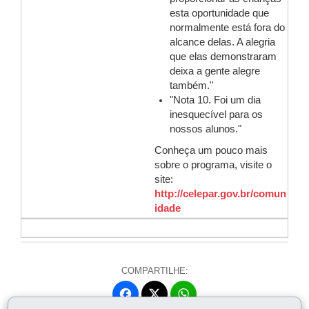
esta oportunidade que
normalmente está fora do
alcance delas. A alegria
que elas demonstraram
deixa a gente alegre
também."
"Nota 10. Foi um dia
inesquecível para os
nossos alunos."
Conheça um pouco mais
sobre o programa, visite o
site:
http://celepar.gov.br/comun
idade
COMPARTILHE:
Fa
W