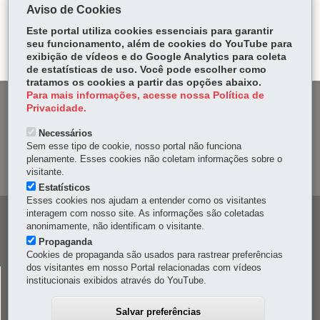
ce
ha
Aviso de Cookies
Tw
bo
ts
Voltar
Início
Imprimir
Baixar
itt
Este portal utiliza cookies essenciais para garantir
ok
Ap
seu funcionamento, além de cookies do YouTube para
er
p
exibição de vídeos e do Google Analytics para coleta
de estatísticas de uso. Você pode escolher como
tratamos os cookies a partir das opções abaixo.
Para mais informações, acesse nossa Política de
DENUNCIE CORRUPÇÃO
Privacidade.
Necessários
OUVIDORIA
Sem esse tipo de cookie, nosso portal não funciona
plenamente. Esses cookies não coletam informações sobre o
MAPA DO SITE
visitante.
Estatísticos
Esses cookies nos ajudam a entender como os visitantes
interagem com nosso site. As informações são coletadas
Navegação
anonimamente, não identificam o visitante.
principal
Propaganda
Cookies de propaganda são usados para rastrear preferências
dos visitantes em nosso Portal relacionadas com vídeos
CELEPAR
institucionais exibidos através do YouTube.
Rua Mateus Leme, 1561 - Bom Retiro
-
80520-174
-
Curitiba
-
PR
MAPA
Salvar preferências