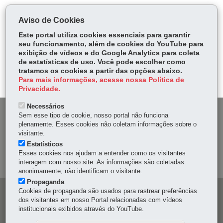
COMPARTILHE:
Aviso de Cookies
Fa
W
Este portal utiliza cookies essenciais para garantir
ce
ha
seu funcionamento, além de cookies do YouTube para
Tw
exibição de vídeos e do Google Analytics para coleta
bo
ts
Voltar
Início
Imprimir
Baixar
itt
de estatísticas de uso. Você pode escolher como
ok
Ap
tratamos os cookies a partir das opções abaixo.
er
p
Para mais informações, acesse nossa Política de
Privacidade.
Necessários
DENUNCIE CORRUPÇÃO
Sem esse tipo de cookie, nosso portal não funciona
plenamente. Esses cookies não coletam informações sobre o
visitante.
OUVIDORIA
Estatísticos
Esses cookies nos ajudam a entender como os visitantes
MAPA DO SITE
interagem com nosso site. As informações são coletadas
anonimamente, não identificam o visitante.
Propaganda
Cookies de propaganda são usados para rastrear preferências
Navegação
dos visitantes em nosso Portal relacionadas com vídeos
principal
institucionais exibidos através do YouTube.