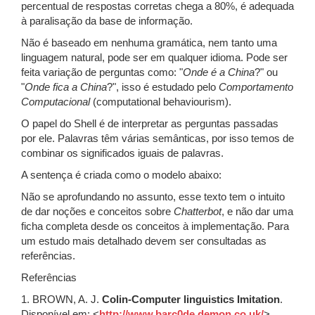
percentual de respostas corretas chega a 80%, é adequada
à paralisação da base de informação.
Não é baseado em nenhuma gramática, nem tanto uma
linguagem natural, pode ser em qualquer idioma. Pode ser
feita variação de perguntas como: "
Onde é a China
?" ou
"
Onde fica a China
?", isso é estudado pelo
Comportamento
Computacional
(computational behaviourism).
O papel do Shell é de interpretar as perguntas passadas
por ele. Palavras têm várias semânticas, por isso temos de
combinar os significados iguais de palavras.
A sentença é criada como o modelo abaixo:
Não se aprofundando no assunto, esse texto tem o intuito
de dar noções e conceitos sobre
Chatterbot
, e não dar uma
ficha completa desde os conceitos à implementação. Para
um estudo mais detalhado devem ser consultadas as
referências.
Referências
1. BROWN, A. J.
Colin-Computer linguistics Imitation
.
Disponível em: <
http://www.barc0de.demon.co.uk/
>.