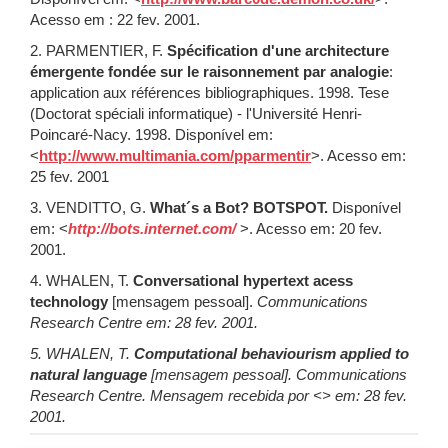
Acesso em : 22 fev. 2001.
2. PARMENTIER, F.
Spécification d'une architecture
émergente fondée sur le raisonnement par analogie
:
application aux références bibliographiques. 1998. Tese
(Doctorat spéciali informatique) - l'Université Henri-
Poincaré-Nacy. 1998. Disponível em:
<
http://www.multimania.com/pparmentir
>. Acesso em:
25 fev. 2001
3. VENDITTO, G.
What´s a Bot? BOTSPOT.
Disponível
em: <
http://bots.internet.com/
>. Acesso em: 20 fev.
2001.
4. WHALEN, T.
Conversational hypertext acess
technology
[mensagem pessoal].
Communications
Research Centre em: 28 fev. 2001.
5. WHALEN, T.
Computational behaviourism applied to
natural language
[mensagem pessoal].
Communications
Research Centre
. Mensagem recebida por <
> em: 28 fev.
2001.