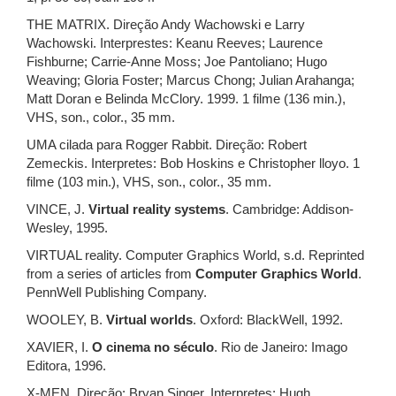
THE MATRIX. Direção Andy Wachowski e Larry
Wachowski. Interprestes: Keanu Reeves; Laurence
Fishburne; Carrie-Anne Moss; Joe Pantoliano; Hugo
Weaving; Gloria Foster; Marcus Chong; Julian Arahanga;
Matt Doran e Belinda McClory. 1999. 1 filme (136 min.),
VHS, son., color., 35 mm.
UMA cilada para Rogger Rabbit. Direção: Robert
Zemeckis. Interpretes: Bob Hoskins e Christopher lloyo. 1
filme (103 min.), VHS, son., color., 35 mm.
VINCE, J.
Virtual reality systems
. Cambridge: Addison-
Wesley, 1995.
VIRTUAL reality. Computer Graphics World, s.d. Reprinted
from a series of articles from
Computer Graphics World
.
PennWell Publishing Company.
WOOLEY, B.
Virtual worlds
. Oxford: BlackWell, 1992.
XAVIER, I.
O cinema no século
. Rio de Janeiro: Imago
Editora, 1996.
X-MEN. Direção: Bryan Singer. Interpretes: Hugh