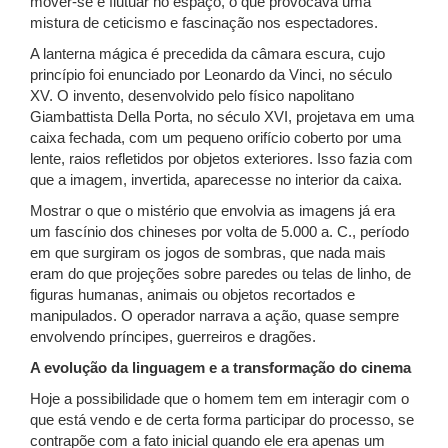
mover-se e flutuar no espaço, o que provocava uma
mistura de ceticismo e fascinação nos espectadores.
A lanterna mágica é precedida da câmara escura, cujo
princípio foi enunciado por Leonardo da Vinci, no século
XV. O invento, desenvolvido pelo físico napolitano
Giambattista Della Porta, no século XVI, projetava em uma
caixa fechada, com um pequeno orifício coberto por uma
lente, raios refletidos por objetos exteriores. Isso fazia com
que a imagem, invertida, aparecesse no interior da caixa.
Mostrar o que o mistério que envolvia as imagens já era
um fascínio dos chineses por volta de 5.000 a. C., período
em que surgiram os jogos de sombras, que nada mais
eram do que projeções sobre paredes ou telas de linho, de
figuras humanas, animais ou objetos recortados e
manipulados. O operador narrava a ação, quase sempre
envolvendo príncipes, guerreiros e dragões.
A evolução da linguagem e a transformação do cinema
Hoje a possibilidade que o homem tem em interagir com o
que está vendo e de certa forma participar do processo, se
contrapõe com a fato inicial quando ele era apenas um