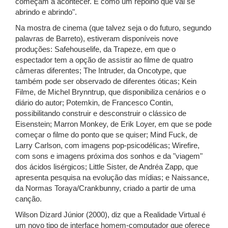
começam a acontecer. É como um repolho que vai se
abrindo e abrindo".
Na mostra de cinema (que talvez seja o do futuro, segundo
palavras de Barreto), estiveram disponíveis nove
produções: Safehouselife, da Trapeze, em que o
espectador tem a opção de assistir ao filme de quatro
câmeras diferentes; The Intruder, da Oncotype, que
também pode ser observado de diferentes óticas; Kein
Filme, de Michel Brynntrup, que disponibiliza cenários e o
diário do autor; Potemkin, de Francesco Contin,
possibilitando construir e desconstruir o clássico de
Eisenstein; Marron Monkey, de Erik Loyer, em que se pode
começar o filme do ponto que se quiser; Mind Fuck, de
Larry Carlson, com imagens pop-psicodélicas; Wirefire,
com sons e imagens próxima dos sonhos e da "viagem"
dos ácidos lisérgicos; Little Sister, de Andréa Zapp, que
apresenta pesquisa na evolução das mídias; e Naissance,
da Normas Toraya/Crankbunny, criado a partir de uma
canção.
Wilson Dizard Júnior (2000), diz que a Realidade Virtual é
um novo tipo de interface homem-computador que oferece