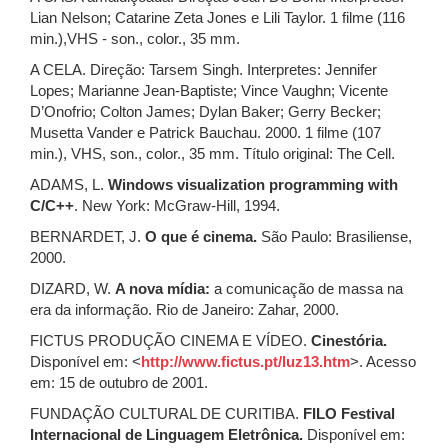
Lian Nelson; Catarine Zeta Jones e Lili Taylor. 1 filme (116
min.),VHS - son., color., 35 mm.
A CELA. Direção: Tarsem Singh. Interpretes: Jennifer
Lopes; Marianne Jean-Baptiste; Vince Vaughn; Vicente
D’Onofrio; Colton James; Dylan Baker; Gerry Becker;
Musetta Vander e Patrick Bauchau. 2000. 1 filme (107
min.), VHS, son., color., 35 mm. Título original: The Cell.
ADAMS, L.
Windows visualization programming with
C/C++
. New York: McGraw-Hill, 1994.
BERNARDET, J.
O que é cinema.
São Paulo: Brasiliense,
2000.
DIZARD, W.
A nova mídia:
a comunicação de massa na
era da informação. Rio de Janeiro: Zahar, 2000.
FICTUS PRODUÇÃO CINEMA E VÍDEO.
Cinestória.
Disponível em: <
http://www.fictus.pt/luz13.htm
>. Acesso
em: 15 de outubro de 2001.
FUNDAÇÃO CULTURAL DE CURITIBA.
FILO Festival
Internacional de Linguagem Eletrônica.
Disponível em: