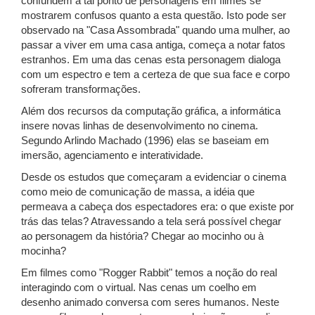
confundem a tal ponto de personagens em filmes se
mostrarem confusos quanto a esta questão. Isto pode ser
observado na "Casa Assombrada" quando uma mulher, ao
passar a viver em uma casa antiga, começa a notar fatos
estranhos. Em uma das cenas esta personagem dialoga
com um espectro e tem a certeza de que sua face e corpo
sofreram transformações.
Além dos recursos da computação gráfica, a informática
insere novas linhas de desenvolvimento no cinema.
Segundo Arlindo Machado (1996) elas se baseiam em
imersão, agenciamento e interatividade.
Desde os estudos que começaram a evidenciar o cinema
como meio de comunicação de massa, a idéia que
permeava a cabeça dos espectadores era: o que existe por
trás das telas? Atravessando a tela será possível chegar
ao personagem da história? Chegar ao mocinho ou à
mocinha?
Em filmes como "Rogger Rabbit" temos a noção do real
interagindo com o virtual. Nas cenas um coelho em
desenho animado conversa com seres humanos. Neste