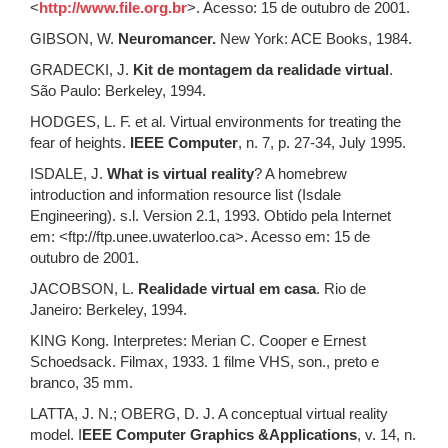
<
http://www.file.org.br
>. Acesso: 15 de outubro de 2001.
GIBSON, W.
Neuromancer.
New York: ACE Books, 1984.
GRADECKI, J.
Kit de montagem da realidade virtual
.
São Paulo: Berkeley, 1994.
HODGES, L. F. et al. Virtual environments for treating the
fear of heights.
IEEE Computer
, n. 7, p. 27-34, July 1995.
ISDALE, J.
What is virtual reality
? A homebrew
introduction and information resource list (Isdale
Engineering). s.l. Version 2.1, 1993. Obtido pela Internet
em: <ftp://ftp.unee.uwaterloo.ca>. Acesso em: 15 de
outubro de 2001.
JACOBSON, L.
Realidade virtual em casa
. Rio de
Janeiro: Berkeley, 1994.
KING Kong. Interpretes: Merian C. Cooper e Ernest
Schoedsack. Filmax, 1933. 1 filme VHS, son., preto e
branco, 35 mm.
LATTA, J. N.; OBERG, D. J. A conceptual virtual reality
model. I
EEE Computer Graphics &Applications
, v. 14, n.