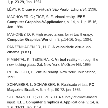
1, p. 23-29, Jan. 1994.
LÉVY, P.
O que é o virtual
? São Paulo: Editora 34, 1996.
MACHOVER, C.; TICE, S. E. Virtual reality.
IEEE
Computer Graphics &Applications
, v. 14, n. 1, p.15-16,
Jan. 1994.
MAHONEY, D. P. High expectations for virtual therapy.
Computer Graphics World
, n. 9, p.14-16, Sep. 1994.
PANZENHAGEN JR., H. C.
A velocidade virtual do
cinema
. [s.n.t.]
PIMENTAL, K.; TEIXEIRA, K.
Virtual reality
- through the
new looking glass. 2.d. New York: McGraw-Hill, 1995.
RHEINGOLD, H.
Virtual reality
. New York: Touchstone,
1991.
SCHWEBER, L; SCHWEBER, E. Realidade virtual.
PC
Magazine Brasil
, v. 5, n. 6, p. 50-72, jun. 1995.
STURMAN, D. J.; ZELTZER, D. A survey of glove-based
input.
IEEE Computer Graphics & Applications
, v. 14, n.
1, p. 30-39, Jan. 1994.