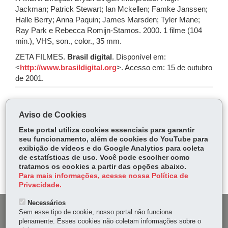
Jackman; Patrick Stewart; Ian Mckellen; Famke Janssen;
Halle Berry; Anna Paquin; James Marsden; Tyler Mane;
Ray Park e Rebecca Romijn-Stamos. 2000. 1 filme (104
min.), VHS, son., color., 35 mm.
ZETA FILMES.
Brasil digital
. Disponível em:
<
http://www.brasildigital.org
>. Acesso em: 15 de outubro
de 2001.
COMPARTILHE:
Aviso de Cookies
Fa
W
Este portal utiliza cookies essenciais para garantir
ce
ha
seu funcionamento, além de cookies do YouTube para
Tw
exibição de vídeos e do Google Analytics para coleta
bo
ts
Voltar
Início
Imprimir
Baixar
itt
de estatísticas de uso. Você pode escolher como
ok
Ap
tratamos os cookies a partir das opções abaixo.
er
p
Para mais informações, acesse nossa Política de
Privacidade.
Necessários
DENUNCIE CORRUPÇÃO
Sem esse tipo de cookie, nosso portal não funciona
plenamente. Esses cookies não coletam informações sobre o