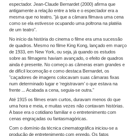
espectador. Jean-Claude Bernardet (2000) afirma que
antigamente a relação entre a tela e o espectador era a
mesma que no teatro, "já que a câmara filmava uma cena
como se ela estivesse ocupando uma poltrona na platéia
de um teatro".
No início da história do cinema o filme era uma sucessão
de quadros. Mesmo no filme King Kong, lançado em março
de 1933, em New York, ou seja, já quando os estudos
sobre as filmagens haviam avançado, o efeito de quadros
ainda é presente. No começo as câmeras eram grandes e
de difícil locomoção e como destaca Bernardet, os
"caçadores de imagens colocavam suas câmaras fixas
num determinado lugar e ‘registravam’ o que estava na
frente ... Acabada a cena, seguia-se outra."
Até 1915 os filmes eram curtos, duravam menos do que
uma hora e meia, e muitas vezes não contavam histórias.
A base era o cotidiano familiar e o entretenimento com
cenas engraçadas ou fantasmagóricas.
Com o domínio da técnica cinematográfica iniciou-se a
produção de entretenimento com enredo. Os fatos