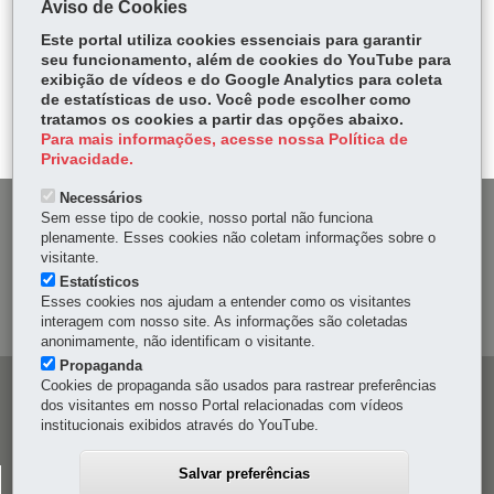
Aviso de Cookies
Fa
W
Este portal utiliza cookies essenciais para garantir
ce
ha
seu funcionamento, além de cookies do YouTube para
Tw
exibição de vídeos e do Google Analytics para coleta
bo
ts
Voltar
Início
Imprimir
Baixar
itt
de estatísticas de uso. Você pode escolher como
ok
Ap
tratamos os cookies a partir das opções abaixo.
er
p
Para mais informações, acesse nossa Política de
Privacidade.
Necessários
DENUNCIE CORRUPÇÃO
Sem esse tipo de cookie, nosso portal não funciona
plenamente. Esses cookies não coletam informações sobre o
visitante.
OUVIDORIA
Estatísticos
Esses cookies nos ajudam a entender como os visitantes
MAPA DO SITE
interagem com nosso site. As informações são coletadas
anonimamente, não identificam o visitante.
Propaganda
Cookies de propaganda são usados para rastrear preferências
Navegação
dos visitantes em nosso Portal relacionadas com vídeos
principal
institucionais exibidos através do YouTube.
Salvar preferências
CELEPAR