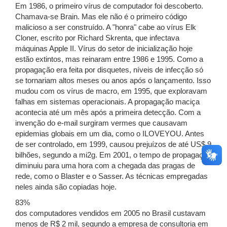
Em 1986, o primeiro vírus de computador foi descoberto.
Chamava-se Brain. Mas ele não é o primeiro código
malicioso a ser construído. A "honra" cabe ao vírus Elk
Cloner, escrito por Richard Skrenta, que infectava
máquinas Apple II. Vírus do setor de inicialização hoje
estão extintos, mas reinaram entre 1986 e 1995. Como a
propagação era feita por disquetes, níveis de infecção só
se tornariam altos meses ou anos após o lançamento. Isso
mudou com os vírus de macro, em 1995, que exploravam
falhas em sistemas operacionais. A propagação maciça
acontecia até um mês após a primeira detecção. Com a
invenção do e-mail surgiram vermes que causavam
epidemias globais em um dia, como o ILOVEYOU. Antes
de ser controlado, em 1999, causou prejuízos de até US$ 9
bilhões, segundo a mi2g. Em 2001, o tempo de propagação
diminuiu para uma hora com a chegada das pragas de
rede, como o Blaster e o Sasser. As técnicas empregadas
neles ainda são copiadas hoje.
83%
dos computadores vendidos em 2005 no Brasil custavam
menos de R$ 2 mil, segundo a empresa de consultoria em