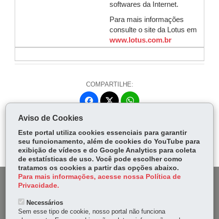
softwares da Internet.
Para mais informações
consulte o site da Lotus em
www.lotus.com.br
COMPARTILHE:
Fa
W
ce
ha
Aviso de Cookies
Tw
bo
ts
Voltar
Início
Imprimir
Baixar
itt
Este portal utiliza cookies essenciais para garantir
ok
Ap
seu funcionamento, além de cookies do YouTube para
er
p
exibição de vídeos e do Google Analytics para coleta
de estatísticas de uso. Você pode escolher como
tratamos os cookies a partir das opções abaixo.
Para mais informações, acesse nossa Política de
DENUNCIE CORRUPÇÃO
Privacidade.
Necessários
OUVIDORIA
Sem esse tipo de cookie, nosso portal não funciona