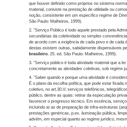
que houver definido como próprios no sistema normat
material, consiste na prestação de utilidade ou comod
noção, consistente em um específico regime de Dir
São Paulo: Malheiros, 1999).
2. "Serviço Público é todo aquele prestado pela Adm
secundárias da coletividade ou simples conveniência
de acordo com a exigência de cada povo e de cada ép
destas existem outras, sabidamente dispensáveis p
brasileiro
. 25. ed. São Paulo: Malheiros, 1999).
3. "Serviço público é toda atividade material que a l
concretamente as atividades coletivas, sob regime ju
4. "Saber quando e porque uma atividade é considera
É o plano da escolha política, que pode estar fixada n
coletivo, no art.30,V; serviços telefônicos, telegráfico
público, dentre as quais: retirar da especulação priva
favorecer o progresso técnico. Em essência, serviço 
incluindo aí as de preparação de infra-estruturas (ar
prestações genéricas, p.ex. iluminação pública, lim
advêm, em especial quanto ao regime jurídico, mes