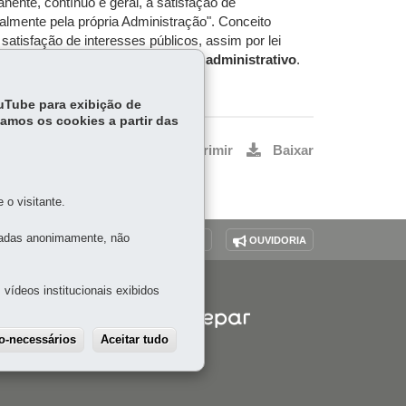
nente, contínuo e geral, a satisfação de
almente pela própria Administração". Conceito
satisfação de interesses públicos, assim por lei
A NETO, D. F.
Mutações do direito administrativo
.
ouTube para exibição de
tamos os cookies a partir das
Voltar
Início
Imprimir
Baixar
o visitante.
tadas anonimamente, não
O SITE
DENUNCIE CORRUPÇÃO
OUVIDORIA
vídeos institucionais exibidos
ão-necessários
Aceitar tudo
Withdraw consent