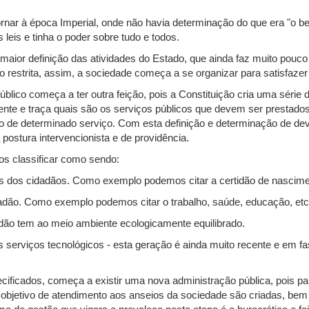
ar à época Imperial, onde não havia determinação do que era "o bem
 leis e tinha o poder sobre tudo e todos.
maior definição das atividades do Estado, que ainda faz muito pouco
o restrita, assim, a sociedade começa a se organizar para satisfaze
blico começa a ter outra feição, pois a Constituição cria uma série 
mente e traça quais são os serviços públicos que devem ser prestad
ção de determinado serviço. Com esta definição e determinação de d
ostura intervencionista e de providência.
os classificar como sendo:
ticos dos cidadãos. Como exemplo podemos citar a certidão de nascime
idadão. Como exemplo podemos citar o trabalho, saúde, educação, etc
dadão tem ao meio ambiente ecologicamente equilibrado.
os serviços tecnológicos - esta geração é ainda muito recente e em 
ficados, começa a existir uma nova administração pública, pois par
o objetivo de atendimento aos anseios da sociedade são criadas, be