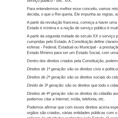
serviço público - séc. XIX.
Para entendermos melhor esse conceito, vamos retorn
decidia, o que o Rei queria. Ele impunha as regras, as
A partir da revolução francesa, começa a haver uma 
Estado é mínima e a noção de serviço público é muit
A partir da segunda metade do século XX o serviço pú
cumpridas pelo Estado. A Constituição define clara
esferas - Federal, Estadual ou Municipal - a presta
Estado Mínimo para ser um Estado Social, com uma p
Dentro dos direitos criados pela Constituição, podem
Direitos de 1ª geração
: são os direitos civis e polí
Direitos de 2ª geração
: são os direitos sociais do c
Direito de 3ª geração
: são os direitos que todo o ci
Direitos de 4ª geração
: são os direitos do cidadão a
podemos citar a Internet, mídia, telefonia, etc.
Podemos afirmar que com esses direitos acima especi
orgãos são criados, várias entidades públicas com 