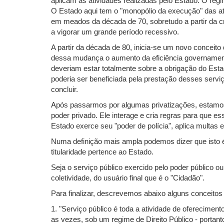
aplicam às atividades realizadas pelo Estado. O regi
O Estado aqui tem o "monopólio da execução" das ati
em meados da década de 70, sobretudo a partir da c
a vigorar um grande período recessivo.
A partir da década de 80, inicia-se um novo conceito
dessa mudança o aumento da eficiência governamenta
deveriam estar totalmente sobre a obrigação do Esta
poderia ser beneficiada pela prestação desses serviç
concluir.
Após passarmos por algumas privatizações, estamos 
poder privado. Ele interage e cria regras para que 
Estado exerce seu "poder de polícia", aplica multas
Numa definição mais ampla podemos dizer que isto é 
titularidade pertence ao Estado.
Seja o serviço público exercido pelo poder público o
coletividade, do usuário final que é o "Cidadão".
Para finalizar, descrevemos abaixo alguns conceitos
1. "Serviço público é toda a atividade de oferecimen
as vezes, sob um regime de Direito Público - portant