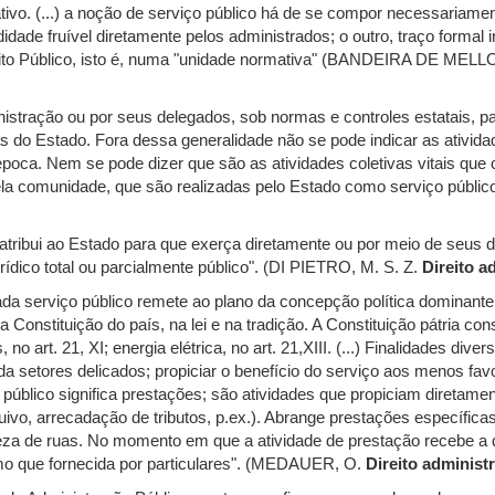
ivo. (...) a noção de serviço público há de se compor necessariamen
idade fruível diretamente pelos administrados; o outro, traço formal 
eito Público, isto é, numa "unidade normativa" (BANDEIRA DE MELLO
inistração ou por seus delegados, sob normas e controles estatais, p
s do Estado. Fora dessa generalidade não se pode indicar as ativida
oca. Nem se pode dizer que são as atividades coletivas vitais que 
ela comunidade, que são realizadas pelo Estado como serviço públi
ei atribui ao Estado para que exerça diretamente ou por meio de seus 
rídico total ou parcialmente público". (DI PIETRO, M. S. Z.
Direito a
da serviço público remete ao plano da concepção política dominante
a Constituição do país, na lei e na tradição. A Constituição pátria co
s, no art. 21, XI; energia elétrica, no art. 21,XIII. (...) Finalidades d
da setores delicados; propiciar o benefício do serviço aos menos favor
público significa prestações; são atividades que propiciam diretame
quivo, arrecadação de tributos, p.ex.). Abrange prestações específica
peza de ruas. No momento em que a atividade de prestação recebe a 
mo que fornecida por particulares". (MEDAUER, O.
Direito administ