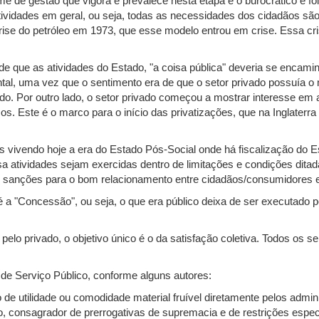
me de gestão que vigora e prevalece nesta etapa é o burocrático e foi
vidades em geral, ou seja, todas as necessidades dos cidadãos são 
rise do petróleo em 1973, que esse modelo entrou em crise. Essa cr
 de que as atividades do Estado, "a coisa pública" deveria se encamin
l, uma vez que o sentimento era de que o setor privado possuía o m
do. Por outro lado, o setor privado começou a mostrar interesse em
os. Este é o marco para o início das privatizações, que na Inglaterr
vivendo hoje a era do Estado Pós-Social onde há fiscalização do E
essa atividades sejam exercidas dentro de limitações e condições dit
 e sanções para o bom relacionamento entre cidadãos/consumidores e
a "Concessão", ou seja, o que era público deixa de ser executado pe
u pelo privado, o objetivo único é o da satisfação coletiva. Todos os
 de Serviço Público, conforme alguns autores:
to de utilidade ou comodidade material fruível diretamente pelos admi
o, consagrador de prerrogativas de supremacia e de restrições especi