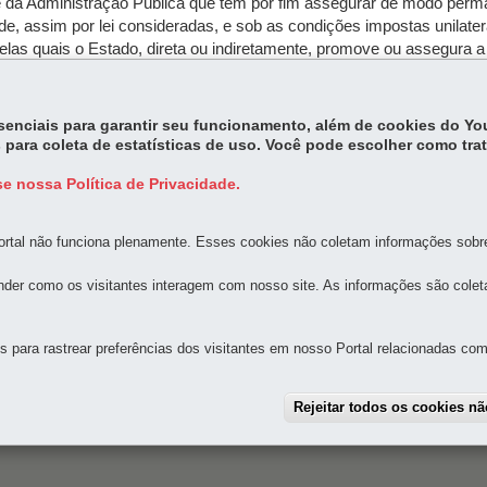
dade da Administração Pública que tem por fim assegurar de modo perma
, assim por lei consideradas, e sob as condições impostas unilater
elas quais o Estado, direta ou indiretamente, promove ou assegura a 
licável, ainda que não necessariamente de direito público". (MOREIR
essenciais para garantir seu funcionamento, além de cookies do Y
 para coleta de estatísticas de uso. Você pode escolher como tra
e nossa Política de Privacidade.
rtal não funciona plenamente. Esses cookies não coletam informações sobre 
der como os visitantes interagem com nosso site. As informações são cole
MAPA D
para rastrear preferências dos visitantes em nosso Portal relacionadas com 
 Bom Retiro
-
80520-174
-
Curitiba
-
PR
MAPA
Rejeitar todos os cookies n