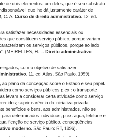
te de dois elementos: um deles, que é seu substrato
indispensável, que lhe dá justamente caráter de
, C. A.
Curso de direito administrativo
. 12. ed.
ara satisfazer necessidades essenciais ou
des que constituem serviço público, porque variam
caracterizam os serviços públicos, porque ao lado
co". (MEIRELLES, H. L.
Direito administrativo
delegados, com o objetivo de satisfazer
dministrativo
. 11. ed. Atlas. São Paulo, 1999).
, ao plano da concepção sobre o Estado e seu papel.
nsidera como serviços públicos p.ex.: o transporte
iversas levam a considerar certa atividade como serviço
ecidos; suprir carência da iniciativa privada;
nte benefícios e bens, aos administrados, não se
s para determinados indivíduos, p.ex. água, telefone e
qualificação de serviço público, conseqüências
rativo moderno
. São Paulo: RT, 1996).