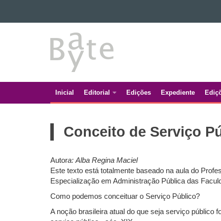
Ir para o conteúdo
BATE
Ir para a navegação
Ir para a busca
BYTE
Mapa do site
Inicial
Editorial
Edições
Expediente
Ediç
Navegação
principal
Conceito de Serviço P
Autor
a:
Alba Regina Maciel
Este texto está totalmente baseado na aula do Prof
Especialização em Administração Pública das Faculd
Como podemos conceituar o Serviço Público?
A noção brasileira atual do que seja serviço público