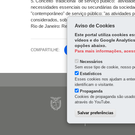
5. Conceito "tradicional" de serviço público: "ativi
necessidades essenciais ou secundárias da sociedade
"contemporâneo" de serviço público: "as atividades p
considerados, sob regime jurídico próprio a elas ap
Aviso de Cookies
Rio de Janeiro: Renovar, 2000).
Este portal utiliza cookies 
vídeos e do Google Analytics
opções abaixo.
COMPARTILHE:
Fa
Para mais informações, acess
ce
Tw
Necessários
bo
Sem esse tipo de cookie, nosso po
itt
ok
Estatísticos
er
Esses cookies nos ajudam a enten
identificam o visitante.
Propaganda
Navegação
Cookies de propaganda são usados 
CELEPAR
através do YouTube.
principal
Rua Mateus Leme, 1561 -
Salvar preferências
41 3200-5000