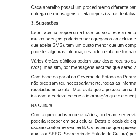
Cada aparelho possui um procedimento diferente par
entrega de mensagens é feita depois (várias tentativa
3. Sugestões
Este trabalho propõe uma troca, ou só o recebimento
muitos serviços poderiam ser agregados ao celular 
que aceite SMS), tem um custo menor que um comput
pode ter algumas informações pelo celular de forma rá
Vários órgãos públicos podem usar deste recurso pa
(voz), mas sim, por mensagens escritas que serão vis
Com base no portal do Governo do Estado do Paraná
não precisam ter, necessariamente, todas as inform
recebidos no celular. Mas evita que a pessoa tenha d
iria com a certeza de que a informação que ele quer j
Na Cultura:
Com algum cadastro de usuários, poderiam ser env
poderia receber em seu celular: Datas e locais de e
usuário conforme seu perfil. Os usuários que quises
auxílio a SEEC (Secretaria de Estado da Cultura) po