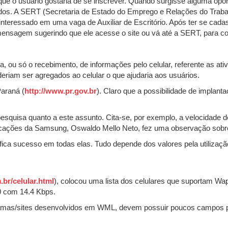
ue o usuário gostaria de se inscrever. Quando surgisse alguma op
os. A SERT (Secretaria de Estado do Emprego e Relações do Trabalho
nteressado em uma vaga de Auxiliar de Escritório. Após ter se ca
 mensagem sugerindo que ele acesse o site ou vá até a SERT, para con
, ou só o recebimento, de informações pelo celular, referente as at
riam ser agregados ao celular o que ajudaria aos usuários.
Paraná (
http://www.pr.gov.br
). Claro que a possibilidade de implant
squisa quanto a este assunto. Cita-se, por exemplo, a velocidade de
nicações da Samsung, Oswaldo Mello Neto, fez uma observação sobr
ifica sucesso em todas elas. Tudo depende dos valores pela utiliza
br/celular.html
), colocou uma lista dos celulares que suportam Wap
0 com 14.4 Kbps.
ramas/sites desenvolvidos em WML, devem possuir poucos campos p