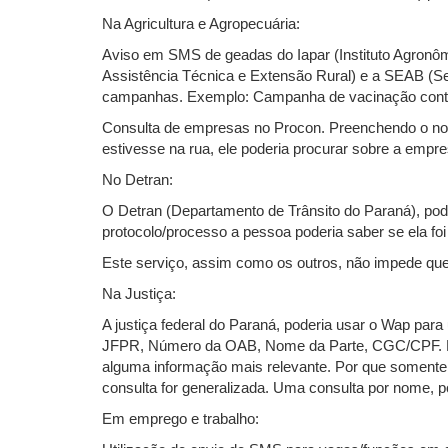
Na Agricultura e Agropecuária:
Aviso em SMS de geadas do Iapar (Instituto Agronô
Assistência Técnica e Extensão Rural) e a SEAB (Se
campanhas. Exemplo: Campanha de vacinação contra
Consulta de empresas no Procon. Preenchendo o nom
estivesse na rua, ele poderia procurar sobre a emp
No Detran:
O Detran (Departamento de Trânsito do Paraná), poder
protocolo/processo a pessoa poderia saber se ela fo
Este serviço, assim como os outros, não impede que 
Na Justiça:
A justiça federal do Paraná, poderia usar o Wap pa
JFPR, Número da OAB, Nome da Parte, CGC/CPF. Em W
alguma informação mais relevante. Por que somente p
consulta for generalizada. Uma consulta por nome, 
Em emprego e trabalho: