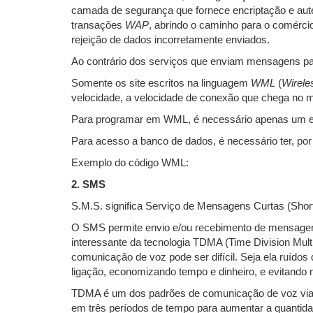
camada de segurança que fornece encriptação e auten
transações
WAP
, abrindo o caminho para o comércio
rejeição de dados incorretamente enviados.
Ao contrário dos serviços que enviam mensagens par
Somente os site escritos na linguagem
WML
(
Wirele
velocidade, a velocidade de conexão que chega no 
Para programar em WML, é necessário apenas um edi
Para acesso a banco de dados, é necessário ter, po
Exemplo do código WML:
2. SMS
S.M.S. significa Serviço de Mensagens Curtas (Shor
O SMS permite envio e/ou recebimento de mensagens
interessante da tecnologia TDMA (Time Division Multi
comunicação de voz pode ser difícil. Seja ela ruído
ligação, economizando tempo e dinheiro, e evitando 
TDMA é um dos padrões de comunicação de voz via ond
em três períodos de tempo para aumentar a quantida