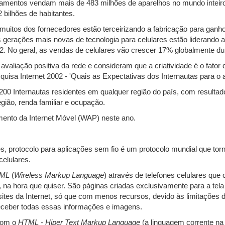
pamentos vendam mais de 483 milhões de aparelhos no mundo inteiro
2 bilhões de habitantes.
muitos dos fornecedores estão terceirizando a fabricação para ganho
 gerações mais novas de tecnologia para celulares estão liderando
. No geral, as vendas de celulares vão crescer 17% globalmente du
aliação positiva da rede e consideram que a criatividade é o fator 
isa Internet 2002 - 'Quais as Expectativas dos Internautas para o ano
0 Internautas residentes em qualquer região do país, com resultad
egião, renda familiar e ocupação.
ento da Internet Móvel (WAP) neste ano.
s, protocolo para aplicações sem fio é um protocolo mundial que tor
elulares.
ML
(
Wireless Markup Language
) através de telefones celulares que
, na hora que quiser. São páginas criadas exclusivamente para a te
 sites da Internet, só que com menos recursos, devido às limitações
eceber todas essas informações e imagens.
com o
HTML - Hiper Text Markup Language
(a linguagem corrente na 