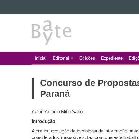
Ir para o conteúdo
BATE
Ir para a navegação
Ir para a busca
BYTE
Mapa do site
Inicial
Editorial
Edições
Expediente
Ediç
Navegação
principal
Concurso de Propostas
Paraná
Autor: Antonio Mitio Sako
Introdução
A grande evolução da tecnologia da informação base
considerados impossíveis, faz com que este trabalh