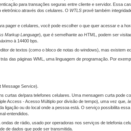
ticação para transações seguras entre cliente e servidor. Essa cara
 eletrônico através dos celulares. O
WTLS
provê também integridade
a pager e celulares, você pode escolher o que quer acessar e a hor
ss Markup Language
), que é semelhante ao
HTML
, podem ser visita
máximo à 14400 bps.
tor de textos (como o bloco de notas do windows), mas existem ed
r trás das páginas WML, uma linguagem de programação. Por exemplo
t Message Service).
 curtas de/para telefones celulares. Uma mensagem curta pode co
ple Access - Acesso Múltiplo por divisão de tempo), uma vez que, às
s da ligação ou do local onde a pessoa está. O serviço possibilita e
mal-entendidos.
as de rádio, usado por operadoras nos serviços de telefonia celular
de de dados que pode ser transmitida.