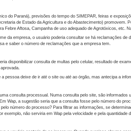
mico do Paraná), previsões do tempo do SIMEPAR, feiras e exposi
cretaria de Estado da Agricultura e do Abastecimento) promovem. Po
 Febre Aftosa, Campanha de uso adequado de Agrotóxicos, etc. Na
e da empresa, o usuário poderia consultar se há reclamações de de
resa e saber o número de reclamações que a empresa tem.
ia disponibilizar consulta de multas pelo celular, resultado de exame
i aprovada.
a pessoa deixe de ir até o site ou até ao órgão, mas antecipa a info
ra uma consulta processual. Numa consulta pelo site, são informad
ap, a sugestão seria que a consulta fosse pelo número do proces
elo número do processo? Para filtrar as informações, se determinad
por exemplo, não serviria em Wap pela velocidade e pela quantidade 