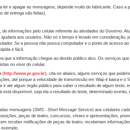
a ler e apagar as mensagens, depende muito do fabricante. Caso a p
s de entrega são feitas).
, de informações pelo celular referente às atividades do Governo. 
e ajudaria aos usuários. Não só o tempo é levado em consideração,
ador. Se a pessoa não possui computador e o ponto de acesso ao e
pida e fácil.
ra que a informação chegue ao devido público alvo. Os serviços que
tas no visor do celular.
 (
http://www.pr.gov.br
), cita-se abaixo, alguns serviços que poderi
ações, até porque a velocidade de transmissão em Wap é baixa e o 
e ir até algum órgão público para saber o resultado de algum teste, e
á está disponível, seja ela o resultado do teste, determinado evento, 
iadas mensagens (
SMS - Short Message Service
) aos celulares cad
xposições, peças de teatro, concursos,
shows
e apresentações, promo
sem receber notificações de peças de teatro, receberiam informações
r exemplo.