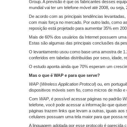
Group. A previsão é que os fabricantes desses equi
mundial vai ter um telefone móvel até 2008, ou seja, 
De acordo com as principais tendências levantadas, 
com mais força no mercado. Por outro lado, como as
reposição está projetado para aumentar 35% em 2002
Mais de 60% dos usuários da Internet possuem uma av
Estas são algumas das principais conclusões da pesqu
O levantamento usou como base uma amostra de 1.20
conferidos em tabelas distribuídas por sexo, idade, r
O estudo aponta ainda que 70% esperam um crescim
Mas o que é WAP e para que serve?
WAP
(
Wireless Application Protocol
) ou, em portuguê
dispositivos móveis sem fio, como micros de mão e c
Com
WAP
, é possível acessar páginas no padrão
W
telefone, você pode acessar a informação que quiser
páginas trazem links que levam a outras, iguais aos
celulares possuam uma tela maior para que possa r
A linguagem adotada por esse protocolo é parecida 