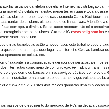
 auxiliar usuários da telefonia celular e Internet na distribuição d
onia móvel. Os celulares já estão presentes em quase toda a classe
cerá nas classes menos favorecidas", segundo Carlos Rodríguez, an
assinantes de celulares ultrapassou o de linhas fixas. A tendência é
as fixas começou a diminuir. Estes dados mostram não só o crescime
e interagindo com os celulares. Cita-se o IG (
www.selig.com.br
) e 
serem vistos no celular.
ue várias tecnologias estão a nosso favor, este trabalho sugere al
 a qualquer hora em qualquer lugar, via Internet e Celular. Lembrand
ua operadora de celular, etc.
 como "ajudante" na comunicação e geradora de serviços, além de se
o dos internautas como meio de comunicação (e-mail, icq, transmissã
s serviços como os bancos on line, serviços públicos como os da Re
sas, inscrições em cursos e concursos, serviços voltados ao lazer
o que é WAP e SMS. Estes dois tópicos ganharão uma explicação bre
mesmos passos de crescimento do mercado de PCs na década passada, 