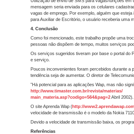
Utilização de envio de SMS para vagas/funções em q
mensagem seria enviada para os celulares cadastrad
vagas de emprego. Por exemplo, alguém que esteja i
para Auxiliar de Escritório, o usuário receberia uma
4. Conclusão
Como foi mencionado, este trabalho propõe uma troca
pessoas não dispõem de tempo, muitos serviços pode
Os serviços sugeridos tiveram por base o portal do 
e serviço.
Poucos inconvenientes foram percebidos durante a pe
tendência seja de aumentar. O diretor de Telecomu
"Há potencial para as aplicações Wap, mas não sign
http://www.timaster.com.br/revista/materias/
main_materia.asp?codigo=564&pag=2
Abril 2002).
O site Aprenda Wap (
http://www2.aprendawap.com.
velocidade de transmissão é o modelo da Nokia 711
Devido a velocidade de transmissão baixa, os prog
Referências