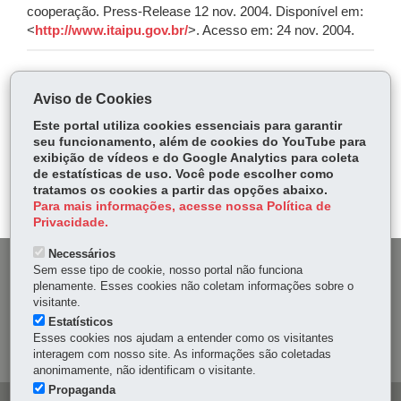
cooperação. Press-Release 12 nov. 2004. Disponível em:
<
http://www.itaipu.gov.br/
>. Acesso em: 24 nov. 2004.
COMPARTILHE:
Aviso de Cookies
Fa
W
Este portal utiliza cookies essenciais para garantir
ce
ha
seu funcionamento, além de cookies do YouTube para
Tw
exibição de vídeos e do Google Analytics para coleta
bo
ts
Voltar
Início
Imprimir
Baixar
itt
de estatísticas de uso. Você pode escolher como
ok
Ap
tratamos os cookies a partir das opções abaixo.
er
p
Para mais informações, acesse nossa Política de
Privacidade.
Necessários
DENUNCIE CORRUPÇÃO
Sem esse tipo de cookie, nosso portal não funciona
plenamente. Esses cookies não coletam informações sobre o
visitante.
OUVIDORIA
Estatísticos
Esses cookies nos ajudam a entender como os visitantes
MAPA DO SITE
interagem com nosso site. As informações são coletadas
anonimamente, não identificam o visitante.
Propaganda