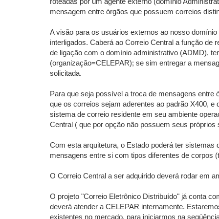
roteadas por um agente externo (domínio Administrati
mensagem entre órgãos que possuem correios disti
A visão para os usuários externos ao nosso domínio
interligados. Caberá ao Correio Central a função de 
de ligação com o domínio administrativo (ADMD), t
(organização=CELEPAR); se sim entregar a mensagem
solicitada.
Para que seja possível a troca de mensagens entre ó
que os correios sejam aderentes ao padrão X400, e 
sistema de correio residente em seu ambiente opera
Central ( que por opção não possuem seus próprios 
Com esta arquitetura, o Estado poderá ter sistemas 
mensagens entre si com tipos diferentes de corpos (text
O Correio Central a ser adquirido deverá rodar em 
O projeto "Correio Eletrônico Distribuído" já conta 
deverá atender a CELEPAR internamente. Estaremos i
existentes no mercado, para iniciarmos na seqüência 