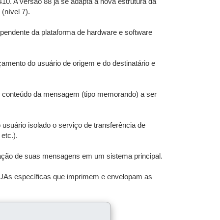
. A versão 88 já se adapta à nova estrutura da
nível 7).
dependente da plataforma de hardware e software
amento do usuário de origem e do destinatário e
do conteúdo da mensagem (tipo memorando) a ser
usuário isolado o serviço de transferência de
etc.).
ração de suas mensagens em um sistema principal.
 UAs específicas que imprimem e envelopam as