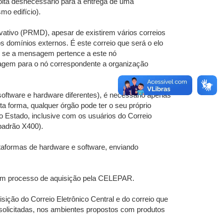
volta desnecessário para a entrega de uma
o edifício).
vativo (PRMD), apesar de existirem vários correios
s domínios externos. É este correio que será o elo
r se a mensagem pertence a este nó
agem para o nó correspondente a organização
software e hardware diferentes), é necessário apenas
 forma, qualquer órgão pode ter o seu próprio
 Estado, inclusive com os usuários do Correio
padrão X400).
ataformas de hardware e software, enviando
o em processo de aquisição pela CELEPAR.
sição do Correio Eletrônico Central e do correio que
 solicitadas, nos ambientes propostos com produtos