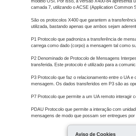
modelo OSI. Por isso, a versão X400-84 apresenta 
camada 7, utilizando o ACSE (Application Common Se
São os protocolos X400 que garantem a transferência
utilizada, bastando apenas que ambos sejam aderen
P1 Protocolo que padroniza a transferência de mens
carrega como dado (corpo) a mensagem tal como su
P2 Denominado de Protocolo de Mensagens Interpess
transferida. Este protocolo é utilizado para a comuni
P3 Protocolo que faz o relacionamento entre o UA e o
mensagem. Os dados transferidos em P3 são as operaç
P7 Protocolo que permite a um UA remoto interagir
PDAU Protocolo que permite a interação com unida
mensagens de modo que possam ser entregues por mei
Aviso de Cookies