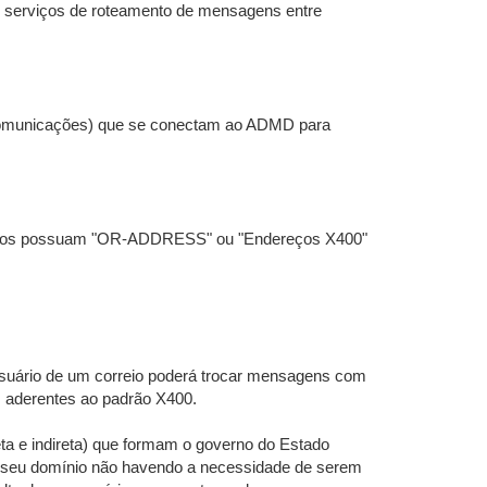
s serviços de roteamento de mensagens entre
lecomunicações) que se conectam ao ADMD para
e ambos possuam "OR-ADDRESS" ou "Endereços X400"
r usuário de um correio poderá trocar mensagens com
m aderentes ao padrão X400.
eta e indireta) que formam o governo do Estado
de seu domínio não havendo a necessidade de serem