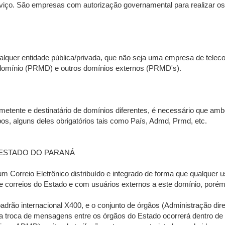
rviço. São empresas com autorização governamental para realizar o
ualquer entidade pública/privada, que não seja uma empresa de te
 domínio (PRMD) e outros domínios externos (PRMD's).
remetente e destinatário de domínios diferentes, é necessário qu
s, alguns deles obrigatórios tais como País, Admd, Prmd, etc.
ESTADO DO PARANÁ
 um Correio Eletrônico distribuído e integrado de forma que qualque
de correios do Estado e com usuários externos a este domínio, poré
padrão internacional X400, e o conjunto de órgãos (Administração dir
a, a troca de mensagens entre os órgãos do Estado ocorrerá dentro 