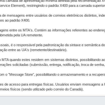
uma camada de apresentação mínima definida pela recomendação X410
rvice Element), restringindo o padrão X400 para a camada superior (
 de mensagens entre usuários de correios eletrônicos distintos, in
tes ao padrão X400.
agens entre os MTA's. Contém as informações referentes ao endereç
bmetida pela UA remetente.
oais, é o responsável pela padronização da sintaxe e semântica 
cação entre as UA's (remetente/destinatário).
 MTA quando estes residem em sistemas distintos, possibilitando ao 
ões solicitadas (submissão, entrega, notificação, troca de senha, 
 com o "Message Store", possibilitando o armazenamento e a recupe
des de acesso para entregas físicas. Usuários enviam mensagens a
os físicos (sendo utilizado pelo correio do Canadá).