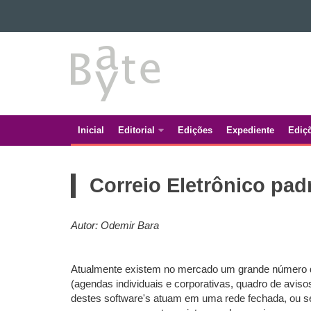
Ir para o conteúdo
BATE
Ir para a navegação
Ir para a busca
BYTE
Mapa do site
Inicial
Editorial
Edições
Expediente
Ediç
Navegação
principal
Correio Eletrônico pad
Autor: Odemir Bara
Atualmente existem no mercado um grande número de s
(agendas individuais e corporativas, quadro de aviso
destes software's atuam em uma rede fechada, ou se