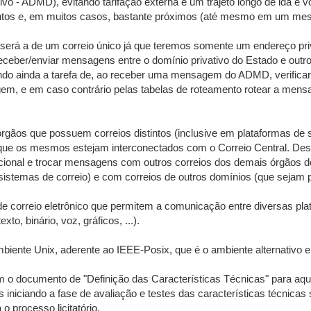
vo - ADMD), evitando tarifação externa e um trajeto longo de ida e 
ntos e, em muitos casos, bastante próximos (até mesmo em um mesm
 será a de um correio único já que teremos somente um endereço pri
receber/enviar mensagens entre o domínio privativo do Estado e outro
endo ainda a tarefa de, ao receber uma mensagem do ADMD, verifica
, e em caso contrário pelas tabelas de roteamento rotear a mens
rgãos que possuem correios distintos (inclusive em plataformas de 
que os mesmos estejam interconectados com o Correio Central. Desta
cional e trocar mensagens com outros correios dos demais órgãos do
sistemas de correio) e com correios de outros domínios (que sejam 
de correio eletrônico que permitem a comunicação entre diversas pl
o, binário, voz, gráficos, ...).
ambiente Unix, aderente ao IEEE-Posix, que é o ambiente alternativ
com o documento de "Definição das Características Técnicas" para aqui
niciando a fase de avaliação e testes das características técnicas
o processo licitatório.