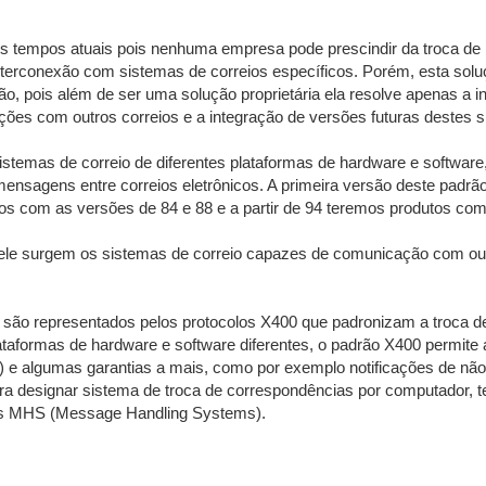
 nos tempos atuais pois nenhuma empresa pode prescindir da troca d
nterconexão com sistemas de correios específicos. Porém, esta solu
ão, pois além de ser uma solução proprietária ela resolve apenas a i
ações com outros correios e a integração de versões futuras destes 
istemas de correio de diferentes plataformas de hardware e softwar
mensagens entre correios eletrônicos. A primeira versão deste padrão
os com as versões de 84 e 88 e a partir de 94 teremos produtos com
 ele surgem os sistemas de correio capazes de comunicação com ou
o são representados pelos protocolos X400 que padronizam a troca 
lataformas de hardware e software diferentes, o padrão X400 permite
etc.) e algumas garantias a mais, como por exemplo notificações de nã
 para designar sistema de troca de correspondências por computad
ês MHS (Message Handling Systems).