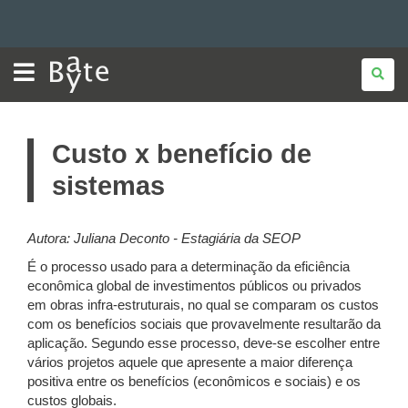
BATE
Ir
BYTE
para
Ir
para
Ir
o
Custo x benefício de
conteúdo
Mapa
para
a
sistemas
navegação
do
a
busca
site
Autora: Juliana Deconto - Estagiária da SEOP
É o processo usado para a determinação da eficiência
econômica global de investimentos públicos ou privados
em obras infra-estruturais, no qual se comparam os custos
com os benefícios sociais que provavelmente resultarão da
aplicação. Segundo esse processo, deve-se escolher entre
vários projetos aquele que apresente a maior diferença
positiva entre os benefícios (econômicos e sociais) e os
custos globais.