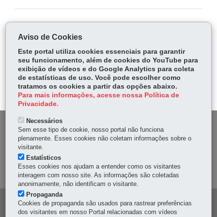
COMPARTILHE:
Aviso de Cookies
Fa
W
Este portal utiliza cookies essenciais para garantir
ce
ha
seu funcionamento, além de cookies do YouTube para
Tw
bo
ts
exibição de vídeos e do Google Analytics para coleta
Voltar
Início
Imprimir
Baixar
itt
de estatísticas de uso. Você pode escolher como
ok
Ap
er
tratamos os cookies a partir das opções abaixo.
p
Para mais informações, acesse nossa Política de
Privacidade.
Necessários
DENUNCIE CORRUPÇÃO
Sem esse tipo de cookie, nosso portal não funciona
plenamente. Esses cookies não coletam informações sobre o
visitante.
OUVIDORIA
Estatísticos
Esses cookies nos ajudam a entender como os visitantes
MAPA DO SITE
interagem com nosso site. As informações são coletadas
anonimamente, não identificam o visitante.
Propaganda
Navegação
Cookies de propaganda são usados para rastrear preferências
dos visitantes em nosso Portal relacionadas com vídeos