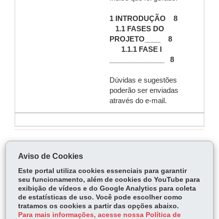
1 INTRODUÇÃO 8
1.1 FASES DO
PROJETO____ 8
1.1.1 FASE I
______________ 8
Dúvidas e sugestões
poderão ser enviadas
através do e-mail.
COMPARTILHE:
Aviso de Cookies
Fa
W
Este portal utiliza cookies essenciais para garantir
ce
ha
seu funcionamento, além de cookies do YouTube para
Tw
exibição de vídeos e do Google Analytics para coleta
bo
ts
Voltar
Início
Imprimir
Baixar
itt
de estatísticas de uso. Você pode escolher como
ok
Ap
tratamos os cookies a partir das opções abaixo.
er
p
Para mais informações, acesse nossa Política de