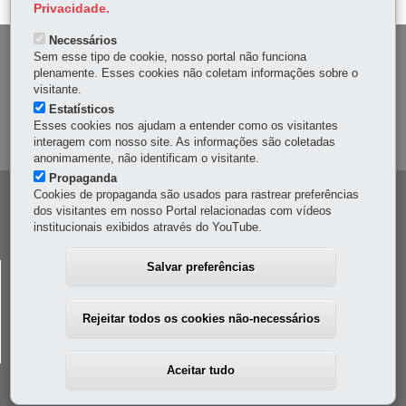
Privacidade.
Necessários
DENUNCIE CORRUPÇÃO
Sem esse tipo de cookie, nosso portal não funciona
plenamente. Esses cookies não coletam informações sobre o
visitante.
OUVIDORIA
Estatísticos
Esses cookies nos ajudam a entender como os visitantes
MAPA DO SITE
interagem com nosso site. As informações são coletadas
anonimamente, não identificam o visitante.
Propaganda
Cookies de propaganda são usados para rastrear preferências
Navegação
dos visitantes em nosso Portal relacionadas com vídeos
principal
institucionais exibidos através do YouTube.
Salvar preferências
CELEPAR
Rua Mateus Leme, 1561 - Bom Retiro
-
80520-174
-
Curitiba
-
PR
MAPA
Rejeitar todos os cookies não-necessários
41 3200-5000
Aceitar tudo