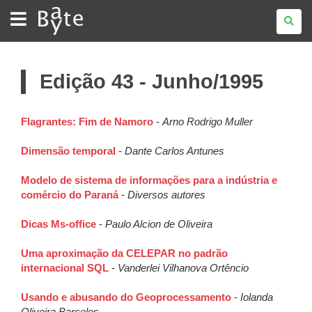
BATE
BYTE
Edição 43 - Junho/1995
Flagrantes: Fim de Namoro
-
Arno Rodrigo Muller
Dimensão temporal
-
Dante Carlos Antunes
Modelo de sistema de informações para a indústria e
comércio do Paraná
-
Diversos autores
Dicas Ms-office
-
Paulo Alcion de Oliveira
Uma aproximação da CELEPAR no padrão
internacional SQL
-
Vanderlei Vilhanova Ortêncio
Usando e abusando do Geoprocessamento
-
Iolanda