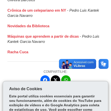
Oliveira Barcelos
Crônica de um celepariano em NY
-
Pedro Luis Kantek
Garcia Navarro
Novidades da Biblioteca
Máquinas que aprendem a partir de dicas
-
Pedro Luis
Kantek Garcia Navarro
Racha Cuca
COMPARTILHE:
Fa
W
ce
ha
Aviso de Cookies
Tw
bo
ts
Voltar
Início
Imprimir
Baixar
itt
Este portal utiliza cookies essenciais para garantir
ok
Ap
seu funcionamento, além de cookies do YouTube para
er
p
exibição de vídeos e do Google Analytics para coleta
de estatísticas de uso. Você pode escolher como