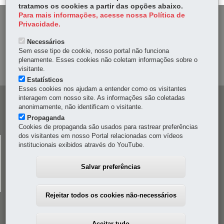
tratamos os cookies a partir das opções abaixo.
Para mais informações, acesse nossa Política de
DENUNCIE CORRUPÇÃO
Privacidade.
Necessários
OUVIDORIA
Sem esse tipo de cookie, nosso portal não funciona
plenamente. Esses cookies não coletam informações sobre o
MAPA DO SITE
visitante.
Estatísticos
Esses cookies nos ajudam a entender como os visitantes
interagem com nosso site. As informações são coletadas
Navegação
anonimamente, não identificam o visitante.
principal
Propaganda
Cookies de propaganda são usados para rastrear preferências
dos visitantes em nosso Portal relacionadas com vídeos
CELEPAR
institucionais exibidos através do YouTube.
Rua Mateus Leme, 1561 - Bom Retiro
-
80520-174
-
Curitiba
-
PR
MAPA
Salvar preferências
41 3200-5000
Rejeitar todos os cookies não-necessários
Aceitar tudo