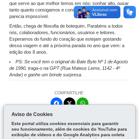
que serve ao que melhor temos em nós: sonhar alto, ousar
tanto quanto consigamos e construir algo que a priori
parecia impossível.
Então, chega de filosofia de botequim. Parabéns a todos
nós, colaboradores, funcionários, usuários e leitores.
Esperamos do fundo do coração que estejam gostando
dessa viagem e até a próxima parada no ano que vem: a
edição dos 8 anos.
PS: Se você tem o original do Bate Byte Nº 1 de Agosto
de 1990, traga-o na GPT (Rua Mateus Leme, 1142 - 4º
Andar) e ganhe um brinde surpresa.
COMPARTILHE:
Fa
W
ce
ha
Aviso de Cookies
Tw
bo
ts
Voltar
Início
Imprimir
Baixar
itt
Este portal utiliza cookies essenciais para garantir
ok
Ap
seu funcionamento, além de cookies do YouTube para
er
p
exibição de vídeos e do Google Analytics para coleta