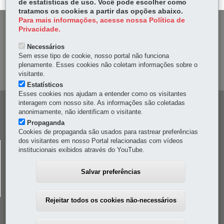
de estatísticas de uso. Você pode escolher como
tratamos os cookies a partir das opções abaixo.
Para mais informações, acesse nossa Política de
DENUNCIE CORRUPÇÃO
Privacidade.
Necessários
OUVIDORIA
Sem esse tipo de cookie, nosso portal não funciona
plenamente. Esses cookies não coletam informações sobre o
MAPA DO SITE
visitante.
Estatísticos
Esses cookies nos ajudam a entender como os visitantes
interagem com nosso site. As informações são coletadas
Navegação
anonimamente, não identificam o visitante.
principal
Propaganda
Cookies de propaganda são usados para rastrear preferências
dos visitantes em nosso Portal relacionadas com vídeos
CELEPAR
institucionais exibidos através do YouTube.
Rua Mateus Leme, 1561 - Bom Retiro
-
80520-174
-
Curitiba
-
PR
MAPA
Salvar preferências
41 3200-5000
Rejeitar todos os cookies não-necessários