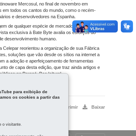
atinoware Mercosul, no final de novembro em
rgos em todos os cantos do mundo, como o recém-
uários e desenvolvedores na Espanha.
argem de qualquer espécie de mercado sem imaginar
vista exclusiva à Bate Byte avalia os esforços do
 de desenvolvimento humano.
 Celepar reorientou a organização de sua Fábrica
s, soluções que vão desde os sítios na internet a
com a adoção e aperfeiçoamento de ferramentas
nto de capa desta edição, que traz ainda artigos e
blicas no Paraná. Boa leitura!
ouTube para exibição de
tamos os cookies a partir das
Voltar
Início
Imprimir
Baixar
o visitante.