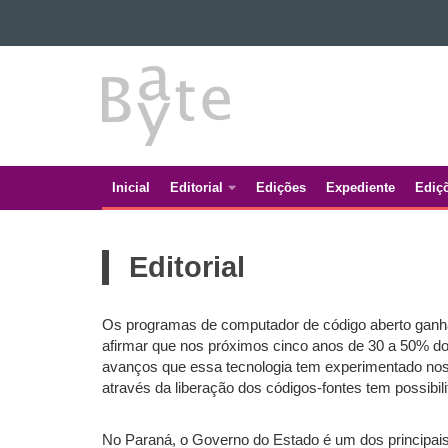
Ir para o conteúdo
BATE
Ir para a navegação
Ir para a busca
BYTE
Mapa do site
Inicial
Editorial
Edições
Expediente
Ediç
Navegação
principal
Editorial
Os programas de computador de código aberto ganha
afirmar que nos próximos cinco anos de 30 a 50% dos
avanços que essa tecnologia tem experimentado nos 
através da liberação dos códigos-fontes tem possibi
No Paraná, o Governo do Estado é um dos principais