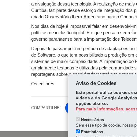
a divulgação dessa tecnologia. A realização de mais
Curitiba, faz parte desse esforço de integração do
criado Observatório Ibero-Americano para o Conhec
Nos dias de hoje é impossível falar em desenvolvi-
políticas de inclusão digital. É o que pensa o secret
governo paranaense para a implantação dos Telece
Depois de passar por um período de adaptações, inc
de Software, o que tem possibilitado a produção em 
sistemas de maior complexidade. A implantação do 
amplamente testadas e utilizadas pela comunidade sof
reportagens sobre o papel fundamental que a tecnolo
Aviso de Cookies
Os editores
Este portal utiliza cookies 
vídeos e do Google Analytics
opções abaixo.
COMPARTILHE:
Fa
Para mais informações, acess
ce
Tw
Necessários
bo
Sem esse tipo de cookie, nosso po
itt
ok
Estatísticos
er