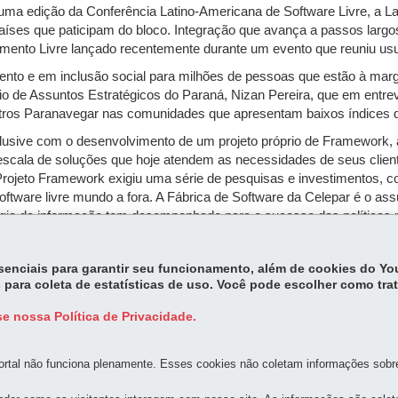
 uma edição da Conferência Latino-Americana de Software Livre, a L
s países que paticipam do bloco. Integração que avança a passos la
imento Livre lançado recentemente durante um evento que reuniu us
mento e em inclusão social para milhões de pessoas que estão à m
ário de Assuntos Estratégicos do Paraná, Nizan Pereira, que em entre
ntros Paranavegar nas comunidades que apresentam baixos índices
lusive com o desenvolvimento de um projeto próprio de Framework, a
escala de soluções que hoje atendem as necessidades de seus cliente
Projeto Framework exigiu uma série de pesquisas e investimentos, 
tware livre mundo a fora. A Fábrica de Software da Celepar é o assu
gia da informação tem desempenhado para o sucesso das políticas pú
essenciais para garantir seu funcionamento, além de cookies do Y
 para coleta de estatísticas de uso. Você pode escolher como tra
e nossa Política de Privacidade.
rtal não funciona plenamente. Esses cookies não coletam informações sobre 