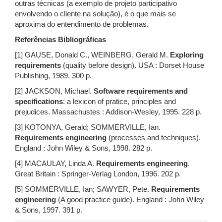
outras técnicas (a exemplo de projeto participativo
envolvendo o cliente na solução), é o que mais se
aproxima do entendimento de problemas.
Referências Bibliográficas
[1] GAUSE, Donald C., WEINBERG, Gerald M.
Exploring
requirements
(quality before design). USA : Dorset House
Publishing, 1989. 300 p.
[2] JACKSON, Michael.
Software requirements and
specifications
: a lexicon of pratice, principles and
prejudices. Massachustes : Addison-Wesley, 1995. 228 p.
[3] KOTONYA, Gerald; SOMMERVILLE, Ian.
Requirements engineering
(processes and techniques).
England : John Wiley & Sons, 1998. 282 p.
[4] MACAULAY, Linda A.
Requirements engineering
.
Great Britain : Springer-Verlag London, 1996. 202 p.
[5] SOMMERVILLE, Ian; SAWYER, Pete.
Requirements
engineering
(A good practice guide). England : John Wiley
& Sons, 1997. 391 p.