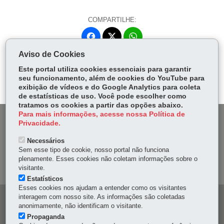
COMPARTILHE:
Fa
W
ce
ha
Aviso de Cookies
Tw
bo
ts
Voltar
Início
Imprimir
Baixar
itt
Este portal utiliza cookies essenciais para garantir
ok
Ap
seu funcionamento, além de cookies do YouTube para
er
p
exibição de vídeos e do Google Analytics para coleta
de estatísticas de uso. Você pode escolher como
tratamos os cookies a partir das opções abaixo.
Para mais informações, acesse nossa Política de
DENUNCIE CORRUPÇÃO
Privacidade.
Necessários
OUVIDORIA
Sem esse tipo de cookie, nosso portal não funciona
plenamente. Esses cookies não coletam informações sobre o
MAPA DO SITE
visitante.
Estatísticos
Esses cookies nos ajudam a entender como os visitantes
interagem com nosso site. As informações são coletadas
Navegação
anonimamente, não identificam o visitante.
principal
Propaganda