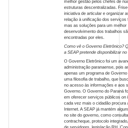
melhor gestão pelos chefes de nú
estruturas descentralizadas. Frise
iniciativa de articular e organizar
relação à unificação dos serviços 
mas as soluções para um melhor
desenvolvimento dos trabalhos sã
encontradas por eles.
Como vê o Governo Eletrônico? Q
a SEAP pretende disponibilizar n
O Governo Eletrônico foi um avan
administração paranaense, pois a
apenas um programa de Governo
uma filosofia de trabalho, que bus
no acesso às informações e aos s
Governo. O Governo do Paraná foi
em oferecer serviços públicos
on 
cada vez mais o cidadão procura 
Internet. A SEAP já mantém
algun
no site do governo, como consulta
contracheque, protocolo integrado
de servidores, legislação RH, Co