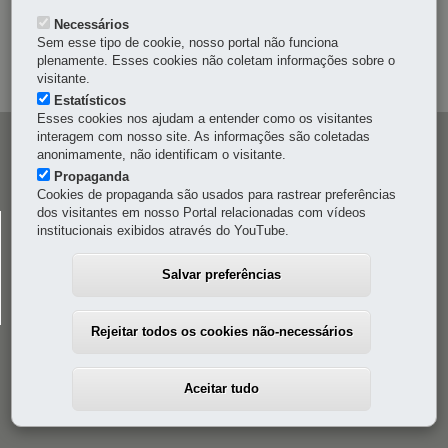
Necessários
OUVIDORIA
Sem esse tipo de cookie, nosso portal não funciona
plenamente. Esses cookies não coletam informações sobre o
MAPA DO SITE
visitante.
Estatísticos
Esses cookies nos ajudam a entender como os visitantes
interagem com nosso site. As informações são coletadas
Navegação
anonimamente, não identificam o visitante.
principal
Propaganda
Cookies de propaganda são usados para rastrear preferências
dos visitantes em nosso Portal relacionadas com vídeos
CELEPAR
institucionais exibidos através do YouTube.
Rua Mateus Leme, 1561 - Bom Retiro
-
80520-174
-
Curitiba
-
PR
MAPA
Salvar preferências
41 3200-5000
Rejeitar todos os cookies não-necessários
Aceitar tudo