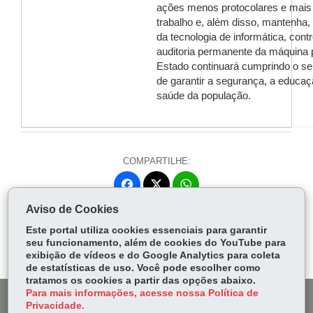
ações menos protocolares e mais 
trabalho e, além disso, mantenha,
da tecnologia de informática, contr
auditoria permanente da máquina p
Estado continuará cumprindo o se
de garantir a segurança, a educaç
saúde da população.
COMPARTILHE:
Fa
W
ce
ha
Aviso de Cookies
Tw
bo
ts
Voltar
Início
Imprimir
Baixar
itt
Este portal utiliza cookies essenciais para garantir
ok
Ap
seu funcionamento, além de cookies do YouTube para
er
p
exibição de vídeos e do Google Analytics para coleta
de estatísticas de uso. Você pode escolher como
tratamos os cookies a partir das opções abaixo.
Para mais informações, acesse nossa Política de
DENUNCIE CORRUPÇÃO
Privacidade.