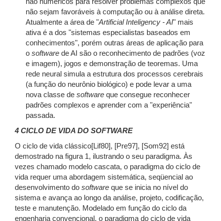
não numéricos para resolver problemas complexos que
não sejam favoráveis à computação ou à análise direta.
Atualmente a área de "
Artificial Inteligency - AI
" mais
ativa é a dos "sistemas especialistas baseados em
conhecimentos", porém outras áreas de aplicação para
o
software
de AI são o reconhecimento de padrões (voz
e imagem), jogos e demonstração de teoremas. Uma
rede neural simula a estrutura dos processos cerebrais
(a função do neurônio biológico) e pode levar a uma
nova classe de
software
que consegue reconhecer
padrões complexos e aprender com a "experiência"
passada.
4 CICLO DE VIDA DO SOFTWARE
O ciclo de vida clássico[Lif80], [Pre97], [Som92] está
demostrado na figura 1, ilustrando o seu paradigma. Às
vezes chamado modelo cascata, o paradigma do ciclo de
vida requer uma abordagem sistemática, seqüencial ao
desenvolvimento do
software
que se inicia no nível do
sistema e avança ao longo da análise, projeto, codificação,
teste e manutenção. Modelado em função do ciclo da
engenharia convencional, o paradigma do ciclo de vida