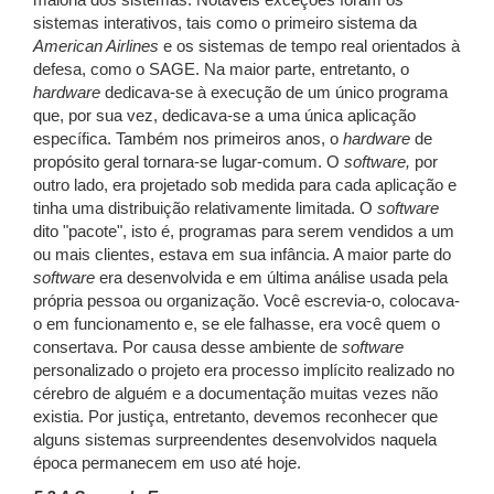
maioria dos sistemas. Notáveis exceções foram os
sistemas interativos, tais como o primeiro sistema da
American Airlines
e os sistemas de tempo real orientados à
defesa, como o SAGE. Na maior parte, entretanto, o
hardware
dedicava-se à execução de um único programa
que, por sua vez, dedicava-se a uma única aplicação
específica. Também nos primeiros anos, o
hardware
de
propósito geral tornara-se lugar-comum. O
software,
por
outro lado, era projetado sob medida para cada aplicação e
tinha uma distribuição relativamente limitada. O
software
dito "pacote", isto é, programas para serem vendidos a um
ou mais clientes, estava em sua infância. A maior parte do
software
era desenvolvida e em última análise usada pela
própria pessoa ou organização. Você escrevia-o, colocava-
o em funcionamento e, se ele falhasse, era você quem o
consertava. Por causa desse ambiente de
software
personalizado o projeto era processo implícito realizado no
cérebro de alguém e a documentação muitas vezes não
existia. Por justiça, entretanto, devemos reconhecer que
alguns sistemas surpreendentes desenvolvidos naquela
época permanecem em uso até hoje.