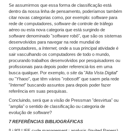
Se assumirmos que essa forma de classificação está
dentro da nossa linha de pensamento, poderíamos também
citar novas categorias como, por exemplo:
software
para
rede de computadores,
software
de controle de tráfego
aéreo ou esta nova categoria que está surgindo de
software
denominado "
software
robô", que são os sistemas
desenvolvidos para navegar na rede mundial de
computadores, a
Internet,
onde a sua principal atividade é
sair vasculhando os computadores de todo o mundo,
procurando trabalhos desenvolvidos por pesquisadores ou
profissionais para depois poder referenciá-los em uma
busca qualquer. Por exemplo, o
site
da "A
lta Vista Digital
"
ou "
Yhaoo
", que têm vários "
robosoft
" que saem pela rede
"
Internet
" buscando assuntos para depois poder fazer
referência em suas pesquisas.
Concluindo, será que a visão de Pressman "desvirtua" ou
"amplia" o sentido de classificação ou categoria de
evolução de
software
?
7 REFERÊNCIAS BIBLIOGRÁFICAS
[Li 80] LIFE cyde management : analysis (Invited Papers).