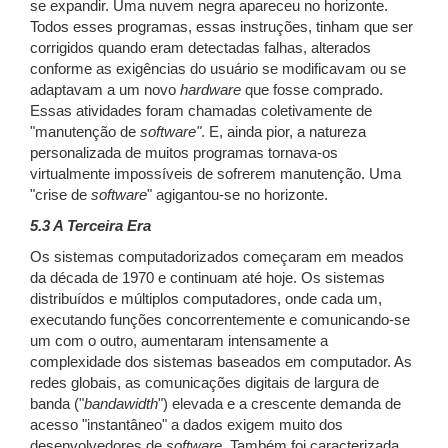
se expandir. Uma nuvem negra apareceu no horizonte.
Todos esses programas, essas instruções, tinham que ser
corrigidos quando eram detectadas falhas, alterados
conforme as exigências do usuário se modificavam ou se
adaptavam a um novo
hardware
que fosse comprado.
Essas atividades foram chamadas coletivamente de
"manutenção de
software"
. E, ainda pior, a natureza
personalizada de muitos programas tornava-os
virtualmente impossíveis de sofrerem manutenção. Uma
"crise de
software
" agigantou-se no horizonte.
5.3 A Terceira Era
Os sistemas computadorizados começaram em meados
da década de 1970 e continuam até hoje. Os sistemas
distribuídos e múltiplos computadores, onde cada um,
executando funções concorrentemente e comunicando-se
um com o outro, aumentaram intensamente a
complexidade dos sistemas baseados em computador. As
redes globais, as comunicações digitais de largura de
banda ("
bandawidth
") elevada e a crescente demanda de
acesso "instantâneo" a dados exigem muito dos
desenvolvedores de
software
. Também foi caracterizada