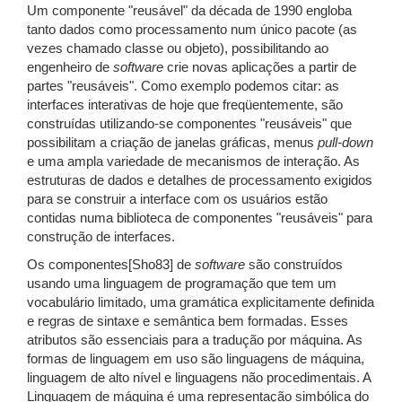
Um componente "reusável" da década de 1990 engloba
tanto dados como processamento num único pacote (as
vezes chamado classe ou objeto), possibilitando ao
engenheiro de
software
crie novas aplicações a partir de
partes "reusáveis". Como exemplo podemos citar: as
interfaces interativas de hoje que freqüentemente, são
construídas utilizando-se componentes "reusáveis" que
possibilitam a criação de janelas gráficas, menus
pull-down
e uma ampla variedade de mecanismos de interação. As
estruturas de dados e detalhes de processamento exigidos
para se construir a interface com os usuários estão
contidas numa biblioteca de componentes "reusáveis" para
construção de interfaces.
Os componentes[Sho83] de
software
são construídos
usando uma linguagem de programação que tem um
vocabulário limitado, uma gramática explicitamente definida
e regras de sintaxe e semântica bem formadas. Esses
atributos são essenciais para a tradução por máquina. As
formas de linguagem em uso são linguagens de máquina,
linguagem de alto nível e linguagens não procedimentais. A
Linguagem de máquina é uma representação simbólica do