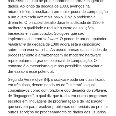
reduzisse o custo de processamento e armazenagem de
dados. Ao longo da década de 1980, avanços na
microeletrônica resultaram em maior poder de computação
a um custo cada vez mais baixo. Hoje o problema é
diferente. O principal desafio durante a década de 1990 é
melhorar a qualidade e reduzir o custo de soluções
baseadas em computador. Soluções que são
implementadas com
software
. O poder de um computador
mainframe
da década de 1980 agora está à disposição
sobre uma escrivaninha. As assombrosas capacidades de
processamento e armazenagem do moderno hardware
representam um grande potencial de computação. O
software
é o mecanismo que nos possibilita aproveitar e
dar vazão a esse potencial.
Segundo Verzello[ver84], o
software
pode ser classificado
em três tipos, denominando-os de "sistema", o qual
conceitua-os como controlador e coordenador do
software;
de "linguagens", o qual diz que traduzem outros programas
escritos em linguagens de programação e de "aplicação",
que servem para resolver problemas comerciais ou prestar
outros serviços de processamento de dados aos usuários.