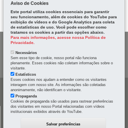
ce
ha
Aviso de Cookies
Tw
bo
ts
Voltar
Início
Imprimir
Baixar
itt
Este portal utiliza cookies essenciais para garantir
ok
Ap
seu funcionamento, além de cookies do YouTube para
er
p
exibição de vídeos e do Google Analytics para coleta
de estatísticas de uso. Você pode escolher como
tratamos os cookies a partir das opções abaixo.
Para mais informações, acesse nossa Política de
DENUNCIE CORRUPÇÃO
Privacidade.
Necessários
OUVIDORIA
Sem esse tipo de cookie, nosso portal não funciona
plenamente. Esses cookies não coletam informações sobre o
MAPA DO SITE
visitante.
Estatísticos
Esses cookies nos ajudam a entender como os visitantes
interagem com nosso site. As informações são coletadas
Navegação
anonimamente, não identificam o visitante.
principal
Propaganda
Cookies de propaganda são usados para rastrear preferências
dos visitantes em nosso Portal relacionadas com vídeos
CELEPAR
institucionais exibidos através do YouTube.
Rua Mateus Leme, 1561 - Bom Retiro
-
80520-174
-
Curitiba
-
PR
MAPA
Salvar preferências
41 3200-5000