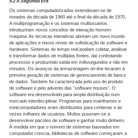
5.2 A Segunda Era
Os sistemas computadorizados estenderam-se de
meados da década de 1960 até o final da década de 1970.
A multiprogramação e os sistemas multiusuários
introduziram novos conceitos de interação homem-
máquina. As técnicas interativas abriram um novo mundo
de aplicações e novos níveis de sofisticação de
software
e
hardware
. Sistemas de tempo real podiam coletar, analisar
e transformar dados de múltiplas fontes, daí controlando
processos e produzindo saída em milissegundos e não em
minutos. Os avanços da armazenagem
on-line
levaram à
primeira geração de sistemas de gerenciamento de banco
de dados. Também foi caracterizada pelo uso do produto
de
software
e pelo advento das "
software houses
". O
software
era desenvolvido para ampla distribuição num
mercado interdisciplinar. Programas para
mainframes
e
minicomputadores eram distribuídos para centenas e às
vezes milhares de usuários. Muitos puseram-se a
desenvolver pacotes de
software
e ganhar muito dinheiro.
À medida em que o número de sistemas baseados em
computador crescia, bibliotecas de
software
começaram a