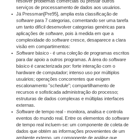
resolver problemas comerciais ou prestar outros
serviços de processamento de dados aos usuários.
Já Pressman[Pre95], amplia esta classificação de
software
para 7 categorias, comentando ser uma tarefa
um tanto difícil desenvolver categorias genéricas para
aplicações de
software
, pois à medida em que a
complexidade do
software
cresce, desaparece a clara
visão em compartimentos:
Software
básico - é uma coleção de programas escritos
para dar apoio a outros programas. A área do
software
básico é caracterizada por: forte interação com o
hardware de computador; intenso uso por múltiplos
usuários; operações concorrentes que exigem
escalonamento "
schedule
"; compartilhamento de
recursos e sofisticada administração do processo;
estruturas de dados complexas e múltiplas interfaces
externas.
Software
de tempo real - monitora, analisa e controla
eventos do mundo real. Entre os elementos do
software
de tempo real incluem-se: um componente de coleta de
dados que obtém as informações provenientes de um
ambiente externo, um componente de análise que