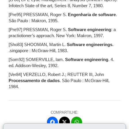
Infotech State of the art, Series 8, Number 7, 1980.
[Pre95] PRESSMAN, Roger S.
Engenharia de software
.
São Paulo : Makron, 1995.
[Pre97] PRESSMAN, Roger S.
Software engineering
: a
practiotioner’s approach. New York: Makron, 1997.
[Sho83] SHOOMAN, Martin L.
Software engineerings.
.singapore : McGraw-Hill, 1983.
[Som92] SOMERVILLE, Iam.
Software engineering
. 4.
ed. Addison-Wesley, 1992.
[Ver84] VERZELLO, Robert J.; REUTTER III, John
Processamento de dados
. São Paulo : McGraw-Hill,
1984.
COMPARTILHE:
Fa
W