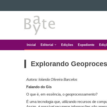
Ir para o conteúdo
BATE
Ir para a navegação
Ir para a busca
BYTE
Mapa do site
Inicial
Editorial
Edições
Expediente
Ediç
Navegação
principal
Explorando Geoproce
Autora: Iolanda Oliveira Barcelos
Falando do Gis
O que é, em essência, o geoprocessamento?
É uma tecnologia que, utilizando recursos de comp
Assim, é possível recuperar informações não apen