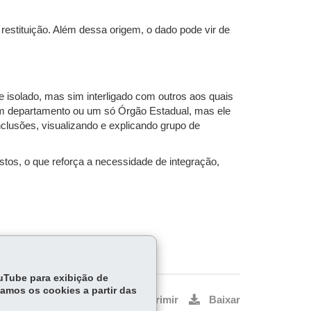
estituição. Além dessa origem, o dado pode vir de
isolado, mas sim interligado com outros aos quais
 um departamento ou um só Órgão Estadual, mas ele
clusões, visualizando e explicando grupo de
tos, o que reforça a necessidade de integração,
ouTube para exibição de
tamos os cookies a partir das
Voltar
Início
Imprimir
Baixar