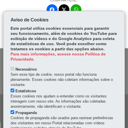
COMPARTILHE:
Fa
W
ce
ha
Aviso de Cookies
Tw
bo
ts
Voltar
Início
Imprimir
Baixar
itt
Este portal utiliza cookies essenciais para garantir
ok
Ap
seu funcionamento, além de cookies do YouTube para
er
p
exibição de vídeos e do Google Analytics para coleta
de estatísticas de uso. Você pode escolher como
tratamos os cookies a partir das opções abaixo.
Para mais informações, acesse nossa Política de
DENUNCIE CORRUPÇÃO
Privacidade.
Necessários
OUVIDORIA
Sem esse tipo de cookie, nosso portal não funciona
plenamente. Esses cookies não coletam informações sobre o
MAPA DO SITE
visitante.
Estatísticos
Esses cookies nos ajudam a entender como os visitantes
interagem com nosso site. As informações são coletadas
Navegação
anonimamente, não identificam o visitante.
principal
Propaganda
Cookies de propaganda são usados para rastrear preferências
dos visitantes em nosso Portal relacionadas com vídeos
CELEPAR