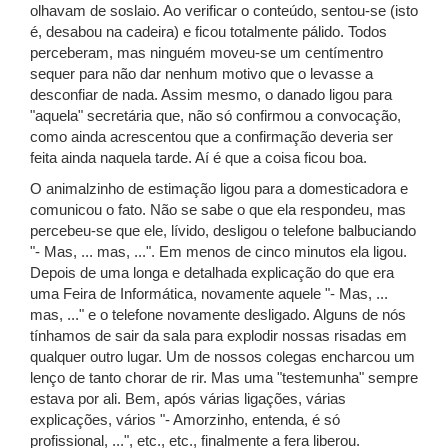
olhavam de soslaio. Ao verificar o conteúdo, sentou-se (isto
é, desabou na cadeira) e ficou totalmente pálido. Todos
perceberam, mas ninguém moveu-se um centímentro
sequer para não dar nenhum motivo que o levasse a
desconfiar de nada. Assim mesmo, o danado ligou para
"aquela" secretária que, não só confirmou a convocação,
como ainda acrescentou que a confirmação deveria ser
feita ainda naquela tarde. Aí é que a coisa ficou boa.
O animalzinho de estimação ligou para a domesticadora e
comunicou o fato. Não se sabe o que ela respondeu, mas
percebeu-se que ele, lívido, desligou o telefone balbuciando
"- Mas, ... mas, ...". Em menos de cinco minutos ela ligou.
Depois de uma longa e detalhada explicação do que era
uma Feira de Informática, novamente aquele "- Mas, ...
mas, ..." e o telefone novamente desligado. Alguns de nós
tínhamos de sair da sala para explodir nossas risadas em
qualquer outro lugar. Um de nossos colegas encharcou um
lenço de tanto chorar de rir. Mas uma "testemunha" sempre
estava por ali. Bem, após várias ligações, várias
explicações, vários "- Amorzinho, entenda, é só
profissional, ...", etc., etc., finalmente a fera liberou.