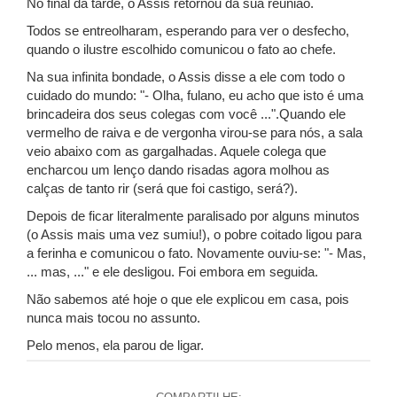
No final da tarde, o Assis retornou da sua reunião.
Todos se entreolharam, esperando para ver o desfecho,
quando o ilustre escolhido comunicou o fato ao chefe.
Na sua infinita bondade, o Assis disse a ele com todo o
cuidado do mundo: "- Olha, fulano, eu acho que isto é uma
brincadeira dos seus colegas com você ...".Quando ele
vermelho de raiva e de vergonha virou-se para nós, a sala
veio abaixo com as gargalhadas. Aquele colega que
encharcou um lenço dando risadas agora molhou as
calças de tanto rir (será que foi castigo, será?).
Depois de ficar literalmente paralisado por alguns minutos
(o Assis mais uma vez sumiu!), o pobre coitado ligou para
a ferinha e comunicou o fato. Novamente ouviu-se: "- Mas,
... mas, ..." e ele desligou. Foi embora em seguida.
Não sabemos até hoje o que ele explicou em casa, pois
nunca mais tocou no assunto.
Pelo menos, ela parou de ligar.