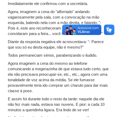
Imediatamente ele confirmou com a secretária.
Agora, imaginem a cena do "alforriado" andando
vagarosamente pela sala, com a convocação na mão
esquerda, batendo nela com a mão direita, e falando: "-
Pois é, este ano reconheceram o meu esforço e me
convidaram para a feira... você foi convidado também?"
Diante da resposta negativa ele acrescentava: "- Parece
que sou só eu desta equipe, não é mesmo?"
Todos permaneciam sérios, parabenizando o iludido.
Agora imaginem a cena do mesmo ao telefone
comunicando a megerazinha de que estava tudo certo, que
ela não precisava preocupar-se, etc., etc., agora com uma
tonalidade de voz acima da média. Se ele fumasse
provavelmente teria ido comprar um charuto para dar mais
classe à pose.
E assim foi durante todo o resto da tarde: naquele dia ele
não fez mais nada, estava nas nuvens. E pior: a cada 10
minutos a queridinha ligava. Era lindo de se ver!