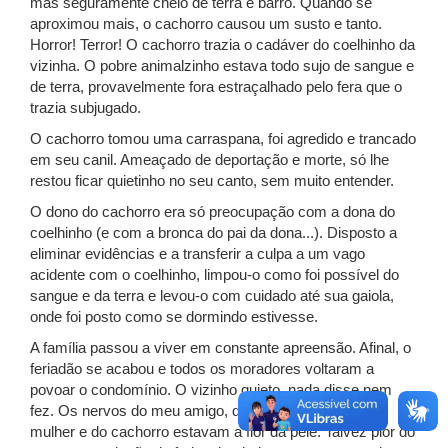
mas seguramente cheio de terra e barro. Quando se
aproximou mais, o cachorro causou um susto e tanto.
Horror! Terror! O cachorro trazia o cadáver do coelhinho da
vizinha. O pobre animalzinho estava todo sujo de sangue e
de terra, provavelmente fora estraçalhado pelo fera que o
trazia subjugado.
O cachorro tomou uma carraspana, foi agredido e trancado
em seu canil. Ameaçado de deportação e morte, só lhe
restou ficar quietinho no seu canto, sem muito entender.
O dono do cachorro era só preocupação com a dona do
coelhinho (e com a bronca do pai da dona...). Disposto a
eliminar evidências e a transferir a culpa a um vago
acidente com o coelhinho, limpou-o como foi possível do
sangue e da terra e levou-o com cuidado até sua gaiola,
onde foi posto como se dormindo estivesse.
A família passou a viver em constante apreensão. Afinal, o
feriadão se acabou e todos os moradores voltaram a
povoar o condomínio. O vizinho quieto, nada disse nem
fez. Os nervos do meu amigo, dos seus filhos, da sua
mulher e do cachorro estavam a flor da pele. Talvez pior do