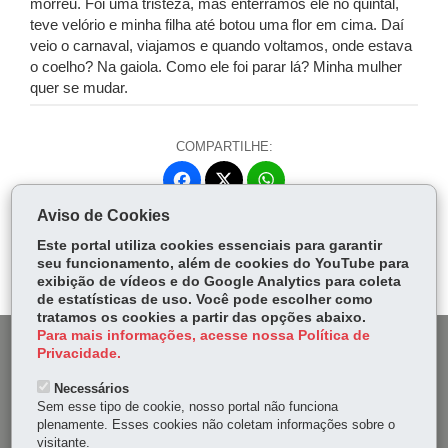
morreu. Foi uma tristeza, mas enterramos ele no quintal,
teve velório e minha filha até botou uma flor em cima. Daí
veio o carnaval, viajamos e quando voltamos, onde estava
o coelho? Na gaiola. Como ele foi parar lá? Minha mulher
quer se mudar.
COMPARTILHE:
Fa
W
ce
ha
Aviso de Cookies
Tw
bo
ts
Voltar
Início
Imprimir
Baixar
itt
Este portal utiliza cookies essenciais para garantir
ok
Ap
seu funcionamento, além de cookies do YouTube para
er
p
exibição de vídeos e do Google Analytics para coleta
de estatísticas de uso. Você pode escolher como
tratamos os cookies a partir das opções abaixo.
Para mais informações, acesse nossa Política de
DENUNCIE CORRUPÇÃO
Privacidade.
Necessários
OUVIDORIA
Sem esse tipo de cookie, nosso portal não funciona
plenamente. Esses cookies não coletam informações sobre o
MAPA DO SITE
visitante.