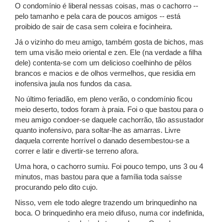
O condomínio é liberal nessas coisas, mas o cachorro --
pelo tamanho e pela cara de poucos amigos -- está
proibido de sair de casa sem coleira e focinheira.
Já o vizinho do meu amigo, também gosta de bichos, mas
tem uma visão meio oriental e zen. Ele (na verdade a filha
dele) contenta-se com um delicioso coelhinho de pêlos
brancos e macios e de olhos vermelhos, que residia em
inofensiva jaula nos fundos da casa.
No último feriadão, em pleno verão, o condomínio ficou
meio deserto, todos foram à praia. Foi o que bastou para o
meu amigo condoer-se daquele cachorrão, tão assustador
quanto inofensivo, para soltar-lhe as amarras. Livre
daquela corrente horrível o danado desembestou-se a
correr e latir e divertir-se terreno afora.
Uma hora, o cachorro sumiu. Foi pouco tempo, uns 3 ou 4
minutos, mas bastou para que a família toda saísse
procurando pelo dito cujo.
Nisso, vem ele todo alegre trazendo um brinquedinho na
boca. O brinquedinho era meio difuso, numa cor indefinida,