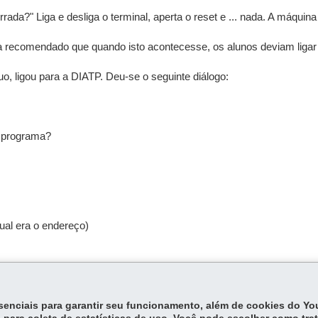
ada?" Liga e desliga o terminal, aperta o reset e ... nada. A máquin
 recomendado que quando isto acontecesse, os alunos deviam ligar p
uo, ligou para a DIATP. Deu-se o seguinte diálogo:
o programa?
ual era o endereço)
essenciais para garantir seu funcionamento, além de cookies do Y