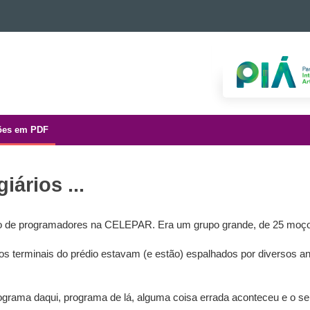
ões em PDF
iários ...
o de programadores na CELEPAR. Era um grupo grande, de 25 moços
s terminais do prédio estavam (e estão) espalhados por diversos an
ograma daqui, programa de lá, alguma coisa errada aconteceu e o seu