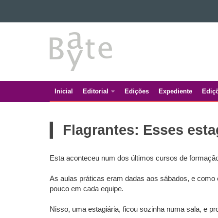
Ir para o conteúdo
BATE
Ir para a navegação
Ir para a busca
BYTE
Mapa do site
Inicial
Editorial
Edições
Expediente
Ediç
Navegação
principal
Flagrantes: Esses estag
Esta aconteceu num dos últimos cursos de formaçã
As aulas práticas eram dadas aos sábados, e como o
pouco em cada equipe.
Nisso, uma estagiária, ficou sozinha numa sala, e pr