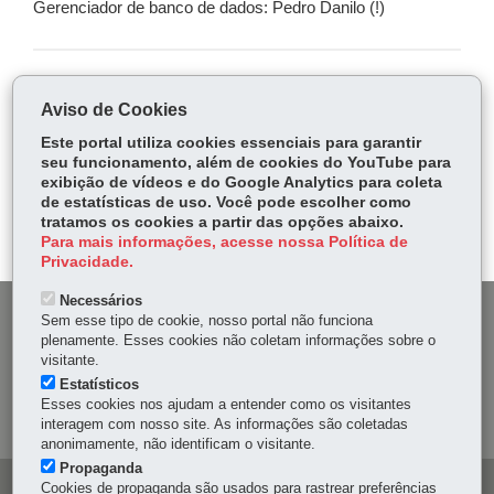
Gerenciador de banco de dados: Pedro Danilo (!)
COMPARTILHE:
Aviso de Cookies
Fa
W
Este portal utiliza cookies essenciais para garantir
ce
ha
seu funcionamento, além de cookies do YouTube para
Tw
exibição de vídeos e do Google Analytics para coleta
bo
ts
Voltar
Início
Imprimir
Baixar
itt
de estatísticas de uso. Você pode escolher como
ok
Ap
tratamos os cookies a partir das opções abaixo.
er
p
Para mais informações, acesse nossa Política de
Privacidade.
Necessários
DENUNCIE CORRUPÇÃO
Sem esse tipo de cookie, nosso portal não funciona
plenamente. Esses cookies não coletam informações sobre o
visitante.
OUVIDORIA
Estatísticos
Esses cookies nos ajudam a entender como os visitantes
MAPA DO SITE
interagem com nosso site. As informações são coletadas
anonimamente, não identificam o visitante.
Propaganda
Cookies de propaganda são usados para rastrear preferências