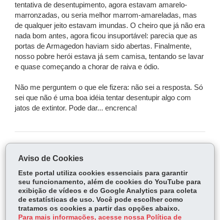
tentativa de desentupimento, agora estavam amarelo-
marronzadas, ou seria melhor marrom-amareladas, mas
de qualquer jeito estavam imundas. O cheiro que já não era
nada bom antes, agora ficou insuportável: parecia que as
portas de Armagedon haviam sido abertas. Finalmente,
nosso pobre herói estava já sem camisa, tentando se lavar
e quase começando a chorar de raiva e ódio.
Não me perguntem o que ele fizera: não sei a resposta. Só
sei que não é uma boa idéia tentar desentupir algo com
jatos de extintor. Pode dar... encrenca!
COMPARTILHE:
Aviso de Cookies
Fa
W
Este portal utiliza cookies essenciais para garantir
ce
ha
seu funcionamento, além de cookies do YouTube para
Tw
exibição de vídeos e do Google Analytics para coleta
bo
ts
Voltar
Início
Imprimir
Baixar
itt
de estatísticas de uso. Você pode escolher como
ok
Ap
tratamos os cookies a partir das opções abaixo.
er
p
Para mais informações, acesse nossa Política de