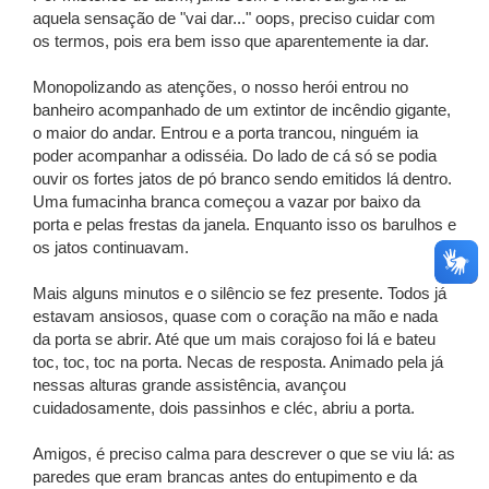
aquela sensação de "vai dar..." oops, preciso cuidar com
os termos, pois era bem isso que aparentemente ia dar.
Monopolizando as atenções, o nosso herói entrou no
banheiro acompanhado de um extintor de incêndio gigante,
o maior do andar. Entrou e a porta trancou, ninguém ia
poder acompanhar a odisséia. Do lado de cá só se podia
ouvir os fortes jatos de pó branco sendo emitidos lá dentro.
Uma fumacinha branca começou a vazar por baixo da
porta e pelas frestas da janela. Enquanto isso os barulhos e
os jatos continuavam.
Mais alguns minutos e o silêncio se fez presente. Todos já
estavam ansiosos, quase com o coração na mão e nada
da porta se abrir. Até que um mais corajoso foi lá e bateu
toc, toc, toc na porta. Necas de resposta. Animado pela já
nessas alturas grande assistência, avançou
cuidadosamente, dois passinhos e cléc, abriu a porta.
Amigos, é preciso calma para descrever o que se viu lá: as
paredes que eram brancas antes do entupimento e da