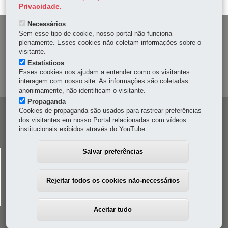
Privacidade.
Necessários
DENUNCIE CORRUPÇÃO
Sem esse tipo de cookie, nosso portal não funciona
plenamente. Esses cookies não coletam informações sobre o
visitante.
OUVIDORIA
Estatísticos
Esses cookies nos ajudam a entender como os visitantes
MAPA DO SITE
interagem com nosso site. As informações são coletadas
anonimamente, não identificam o visitante.
Propaganda
Cookies de propaganda são usados para rastrear preferências
Navegação
dos visitantes em nosso Portal relacionadas com vídeos
principal
institucionais exibidos através do YouTube.
Salvar preferências
CELEPAR
Rua Mateus Leme, 1561 - Bom Retiro
-
80520-174
-
Curitiba
-
PR
MAPA
Rejeitar todos os cookies não-necessários
41 3200-5000
Aceitar tudo