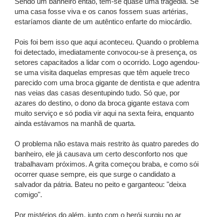
Sendo um banheiro então, tem-se quase uma tragédia. Se
uma casa fosse viva e os canos fossem suas artérias,
estaríamos diante de um autêntico enfarte do miocárdio.
Pois foi bem isso que aqui aconteceu. Quando o problema
foi detectado, imediatamente convocou-se à presença, os
setores capacitados a lidar com o ocorrido. Logo agendou-
se uma visita daquelas empresas que têm aquele treco
parecido com uma broca gigante de dentista e que adentra
nas veias das casas desentupindo tudo. Só que, por
azares do destino, o dono da broca gigante estava com
muito serviço e só podia vir aqui na sexta feira, enquanto
ainda estávamos na manhã de quarta.
O problema não estava mais restrito às quatro paredes do
banheiro, ele já causava um certo desconforto nos que
trabalhavam próximos. A grita começou braba, e como sói
ocorrer quase sempre, eis que surge o candidato a
salvador da pátria. Bateu no peito e garganteou: "deixa
comigo".
Por mistérios do além, junto com o herói surgiu no ar