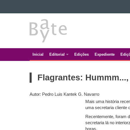
Ir para o conteúdo
BATE
Ir para a navegação
Ir para a busca
BYTE
Mapa do site
Inicial
Editorial
Edições
Expediente
Ediç
Navegação
principal
Flagrantes: Hummm..., j
Autor
:
Pedro Luis Kantek G. Navarro
Mais uma história rece
uma secretaria cliente 
Recentemente, foram d
secretaria lá no interi
horas.