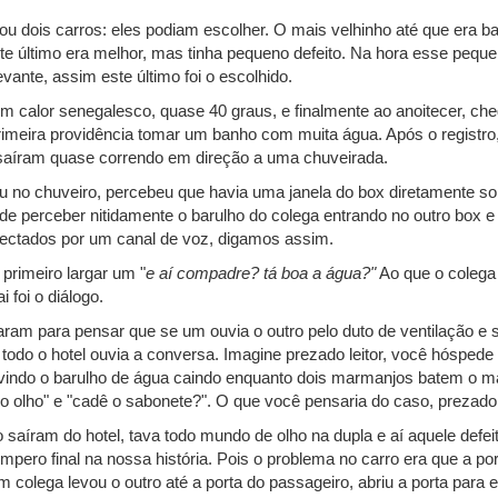
izou dois carros: eles podiam escolher. O mais velhinho até que era
e último era melhor, mas tinha pequeno defeito. Na hora esse pequen
vante, assim este último foi o escolhido.
um calor senegalesco, quase 40 graus, e finalmente ao anoitecer, ch
primeira providência tomar um banho com muita água. Após o registr
saíram quase correndo em direção a uma chuveirada.
 no chuveiro, percebeu que havia uma janela do box diretamente s
ôde perceber nitidamente o barulho do colega entrando no outro box e
ectados por um canal de voz, digamos assim.
 primeiro largar um "
e aí compadre? tá boa a água?"
Ao que o coleg
i foi o diálogo.
ram para pensar que se um ouvia o outro pelo duto de ventilação e s
o todo o hotel ouvia a conversa. Imagine prezado leitor, você hóspede 
uvindo o barulho de água caindo enquanto dois marmanjos batem o m
o olho" e "cadê o sabonete?". O que você pensaria do caso, prezado 
 saíram do hotel, tava todo mundo de olho na dupla e aí aquele defeito
pero final na nossa história. Pois o problema no carro era que a po
m colega levou o outro até a porta do passageiro, abriu a porta para e