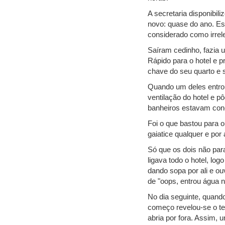
A secretaria disponibil
novo: quase do ano. Est
considerado como irrele
Saíram cedinho, fazia 
Rápido para o hotel e 
chave do seu quarto e 
Quando um deles entrou
ventilação do hotel e p
banheiros estavam con
Foi o que bastou para o
gaiatice qualquer e por a
Só que os dois não para
ligava todo o hotel, log
dando sopa por ali e o
de "oops, entrou água n
No dia seguinte, quando
começo revelou-se o tem
abria por fora. Assim, u