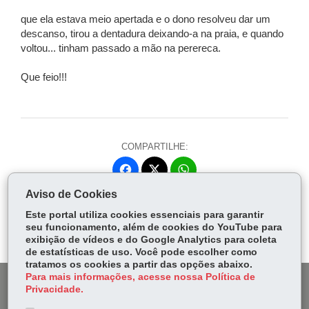
que ela estava meio apertada e o dono resolveu dar um
descanso, tirou a dentadura deixando-a na praia, e quando
voltou... tinham passado a mão na perereca.
Que feio!!!
COMPARTILHE:
Fa
W
ce
ha
Aviso de Cookies
Tw
bo
ts
Voltar
Início
Imprimir
Baixar
itt
Este portal utiliza cookies essenciais para garantir
ok
Ap
seu funcionamento, além de cookies do YouTube para
er
p
exibição de vídeos e do Google Analytics para coleta
de estatísticas de uso. Você pode escolher como
tratamos os cookies a partir das opções abaixo.
Para mais informações, acesse nossa Política de
DENUNCIE CORRUPÇÃO
Privacidade.