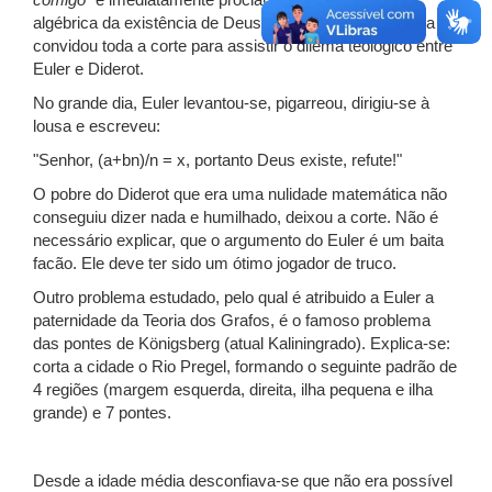
comigo"
e imediatamente proclamou ter uma prova
algébrica da existência de Deus. Rapidamente, Catarina
convidou toda a corte para assistir o dilema teológico entre
Euler e Diderot.
No grande dia, Euler levantou-se, pigarreou, dirigiu-se à
lousa e escreveu:
"Senhor, (a+bn)/n = x, portanto Deus existe, refute!"
O pobre do Diderot que era uma nulidade matemática não
conseguiu dizer nada e humilhado, deixou a corte. Não é
necessário explicar, que o argumento do Euler é um baita
facão. Ele deve ter sido um ótimo jogador de truco.
Outro problema estudado, pelo qual é atribuido a Euler a
paternidade da Teoria dos Grafos, é o famoso problema
das pontes de Königsberg (atual Kaliningrado). Explica-se:
corta a cidade o Rio Pregel, formando o seguinte padrão de
4 regiões (margem esquerda, direita, ilha pequena e ilha
grande) e 7 pontes.
Desde a idade média desconfiava-se que não era possível