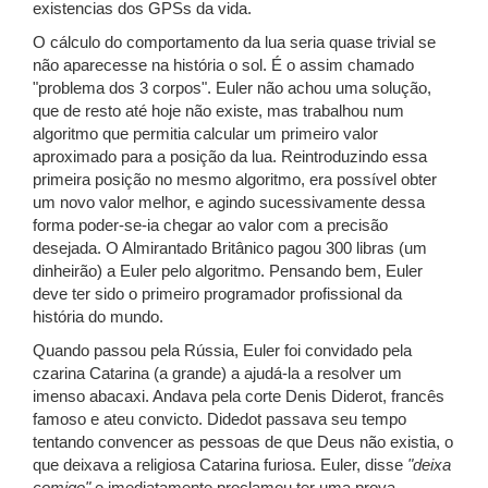
existencias dos GPSs da vida.
O cálculo do comportamento da lua seria quase trivial se
não aparecesse na história o sol. É o assim chamado
"problema dos 3 corpos". Euler não achou uma solução,
que de resto até hoje não existe, mas trabalhou num
algoritmo que permitia calcular um primeiro valor
aproximado para a posição da lua. Reintroduzindo essa
primeira posição no mesmo algoritmo, era possível obter
um novo valor melhor, e agindo sucessivamente dessa
forma poder-se-ia chegar ao valor com a precisão
desejada. O Almirantado Britânico pagou 300 libras (um
dinheirão) a Euler pelo algoritmo. Pensando bem, Euler
deve ter sido o primeiro programador profissional da
história do mundo.
Quando passou pela Rússia, Euler foi convidado pela
czarina Catarina (a grande) a ajudá-la a resolver um
imenso abacaxi. Andava pela corte Denis Diderot, francês
famoso e ateu convicto. Didedot passava seu tempo
tentando convencer as pessoas de que Deus não existia, o
que deixava a religiosa Catarina furiosa. Euler, disse
"deixa