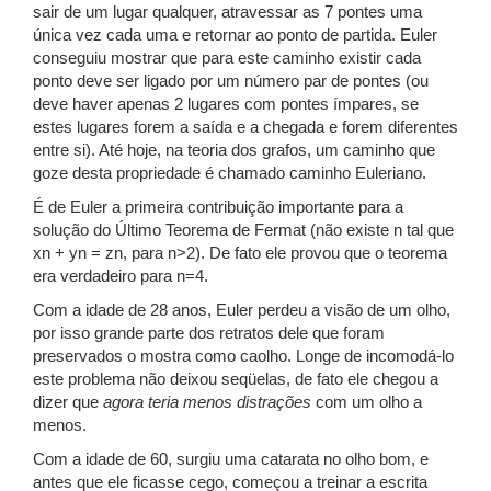
sair de um lugar qualquer, atravessar as 7 pontes uma
única vez cada uma e retornar ao ponto de partida. Euler
conseguiu mostrar que para este caminho existir cada
ponto deve ser ligado por um número par de pontes (ou
deve haver apenas 2 lugares com pontes ímpares, se
estes lugares forem a saída e a chegada e forem diferentes
entre si). Até hoje, na teoria dos grafos, um caminho que
goze desta propriedade é chamado caminho Euleriano.
É de Euler a primeira contribuição importante para a
solução do Último Teorema de Fermat (não existe n tal que
xn + yn = zn, para n>2). De fato ele provou que o teorema
era verdadeiro para n=4.
Com a idade de 28 anos, Euler perdeu a visão de um olho,
por isso grande parte dos retratos dele que foram
preservados o mostra como caolho. Longe de incomodá-lo
este problema não deixou seqüelas, de fato ele chegou a
dizer que
agora teria menos distrações
com um olho a
menos.
Com a idade de 60, surgiu uma catarata no olho bom, e
antes que ele ficasse cego, começou a treinar a escrita