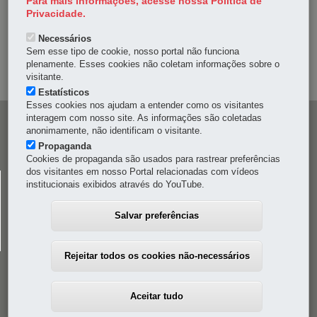
Para mais informações, acesse nossa Política de
DENUNCIE CORRUPÇÃO
Privacidade.
Necessários
OUVIDORIA
Sem esse tipo de cookie, nosso portal não funciona
plenamente. Esses cookies não coletam informações sobre o
MAPA DO SITE
visitante.
Estatísticos
Esses cookies nos ajudam a entender como os visitantes
interagem com nosso site. As informações são coletadas
Navegação
anonimamente, não identificam o visitante.
principal
Propaganda
Cookies de propaganda são usados para rastrear preferências
dos visitantes em nosso Portal relacionadas com vídeos
CELEPAR
institucionais exibidos através do YouTube.
Rua Mateus Leme, 1561 - Bom Retiro
-
80520-174
-
Curitiba
-
PR
MAPA
Salvar preferências
41 3200-5000
Rejeitar todos os cookies não-necessários
Aceitar tudo