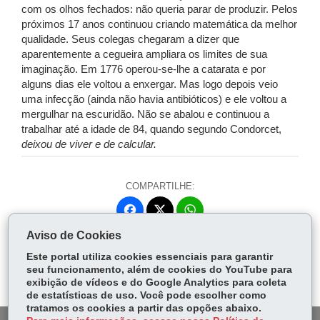
com os olhos fechados: não queria parar de produzir. Pelos
próximos 17 anos continuou criando matemática da melhor
qualidade. Seus colegas chegaram a dizer que
aparentemente a cegueira ampliara os limites de sua
imaginação. Em 1776 operou-se-lhe a catarata e por
alguns dias ele voltou a enxergar. Mas logo depois veio
uma infecção (ainda não havia antibióticos) e ele voltou a
mergulhar na escuridão. Não se abalou e continuou a
trabalhar até a idade de 84, quando segundo Condorcet,
deixou de viver e de calcular.
COMPARTILHE:
Fa
W
ce
ha
Aviso de Cookies
Tw
bo
ts
Voltar
Início
Imprimir
Baixar
itt
Este portal utiliza cookies essenciais para garantir
ok
Ap
seu funcionamento, além de cookies do YouTube para
er
p
exibição de vídeos e do Google Analytics para coleta
de estatísticas de uso. Você pode escolher como
tratamos os cookies a partir das opções abaixo.