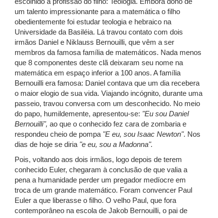
escolhido a profissão do filho: Teologia. Embora dono de
um talento impressionante para a matemática o filho
obedientemente foi estudar teologia e hebraico na
Universidade da Basiléia. Lá travou contato com dois
irmãos Daniel e Niklauss Bernouilli, que vêm a ser
membros da famosa família de matemáticos. Nada menos
que 8 componentes deste clã deixaram seu nome na
matemática em espaço inferior a 100 anos. A família
Bernouilli era famosa: Daniel contava que um dia recebera
o maior elogio de sua vida. Viajando incógnito, durante uma
passeio, travou conversa com um desconhecido. No meio
do papo, humildemente, apresentou-se:
"Eu sou Daniel
Bernouilli",
ao que o conhecido fez cara de zombaria e
respondeu cheio de pompa
"E eu, sou Isaac Newton"
. Nos
dias de hoje se diria
"e eu, sou a Madonna".
Pois, voltando aos dois irmãos, logo depois de terem
conhecido Euler, chegaram à conclusão de que valia a
pena a humanidade perder um pregador medíocre em
troca de um grande matemático. Foram convencer Paul
Euler a que liberasse o filho. O velho Paul, que fora
contemporâneo na escola de Jakob Bernouilli, o pai de