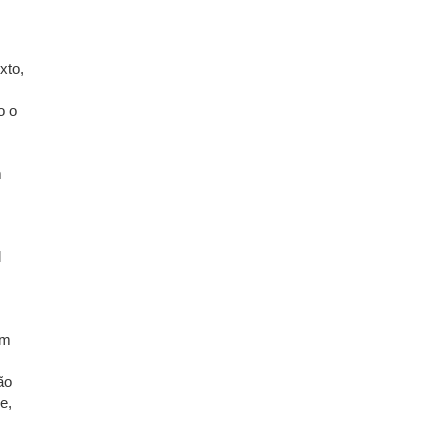
xto,
o o
m
l
em
ão
e,