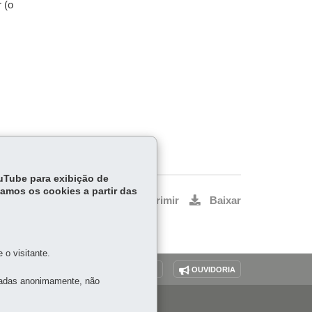
r (o
ouTube para exibição de
tamos os cookies a partir das
Voltar
Início
Imprimir
Baixar
o visitante.
O SITE
DENUNCIE CORRUPÇÃO
OUVIDORIA
tadas anonimamente, não