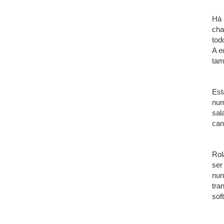
Há 
cha
tod
A e
tam
Est
num
sal
can
Rol
ser
nun
tra
sof