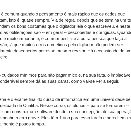
o é comum quando o pensamento é mais rápido que os dedos que
itam, isto é, quase sempre. Via de regra, depois que se termina um te
dam os bons costumes que o digitador leia o que escreveu, e neste
o as obliterações são -- em geral -- descobertas e corrigidas. Quand
to é muito importante, é comum pedir-se a outra pessoa que faça a
isão, já que muitos erros cometidos pelo digitador não podem ser
ilmente descobertos por esse mesmo revisor. Há necessidade de u
eiro.
 cuidados mínimos para não pagar mico e, na sua falta, o implacáve
onderável sempre dá as suas caras, como vai-se ver a seguir.
ena é o exame final do curso de informática em uma universidade b
ceituada de Curitiba. Nesse curso, os alunos -- para se formarem --
cisam construir um software desde a sua concepção até sua operaç
 nenhum erro grave. Eles têm 1 ano para essa tarefa e acreditem-m
almente é pouco tempo.