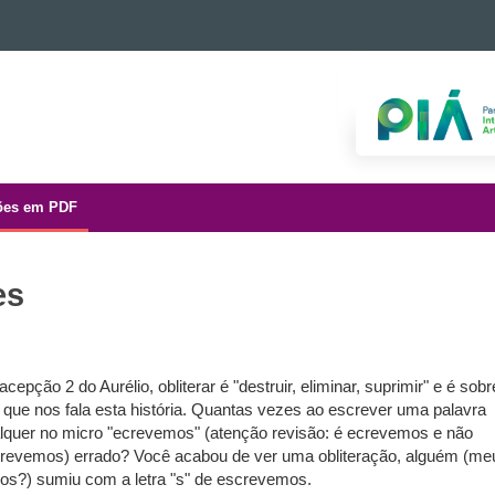
ões em PDF
es
acepção 2 do Aurélio, obliterar é "destruir, eliminar, suprimir" e é sobr
o que nos fala esta história. Quantas vezes ao escrever uma palavra
lquer no micro "ecrevemos" (atenção revisão: é ecrevemos e não
revemos) errado? Você acabou de ver uma obliteração, alguém (me
os?) sumiu com a letra "s" de escrevemos.