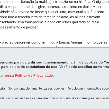
sa hora a obliteração (a maldita) introduziu-se na história. O digitado
dito) esquecera-se de digitar, obliterara uma letra no título. Maior
vidade não haveria se fosse qualquer letra, mas qual o quê: a letra
bada fora a terceira letra da terceira palavra, as alunas estavam
esentando uma transparência onde em letras garrafais se dizia
ocessamento de peidos".
 preciso descrever como terminou a banca. Apenas informo que as
nas foram aprovadas, o software estava muito bom.
essenciais para garantir seu funcionamento, além de cookies do Y
 para coleta de estatísticas de uso. Você pode escolher como tra
e nossa Política de Privacidade.
rtal não funciona plenamente. Esses cookies não coletam informações sobre 
MAPA D
der como os visitantes interagem com nosso site. As informações são cole