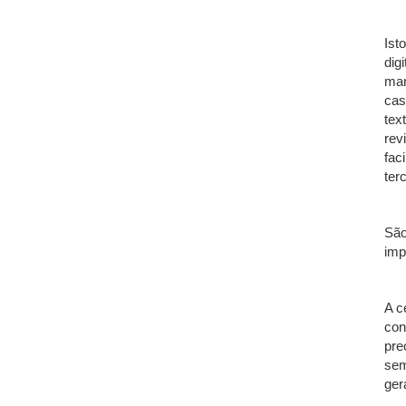
Ist
dig
man
cas
tex
rev
fac
terc
São
imp
A c
con
pre
sem
ger