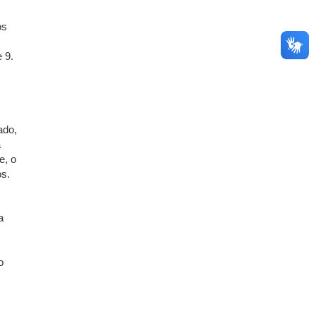
ós
 9.
ado,
a
e, o
os.
a
o