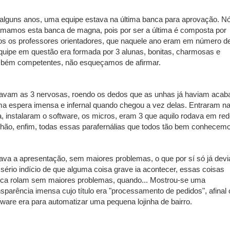
alguns anos, uma equipe estava na última banca para aprovação. N
mamos esta banca de magna, pois por ser a última é composta por
os os professores orientadores, que naquele ano eram em número de
quipe em questão era formada por 3 alunas, bonitas, charmosas e
bém competentes, não esqueçamos de afirmar.
avam as 3 nervosas, roendo os dedos que as unhas já haviam acab
a espera imensa e infernal quando chegou a vez delas. Entraram n
a, instalaram o software, os micros, eram 3 que aquilo rodava em red
hão, enfim, todas essas parafernálias que todos tão bem conhecem
ava a apresentação, sem maiores problemas, o que por sí só já devi
 sério indício de que alguma coisa grave ia acontecer, essas coisas
ca rolam sem maiores problemas, quando... Mostrou-se uma
nsparência imensa cujo título era "processamento de pedidos", afinal 
tware era para automatizar uma pequena lojinha de bairro.