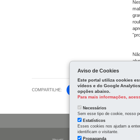
Nes
mal
gra
rou
apr
"pr
Não
alu
Aviso de Cookies
Este portal utiliza cookies 
vídeos e do Google Analytics
COMPARTILHE:
Fa
opções abaixo.
Para mais informações, acess
ce
Tw
bo
Necessários
itt
ok
Sem esse tipo de cookie, nosso po
er
Estatísticos
Esses cookies nos ajudam a enten
identificam o visitante.
Navegação
Propaganda