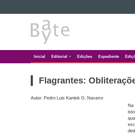
Ir para o conteúdo
BATE
Ir para a navegação
Ir para a busca
BYTE
Mapa do site
Inicial
Editorial
Edições
Expediente
Ediç
Navegação
principal
Flagrantes: Obliteraçõ
Autor
:
Pedro Luis Kantek G. Navarro
Na 
ist
qua
esc
ded