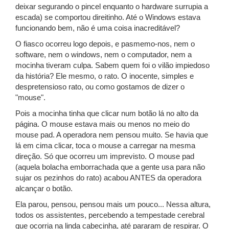
deixar segurando o pincel enquanto o hardware surrupia a
escada) se comportou direitinho. Até o Windows estava
funcionando bem, não é uma coisa inacreditável?
O fiasco ocorreu logo depois, e pasmemo-nos, nem o
software, nem o windows, nem o computador, nem a
mocinha tiveram culpa. Sabem quem foi o vilão impiedoso
da história? Ele mesmo, o rato. O inocente, simples e
despretensioso rato, ou como gostamos de dizer o
"mouse".
Pois a mocinha tinha que clicar num botão lá no alto da
página. O mouse estava mais ou menos no meio do
mouse pad. A operadora nem pensou muito. Se havia que
lá em cima clicar, toca o mouse a carregar na mesma
direção. Só que ocorreu um imprevisto. O mouse pad
(aquela bolacha emborrachada que a gente usa para não
sujar os pezinhos do rato) acabou ANTES da operadora
alcançar o botão.
Ela parou, pensou, pensou mais um pouco... Nessa altura,
todos os assistentes, percebendo a tempestade cerebral
que ocorria na linda cabecinha, até pararam de respirar. O