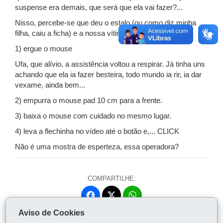
suspense era demais, que será que ela vai fazer?...
Nisso, percebe-se que deu o estalo (ou como diz minha
filha, caiu a ficha) e a nossa vítima:
1) ergue o mouse
Ufa, que alívio, a assistência voltou a respirar. Já tinha uns
achando que ela ia fazer besteira, todo mundo ia rir, ia dar
vexame, ainda bem...
2) empurra o mouse pad 10 cm para a frente.
3) baixa o mouse com cuidado no mesmo lugar.
4) leva a flechinha no vídeo até o botão e,... CLICK
Não é uma mostra de esperteza, essa operadora?
COMPARTILHE:
Fa
W
ce
ha
Aviso de Cookies
Tw
bo
ts
Voltar
Início
Imprimir
Baixar