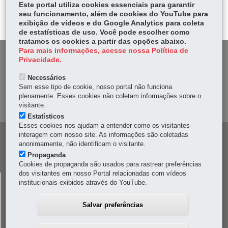
itt
Este portal utiliza cookies essenciais para garantir
ok
Ap
seu funcionamento, além de cookies do YouTube para
er
p
exibição de vídeos e do Google Analytics para coleta
de estatísticas de uso. Você pode escolher como
tratamos os cookies a partir das opções abaixo.
Para mais informações, acesse nossa Política de
DENUNCIE CORRUPÇÃO
Privacidade.
Necessários
OUVIDORIA
Sem esse tipo de cookie, nosso portal não funciona
plenamente. Esses cookies não coletam informações sobre o
MAPA DO SITE
visitante.
Estatísticos
Esses cookies nos ajudam a entender como os visitantes
interagem com nosso site. As informações são coletadas
Navegação
anonimamente, não identificam o visitante.
principal
Propaganda
Cookies de propaganda são usados para rastrear preferências
dos visitantes em nosso Portal relacionadas com vídeos
CELEPAR
institucionais exibidos através do YouTube.
Rua Mateus Leme, 1561 - Bom Retiro
-
80520-174
-
Curitiba
-
PR
MAPA
Salvar preferências
41 3200-5000