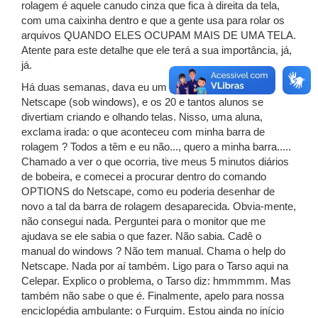
rolagem é aquele canudo cinza que fica à direita da tela,
com uma caixinha dentro e que a gente usa para rolar os
arquivos QUANDO ELES OCUPAM MAIS DE UMA TELA.
Atente para este detalhe que ele terá a sua importância, já,
já.
Há duas semanas, dava eu um curso de HTML e
Netscape (sob windows), e os 20 e tantos alunos se
divertiam criando e olhando telas. Nisso, uma aluna,
exclama irada: o que aconteceu com minha barra de
rolagem ? Todos a têm e eu não..., quero a minha barra.....
Chamado a ver o que ocorria, tive meus 5 minutos diários
de bobeira, e comecei a procurar dentro do comando
OPTIONS do Netscape, como eu poderia desenhar de
novo a tal da barra de rolagem desaparecida. Obvia-mente,
não consegui nada. Perguntei para o monitor que me
ajudava se ele sabia o que fazer. Não sabia. Cadê o
manual do windows ? Não tem manual. Chama o help do
Netscape. Nada por aí também. Ligo para o Tarso aqui na
Celepar. Explico o problema, o Tarso diz: hmmmmm. Mas
também não sabe o que é. Finalmente, apelo para nossa
enciclopédia ambulante: o Furquim. Estou ainda no início