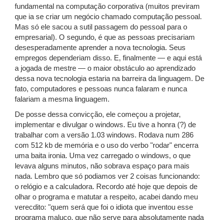
fundamental na computação corporativa (muitos previram
que ia se criar um negócio chamado computação pessoal.
Mas só ele sacou a sutil passagem do pessoal para o
empresarial). O segundo, é que as pessoas precisariam
desesperadamente aprender a nova tecnologia. Seus
empregos dependeriam disso. E, finalmente — e aqui está
a jogada de mestre — o maior obstáculo ao aprendizado
dessa nova tecnologia estaria na barreira da linguagem. De
fato, computadores e pessoas nunca falaram e nunca
falariam a mesma linguagem.
De posse dessa convicção, ele começou a projetar,
implementar e divulgar o windows. Eu tive a honra (?) de
trabalhar com a versão 1.03 windows. Rodava num 286
com 512 kb de memória e o uso do verbo "rodar" encerra
uma baita ironia. Uma vez carregado o windows, o que
levava alguns minutos, não sobrava espaço para mais
nada. Lembro que só podiamos ver 2 coisas funcionando:
o relógio e a calculadora. Recordo até hoje que depois de
olhar o programa e matutar a respeito, acabei dando meu
verecdito: "quem será que foi o idiota que inventou esse
programa maluco, que não serve para absolutamente nada