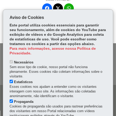
Fa
W
ce
ha
Aviso de Cookies
Tw
bo
ts
Voltar
Início
Imprimir
Baixar
itt
Este portal utiliza cookies essenciais para garantir
ok
Ap
seu funcionamento, além de cookies do YouTube para
er
p
exibição de vídeos e do Google Analytics para coleta
de estatísticas de uso. Você pode escolher como
tratamos os cookies a partir das opções abaixo.
Para mais informações, acesse nossa Política de
DENUNCIE CORRUPÇÃO
Privacidade.
Necessários
OUVIDORIA
Sem esse tipo de cookie, nosso portal não funciona
plenamente. Esses cookies não coletam informações sobre o
MAPA DO SITE
visitante.
Estatísticos
Esses cookies nos ajudam a entender como os visitantes
interagem com nosso site. As informações são coletadas
Navegação
anonimamente, não identificam o visitante.
principal
Propaganda
Cookies de propaganda são usados para rastrear preferências
dos visitantes em nosso Portal relacionadas com vídeos
CELEPAR
institucionais exibidos através do YouTube.