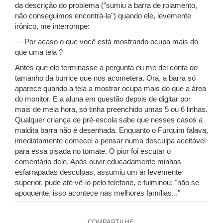
da descrição do problema ("sumiu a barra de rolamento,
não conseguimos encontrá-la") quando ele, levemente
irônico, me interrompe:
— Por acaso o que você está mostrando ocupa mais do
que uma tela ?
Antes que ele terminasse a pergunta eu me dei conta do
tamanho da burrice que nos acometera. Ora, a barra só
aparece quando a tela a mostrar ocupa mais do que a área
do monitor. E a aluna em questão depois de digitar por
mais de meia hora, só tinha preenchido umas 5 ou 6 linhas.
Qualquer criança de pré-escola sabe que nesses casos a
maldita barra não é desenhada. Enquanto o Furquim falava,
imediatamente comecei a pensar numa desculpa aceitável
para essa pisada no tomate. O pior foi escutar o
comentário dele. Após ouvir educadamente minhas
esfarrapadas desculpas, assumiu um ar levemente
superior, pude até vê-lo pelo telefone, e fulminou: "não se
apoquente, isso acontece nas melhores famílias..."
COMPARTILHE: