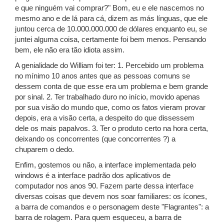
e que ninguém vai comprar?" Bom, eu e ele nascemos no
mesmo ano e de lá para cá, dizem as más línguas, que ele
juntou cerca de 10.000.000.000 de dólares enquanto eu, se
juntei alguma coisa, certamente foi bem menos. Pensando
bem, ele não era tão idiota assim.
A genialidade do William foi ter: 1. Percebido um problema
no mínimo 10 anos antes que as pessoas comuns se
dessem conta de que esse era um problema e bem grande
por sinal. 2. Ter trabalhado duro no início, movido apenas
por sua visão do mundo que, como os fatos vieram provar
depois, era a visão certa, a despeito do que dissessem
dele os mais papalvos. 3. Ter o produto certo na hora certa,
deixando os concorrentes (que concorrentes ?) a
chuparem o dedo.
Enfim, gostemos ou não, a interface implementada pelo
windows é a interface padrão dos aplicativos de
computador nos anos 90. Fazem parte dessa interface
diversas coisas que devem nos soar familiares: os ícones,
a barra de comandos e o personagem deste "Flagrantes": a
barra de rolagem. Para quem esqueceu, a barra de