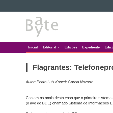
Ir para o conteúdo
BATE
Ir para a navegação
Ir para a busca
BYTE
Mapa do site
Inicial
Editorial
Edições
Expediente
Ediç
Navegação
principal
Flagrantes: Telefonep
Autor: Pedro Luis Kantek Garcia Navarro
Contam os anais desta casa que o primeiro sistema 
(o avô do BDE) chamado Sistema de Informações Est