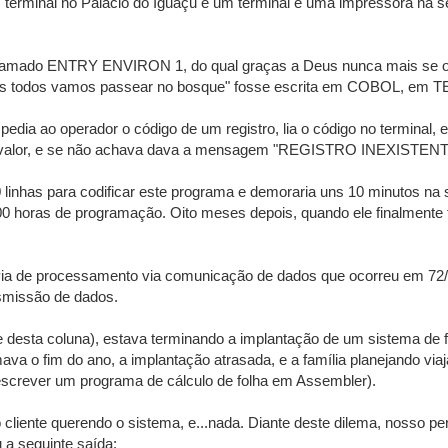
erminal no Palácio do Iguaçu e um terminal e uma impressora na sed
hamado ENTRY ENVIRON 1, do qual graças a Deus nunca mais se ouv
ós todos vamos passear no bosque" fosse escrita em COBOL, em TEBO
 pedia ao operador o código de um registro, lia o código no terminal
 o valor, e se não achava dava a mensagem "REGISTRO INEXISTENT
nhas para codificar este programa e demoraria uns 10 minutos na 
0 horas de programação. Oito meses depois, quando ele finalmente f
révia de processamento via comunicação de dados que ocorreu em 
smissão de dados.
nte desta coluna), estava terminando a implantação de um sistema de
 o fim do ano, a implantação atrasada, e a família planejando viaja
e escrever um programa de cálculo de folha em Assembler).
 o cliente querendo o sistema, e...nada. Diante deste dilema, nosso 
 a seguinte saída: