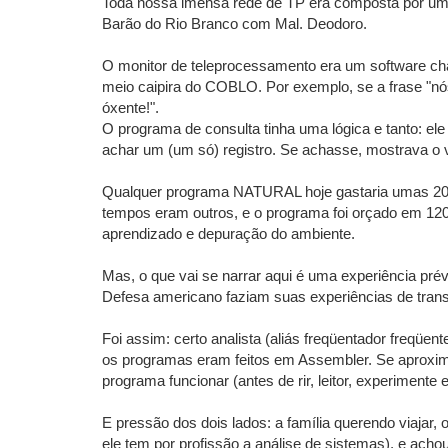
Toda nossa imensa rede de TP era composta por um t
Barão do Rio Branco com Mal. Deodoro.
O monitor de teleprocessamento era um software c
meio caipira do COBLO. Por exemplo, se a frase "n
óxente!".
O programa de consulta tinha uma lógica e tanto: ele
achar um (um só) registro. Se achasse, mostrava
Qualquer programa NATURAL hoje gastaria umas 20 li
tempos eram outros, e o programa foi orçado em 120
aprendizado e depuração do ambiente.
Mas, o que vai se narrar aqui é uma experiência p
Defesa americano faziam suas experiências de tran
Foi assim: certo analista (aliás freqüentador freqüe
os programas eram feitos em Assembler. Se aproximava
programa funcionar (antes de rir, leitor, experiment
E pressão dos dois lados: a família querendo viajar,
ele tem por profissão a análise de sistemas), e achou