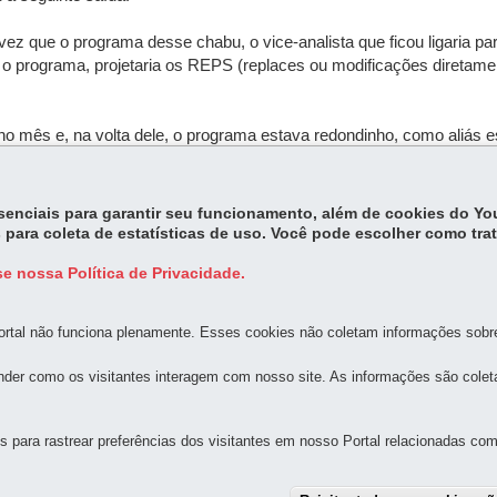
ez que o programa desse chabu, o vice-analista que ficou ligaria p
aria o programa, projetaria os REPS (replaces ou modificações diretam
o mês e, na volta dele, o programa estava redondinho, como aliás es
essenciais para garantir seu funcionamento, além de cookies do Y
 para coleta de estatísticas de uso. Você pode escolher como tra
e nossa Política de Privacidade.
rtal não funciona plenamente. Esses cookies não coletam informações sobre 
der como os visitantes interagem com nosso site. As informações são cole
MAPA D
para rastrear preferências dos visitantes em nosso Portal relacionadas com 
 Bom Retiro
-
80520-174
-
Curitiba
-
PR
MAPA