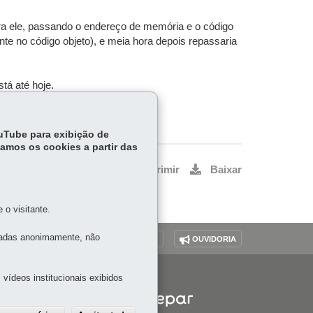
ara ele, passando o endereço de memória e o código
ente no código objeto), e meia hora depois repassaria
tá até hoje.
ouTube para exibição de
tamos os cookies a partir das
Voltar
Início
Imprimir
Baixar
o visitante.
tadas anonimamente, não
O SITE
DENUNCIE CORRUPÇÃO
OUVIDORIA
vídeos institucionais exibidos