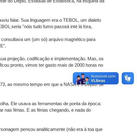
e do Depto. Estadual de Estatística, na esquina da
iu falar. Sua linguagem era o TEBOL, um dialeto
L seria "nóis tudo fumo passeá inté lá fora,
, e consultava um (um só) arquivo magnético para
E".
sua projeção, codificação e implementação. Mas, os
icou pronto, vimos ter gasto mais de 2000 horas no
72/73, ao mesmo tempo em que a NASA e o Depto. de
 folha. Ele usava as ferramentas de ponta da época:
r nas férias. E as férias chegando, e nada do
personagem pensou analiticamente (não era à toa que