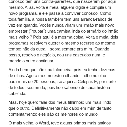
conosco tem uns contra-parentes, que nasceram por aqui
mesmo. Aliás, volta e meia, alguém digita e compila um
novo programa, e ele passa a conviver conosco. Como
toda família, a nossa também tem uns arranca-rabos de
vez em quando. Vocês nunca viram um irmão mais novo
emprestar ("roubar") uma camisa linda do armário do irmão
mais velho ? Pois aqui é a mesma coisa. Volta e meia, dois
programas resolvem querer o mesmo recurso ao mesmo
tempo: não dá outra – sobra sempre pra mim. Quando
posso, resolvo o negócio, dou uns cascudos num, e
mando o outro continuar.
Ainda bem que não sou fofoqueira, pois eu tenho dezenas
de olhos. Agora mesmo estou olhando – olho no olho –
para mais de 20 pessoas, só aqui na Celepar. E, por sorte
de todos, sou muda, pois fico sabendo de cada história
cabeluda...
Mas, hoje quero falar dos meus filhinhos: um mais lindo
que o outro. Definitivamente não caibo em mim de tanto
contentamento: eles são os melhores do mundo.
O mais velho, o Word, teve alguns primos mais antigos