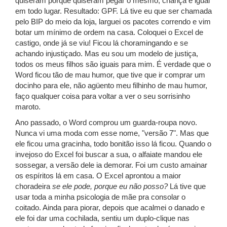
quiseram porque quiseram pegar o mesmo; criança é igual
em todo lugar. Resultado: GPF. Lá tive eu que ser chamada
pelo BIP do meio da loja, larguei os pacotes correndo e vim
botar um mínimo de ordem na casa. Coloquei o Excel de
castigo, onde já se viu! Ficou lá choramingando e se
achando injustiçado. Mas eu sou um modelo de justiça,
todos os meus filhos são iguais para mim. É verdade que o
Word ficou tão de mau humor, que tive que ir comprar um
docinho para ele, não agüento meu filhinho de mau humor,
faço qualquer coisa para voltar a ver o seu sorrisinho
maroto.
Ano passado, o Word comprou um guarda-roupa novo.
Nunca vi uma moda com esse nome, "versão 7". Mas que
ele ficou uma gracinha, todo bonitão isso lá ficou. Quando o
invejoso do Excel foi buscar a sua, o alfaiate mandou ele
sossegar, a versão dele ia demorar. Foi um custo amainar
os espíritos lá em casa. O Excel aprontou a maior
choradeira
se ele pode, porque eu não posso?
Lá tive que
usar toda a minha psicologia de mãe pra consolar o
coitado. Ainda para piorar, depois que acalmei o danado e
ele foi dar uma cochilada, sentiu um duplo-clique nas