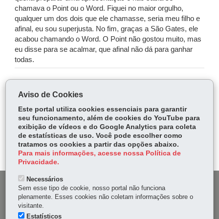
chamava o Point ou o Word. Fiquei no maior orgulho,
qualquer um dos dois que ele chamasse, seria meu filho e
afinal, eu sou superjusta. No fim, graças a São Gates, ele
acabou chamando o Word. O Point não gostou muito, mas
eu disse para se acalmar, que afinal não dá para ganhar
todas.
COMPARTILHE:
Aviso de Cookies
Fa
W
Este portal utiliza cookies essenciais para garantir
ce
ha
seu funcionamento, além de cookies do YouTube para
Tw
exibição de vídeos e do Google Analytics para coleta
bo
ts
Voltar
Início
Imprimir
Baixar
itt
de estatísticas de uso. Você pode escolher como
ok
Ap
tratamos os cookies a partir das opções abaixo.
er
p
Para mais informações, acesse nossa Política de
Privacidade.
Necessários
DENUNCIE CORRUPÇÃO
Sem esse tipo de cookie, nosso portal não funciona
plenamente. Esses cookies não coletam informações sobre o
visitante.
OUVIDORIA
Estatísticos