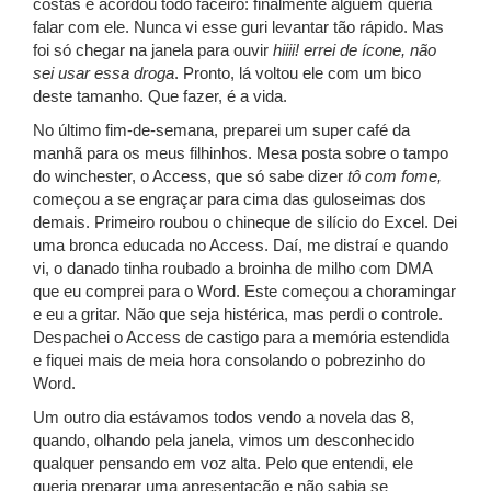
costas e acordou todo faceiro: finalmente alguém queria
falar com ele. Nunca vi esse guri levantar tão rápido. Mas
foi só chegar na janela para ouvir
hiiii! errei de ícone, não
sei usar essa droga
. Pronto, lá voltou ele com um bico
deste tamanho. Que fazer, é a vida.
No último fim-de-semana, preparei um super café da
manhã para os meus filhinhos. Mesa posta sobre o tampo
do winchester, o Access, que só sabe dizer
tô com fome,
começou a se engraçar para cima das guloseimas dos
demais. Primeiro roubou o chineque de silício do Excel. Dei
uma bronca educada no Access. Daí, me distraí e quando
vi, o danado tinha roubado a broinha de milho com DMA
que eu comprei para o Word. Este começou a choramingar
e eu a gritar. Não que seja histérica, mas perdi o controle.
Despachei o Access de castigo para a memória estendida
e fiquei mais de meia hora consolando o pobrezinho do
Word.
Um outro dia estávamos todos vendo a novela das 8,
quando, olhando pela janela, vimos um desconhecido
qualquer pensando em voz alta. Pelo que entendi, ele
queria preparar uma apresentação e não sabia se