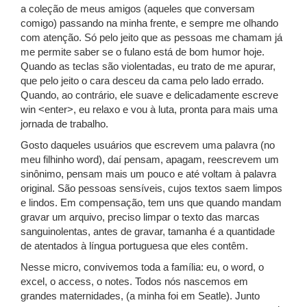
a coleção de meus amigos (aqueles que conversam
comigo) passando na minha frente, e sempre me olhando
com atenção. Só pelo jeito que as pessoas me chamam já
me permite saber se o fulano está de bom humor hoje.
Quando as teclas são violentadas, eu trato de me apurar,
que pelo jeito o cara desceu da cama pelo lado errado.
Quando, ao contrário, ele suave e delicadamente escreve
win <enter>, eu relaxo e vou à luta, pronta para mais uma
jornada de trabalho.
Gosto daqueles usuários que escrevem uma palavra (no
meu filhinho word), daí pensam, apagam, reescrevem um
sinônimo, pensam mais um pouco e até voltam à palavra
original. São pessoas sensíveis, cujos textos saem limpos
e lindos. Em compensação, tem uns que quando mandam
gravar um arquivo, preciso limpar o texto das marcas
sanguinolentas, antes de gravar, tamanha é a quantidade
de atentados à língua portuguesa que eles contêm.
Nesse micro, convivemos toda a família: eu, o word, o
excel, o access, o notes. Todos nós nascemos em
grandes maternidades, (a minha foi em Seatle). Junto