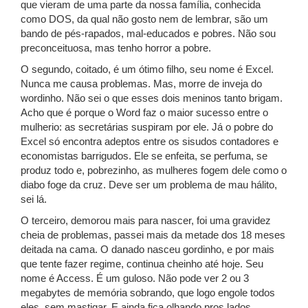
que vieram de uma parte da nossa família, conhecida
como DOS, da qual não gosto nem de lembrar, são um
bando de pés-rapados, mal-educados e pobres. Não sou
preconceituosa, mas tenho horror a pobre.
O segundo, coitado, é um ótimo filho, seu nome é Excel.
Nunca me causa problemas. Mas, morre de inveja do
wordinho. Não sei o que esses dois meninos tanto brigam.
Acho que é porque o Word faz o maior sucesso entre o
mulherio: as secretárias suspiram por ele. Já o pobre do
Excel só encontra adeptos entre os sisudos contadores e
economistas barrigudos. Ele se enfeita, se perfuma, se
produz todo e, pobrezinho, as mulheres fogem dele como o
diabo foge da cruz. Deve ser um problema de mau hálito,
sei lá.
O terceiro, demorou mais para nascer, foi uma gravidez
cheia de problemas, passei mais da metade dos 18 meses
deitada na cama. O danado nasceu gordinho, e por mais
que tente fazer regime, continua cheinho até hoje. Seu
nome é Access. É um guloso. Não pode ver 2 ou 3
megabytes de memória sobrando, que logo engole todos
eles, sem mastigar. E ainda fica olhando pros lados