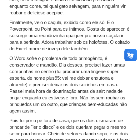
enquanto come, tal qual gato selvagem, para ninguém vir
roubar o delicioso acepipe.
Finalmente, veio o caçula, exibido como ele só. É o
Powerpoint, ou Point para os íntimos. Gosta de aparecer, é
só surgir uma reuniãozinha qualquer pro nosso caçula ir
para a berlinda. Adora trabalhar sob os holofotes. O coitado
do Excel morre de inveja dele também.
O Word sofre o problema de todo primogênito, é
conservador e mandão. Dia desses, precisei fazer umas
comprinhas no centro (fui procurar uma lingerie super
esperta, de nome plus95: vai me deixar enxutona e
atraente) e precisei deixar os dois sozinhos em casa.
Passei meia hora de doutrinação antes de sair: nada de
brigar enquanto eu estivesse fora. Não fossem roubar os
brinquedos um do outro, que crianças bem-educadas não
agem assim.
Pois foi pôr o pé fora de casa, que os dois cismaram de
brincar de "ler o disco" e os dois queriam pegar o mesmo
setor para brincar. Cheio de setores dando sopa, e os dois