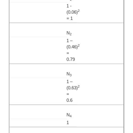
1 -
2
(0.06)
= 1
N
2
1 –
2
(0.46)
=
0.79
N
3
1 –
2
(0.63)
=
0.6
N
4
1