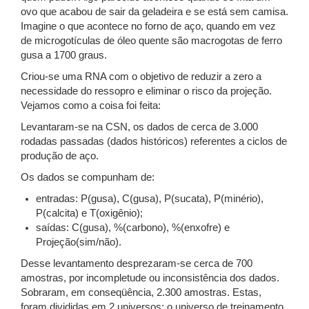
ovo que acabou de sair da geladeira e se está sem camisa.
Imagine o que acontece no forno de aço, quando em vez
de microgotículas de óleo quente são macrogotas de ferro
gusa a 1700 graus.
Criou-se uma RNA com o objetivo de reduzir a zero a
necessidade do ressopro e eliminar o risco da projeção.
Vejamos como a coisa foi feita:
Levantaram-se na CSN, os dados de cerca de 3.000
rodadas passadas (dados históricos) referentes a ciclos de
produção de aço.
Os dados se compunham de:
entradas: P(gusa), C(gusa), P(sucata), P(minério),
P(calcita) e T(oxigênio);
saídas: C(gusa), %(carbono), %(enxofre) e
Projeção(sim/não).
Desse levantamento desprezaram-se cerca de 700
amostras, por incompletude ou inconsistência dos dados.
Sobraram, em conseqüência, 2.300 amostras. Estas,
foram divididas em 2 universos: o universo de treinamento