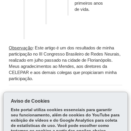
primeiros anos
de vida.
Observação
: Este artigo é um dos resultados de minha
participação no III Congresso Brasileiro de Redes Neurais,
realizado em julho passado na cidade de Florianópolis.
Meus agradecimentos ao Mendes, aos diretores da
CELEPAR e aos demais colegas que propiciaram minha
participação.
COMPARTILHE:
Aviso de Cookies
Fa
W
Este portal utiliza cookies essenciais para garantir
ce
ha
seu funcionamento, além de cookies do YouTube para
Tw
exibição de vídeos e do Google Analytics para coleta
bo
ts
Voltar
Início
Imprimir
Baixar
itt
de estatísticas de uso. Você pode escolher como
ok
Ap
tratamos os cookies a partir das opções abaixo.