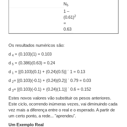
N
5
1 –
2
(0.61)
=
0.63
Os resultados numéricos são:
d
= (0.103)(1) = 0.103
4
d
= (0.386)(0.63) = 0.24
5
d
= [(0.103)(0.1) + (0.24)(0.5)] ´ 1 = 0.13
1
d
= [(0.103)(-0.1) + (0.24)(0.2)] ´ 0.79 = 0.03
2
d
= [(0.103)(-0.1) + (0.24)(1.1)] ´ 0.6 = 0.152
3
Estes novos valores vão substituir os pesos anteriores.
Este ciclo, ocorrendo inúmeras vezes, vai diminuindo cada
vez mais a diferença entre o real e o esperado. A partir de
um certo ponto, a rede... "aprendeu".
Um Exemplo Real