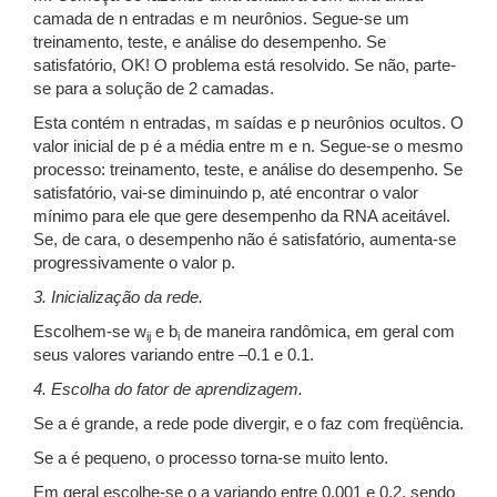
camada de n entradas e m neurônios. Segue-se um
treinamento, teste, e análise do desempenho. Se
satisfatório, OK! O problema está resolvido. Se não, parte-
se para a solução de 2 camadas.
Esta contém n entradas, m saídas e p neurônios ocultos. O
valor inicial de p é a média entre m e n. Segue-se o mesmo
processo: treinamento, teste, e análise do desempenho. Se
satisfatório, vai-se diminuindo p, até encontrar o valor
mínimo para ele que gere desempenho da RNA aceitável.
Se, de cara, o desempenho não é satisfatório, aumenta-se
progressivamente o valor p.
3. Inicialização da rede.
Escolhem-se w
e b
de maneira randômica, em geral com
ij
i
seus valores variando entre –0.1 e 0.1.
4. Escolha do fator de aprendizagem.
Se a é grande, a rede pode divergir, e o faz com freqüência.
Se a é pequeno, o processo torna-se muito lento.
Em geral escolhe-se o a variando entre 0.001 e 0.2, sendo