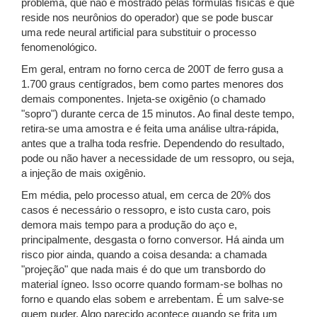
problema, que não é mostrado pelas fórmulas físicas e que
reside nos neurônios do operador) que se pode buscar
uma rede neural artificial para substituir o processo
fenomenológico.
Em geral, entram no forno cerca de 200T de ferro gusa a
1.700 graus centígrados, bem como partes menores dos
demais componentes. Injeta-se oxigênio (o chamado
"sopro") durante cerca de 15 minutos. Ao final deste tempo,
retira-se uma amostra e é feita uma análise ultra-rápida,
antes que a tralha toda resfrie. Dependendo do resultado,
pode ou não haver a necessidade de um ressopro, ou seja,
a injeção de mais oxigênio.
Em média, pelo processo atual, em cerca de 20% dos
casos é necessário o ressopro, e isto custa caro, pois
demora mais tempo para a produção do aço e,
principalmente, desgasta o forno conversor. Há ainda um
risco pior ainda, quando a coisa desanda: a chamada
"projeção" que nada mais é do que um transbordo do
material ígneo. Isso ocorre quando formam-se bolhas no
forno e quando elas sobem e arrebentam. É um salve-se
quem puder. Algo parecido acontece quando se frita um