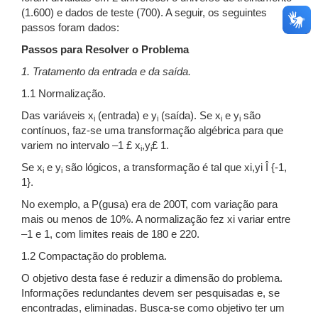
(1.600) e dados de teste (700). A seguir, os seguintes
passos foram dados:
Passos para Resolver o Problema
1. Tratamento da entrada e da saída.
1.1 Normalização.
Das variáveis x
(entrada) e y
(saída). Se x
e y
são
i
i
i
i
contínuos, faz-se uma transformação algébrica para que
variem no intervalo –1 £ x
,y
£ 1.
i
i
Se x
e y
são lógicos, a transformação é tal que xi,yi Î {-1,
i
i
1}.
No exemplo, a P(gusa) era de 200T, com variação para
mais ou menos de 10%. A normalização fez xi variar entre
–1 e 1, com limites reais de 180 e 220.
1.2 Compactação do problema.
O objetivo desta fase é reduzir a dimensão do problema.
Informações redundantes devem ser pesquisadas e, se
encontradas, eliminadas. Busca-se como objetivo ter um