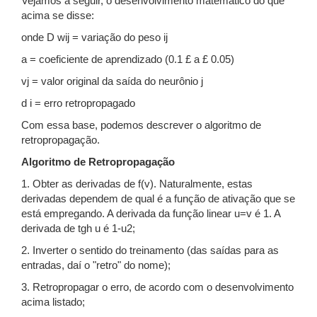
Vejamos a seguir, o desenvolvimento matemático do que
acima se disse:
onde D wij = variação do peso ij
a = coeficiente de aprendizado (0.1 £ a £ 0.05)
vj = valor original da saída do neurônio j
d i = erro retropropagado
Com essa base, podemos descrever o algoritmo de
retropropagação.
Algoritmo de Retropropagação
1. Obter as derivadas de f(v). Naturalmente, estas
derivadas dependem de qual é a função de ativação que se
está empregando. A derivada da função linear u=v é 1. A
derivada de tgh u é 1-u2;
2. Inverter o sentido do treinamento (das saídas para as
entradas, daí o "retro" do nome);
3. Retropropagar o erro, de acordo com o desenvolvimento
acima listado;