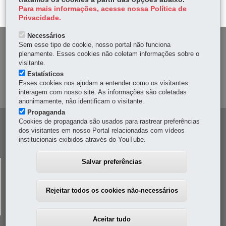
er
p
Para mais informações, acesse nossa Política de
Privacidade.
Necessários
DENUNCIE CORRUPÇÃO
Sem esse tipo de cookie, nosso portal não funciona
plenamente. Esses cookies não coletam informações sobre o
visitante.
OUVIDORIA
Estatísticos
Esses cookies nos ajudam a entender como os visitantes
MAPA DO SITE
interagem com nosso site. As informações são coletadas
anonimamente, não identificam o visitante.
Propaganda
Cookies de propaganda são usados para rastrear preferências
Navegação
dos visitantes em nosso Portal relacionadas com vídeos
principal
institucionais exibidos através do YouTube.
Salvar preferências
CELEPAR
Rua Mateus Leme, 1561 - Bom Retiro
-
80520-174
-
Curitiba
-
PR
MAPA
Rejeitar todos os cookies não-necessários
41 3200-5000
Aceitar tudo