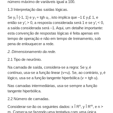
número máximo de variáveis igual a 100.
1.3 Interpretação das saídas lógicas.
Se y
Î {-1, 1} e y
= tgh u
, isto implica que –1 £ y
£ 1, e
i
’i
i
’i
então se y’
> 0, a resposta considerada será 1 e se y’
< 0,
i
i
a saída considerada será –1. Aqui, um detalhe importante:
esta convenção de respostas lógicas é feita apenas em
tempo de operação e não em tempo de treinamento, sob
pena de enlouquecer a rede.
2. Dimensionamento da rede.
2.1 Tipo de neurônio.
Na camada de saída, considera-se a regra: Se y
é
i
contínuo, usa-se a função linear (v=u). Se, ao contrário, y
é
i
lógico, usa-se a função tangente hiperbólica (v = tgh u).
Nas camadas intermediárias, usa-se sempre a função
tangente hiperbólica.
2.2 Número de camadas.
n
m
Considerar-se-ão os seguintes dados: x Î R
, y Î R
, e n >
m. Começa-se fazendo uma tentativa com uma única