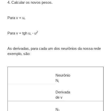
4. Calcular os novos pesos.
Para v = u,
2
Para v = tgh u, -
u
As derivadas, para cada um dos neurônios da nossa rede
exemplo, são:
Neurônio
N
i
Derivada
de v
N
1