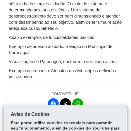
até a vida do simples cidadão. O êxito do sistema é
determinado pela sua eficiência. Um sistema de
geoprocessamento deve ser bem dimensionado e atender
com desempenho ao seu objetivo, além de ter uma relação
adequada custo/benefício.
Abaixo exemplos de funcionalidades básicas:
Exemplo de acesso ao dado: Seleção do Município de
Paranaguá
Visualização de Paranaguá, conforme o solicitado acima
Exemplo de consulta: Atributos dos Municípios definidos
pelo usuário
COMPARTILHE:
Fa
W
ce
ha
Aviso de Cookies
Tw
bo
ts
Voltar
Início
Imprimir
Baixar
itt
Este portal utiliza cookies essenciais para garantir
ok
Ap
seu funcionamento, além de cookies do YouTube para
er