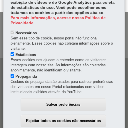
p
exibição de vídeos e do Google Analytics para coleta
de estatísticas de uso. Você pode escolher como
tratamos os cookies a partir das opções abaixo.
Para mais informações, acesse nossa Política de
DENUNCIE CORRUPÇÃO
Privacidade.
Necessários
OUVIDORIA
Sem esse tipo de cookie, nosso portal não funciona
plenamente. Esses cookies não coletam informações sobre o
MAPA DO SITE
visitante.
Estatísticos
Esses cookies nos ajudam a entender como os visitantes
interagem com nosso site. As informações são coletadas
Navegação
anonimamente, não identificam o visitante.
principal
Propaganda
Cookies de propaganda são usados para rastrear preferências
dos visitantes em nosso Portal relacionadas com vídeos
CELEPAR
institucionais exibidos através do YouTube.
Rua Mateus Leme, 1561 - Bom Retiro
-
80520-174
-
Curitiba
-
PR
MAPA
Salvar preferências
41 3200-5000
Rejeitar todos os cookies não-necessários