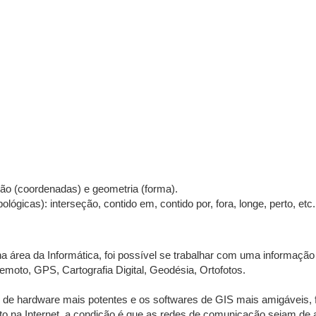
ação (coordenadas) e geometria (forma).
ógicas): interseção, contido em, contido por, fora, longe, perto, etc.
na área da Informática, foi possível se trabalhar com uma informaçã
oto, GPS, Cartografia Digital, Geodésia, Ortofotos.
 de hardware mais potentes e os softwares de GIS mais amigáveis, 
na Internet, a condição é que as redes de comunicação sejam de alt