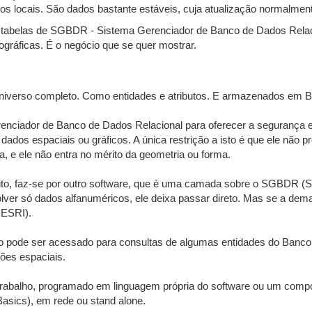
ocais. São dados bastante estáveis, cuja atualização normalmente
tabelas de SGBDR - Sistema Gerenciador de Banco de Dados Relacio
gráficas. É o negócio que se quer mostrar.
niverso completo. Como entidades e atributos. E armazenados em B
ciador de Banco de Dados Relacional para oferecer a segurança e 
s espaciais ou gráficos. A única restrição a isto é que ele não prov
, e ele não entra no mérito da geometria ou forma.
ito, faz-se por outro software, que é uma camada sobre o SGBDR (Sy
ver só dados alfanuméricos, ele deixa passar direto. Mas se a dem
 ESRI).
o pode ser acessado para consultas de algumas entidades do Banco 
ções espaciais.
rabalho, programado em linguagem própria do software ou um compo
Basics), em rede ou stand alone.