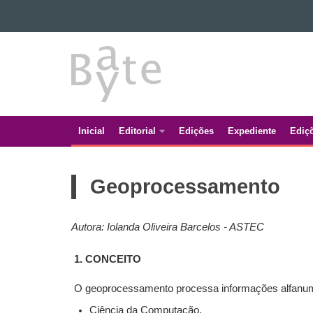
Ir para o conteúdo
BATE
Ir para a navegação
Ir para a busca
BYTE
Mapa do site
Inicial
Editorial
Edições
Expediente
Ediç
Navegação
principal
Geoprocessamento
Autora:
Iolanda Oliveira Barcelos - ASTEC
1. CONCEITO
O geoprocessamento processa informações alfanumér
Ciência da Computação.