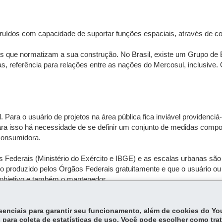
uídos com capacidade de suportar funções espaciais, através de co
is que normatizam a sua construção. No Brasil, existe um Grupo de 
, referência para relações entre as nações do Mercosul, inclusive. 
Para o usuário de projetos na área pública fica inviável providenciá-l
 Para isso há necessidade de se definir um conjunto de medidas com
consumidora.
ederais (Ministério do Exército e IBGE) e as escalas urbanas são de
do produzido pelos Órgãos Federais gratuitamente e que o usuário o
o objetivo e também o mantenedor.
essenciais para garantir seu funcionamento, além de cookies do Y
 para coleta de estatísticas de uso. Você pode escolher como tra