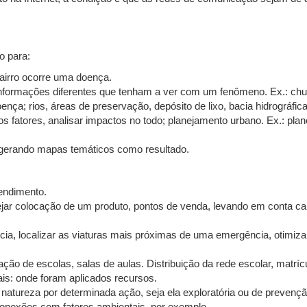
o para:
bairro ocorre uma doença.
 informações diferentes que tenham a ver com um fenômeno. Ex.: chuv
oença; rios, áreas de preservação, depósito de lixo, bacia hidrográfic
fatores, analisar impactos no todo; planejamento urbano. Ex.: plane
gerando mapas temáticos como resultado.
endimento.
ejar colocação de um produto, pontos de venda, levando em conta car
cia, localizar as viaturas mais próximas de uma emergência, otimiza
o de escolas, salas de aulas. Distribuição da rede escolar, matrícu
: onde foram aplicados recursos.
tureza por determinada ação, seja ela exploratória ou de prevençã