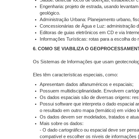
Saúde: detectar focos de doenças, estabelecer 
Engenharia: projeto de estrada, usando levanta
geológico.
Administração Urbana: Planejamento urbano, fisc
Concessionárias de Água e Luz: administração d
Editoras de guias eletrônicos em CD e via Interne
Informações Turísticas: rotas para a escolha do
6. COMO SE VIABILIZA O GEOPROCESSAMEN
Os Sistemas de Informações que usam geotecnolog
Eles têm características especiais, como:
Apresentam dados alfanuméricos e espaciais;
Possuem multidisciplinaridade. Envolvem cartógr
Os dados espaciais são de diversas origens: rest
Possui software que interpreta o dado espacial 
o resultado em outro mapa (temático) em vídeo lo
Os dados devem ser modelados, tratados e atual
Mais sobre os dados:
- O dado cartográfico ou espacial deve ser pens
compatível e escolher os níveis de informações (