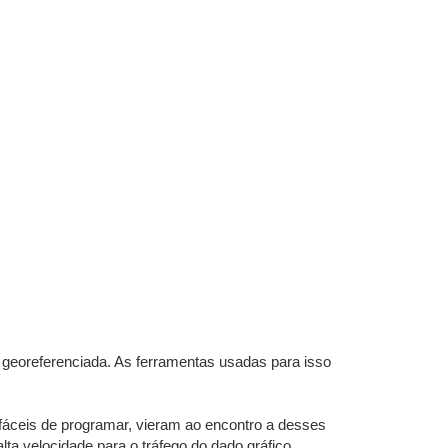
o georeferenciada. As ferramentas usadas para isso
fáceis de programar, vieram ao encontro a desses
a velocidade para o tráfego do dado gráfico.