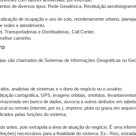
conexões com fatores ambientais, por exemplo.
mentos de diversos tipos: Rede Geodésica, Restituição aerofotogram
alização de ocupação e uso do solo, reordenamento urbano, planejam
e redes e atendimento.
t, Transportadoras e Distribuidoras, Call Center.
 melhor caminho.
TO
ias são chamados de Sistemas de Informações Geográficas ou Geo
afos, analistas de sistemas e o dono do negócio ou o usuário;
ituição cartográfica, GPS, imagens orbitais, ortofotos, levantamentos
armazenado em banco de dados, associa a outros atributos em tabela
cal ou remoto (internet, por ex.), imprime, plota ou grava em arquivo
izados pelas funções do sistema;
ado antes, pois extrapola a área de atuação do negócio. É uma inform
feições) necessários para a finalidade do sistema. Ex.: Rios, estrad