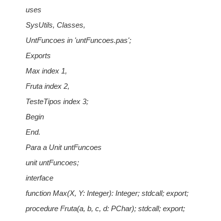
uses
SysUtils, Classes,
UntFuncoes in 'untFuncoes.pas';
Exports
Max index 1,
Fruta index 2,
TesteTipos index 3;
Begin
End.
Para a Unit untFuncoes
unit untFuncoes;
interface
function Max(X, Y: Integer): Integer; stdcall; export;
procedure Fruta(a, b, c, d: PChar); stdcall; export;