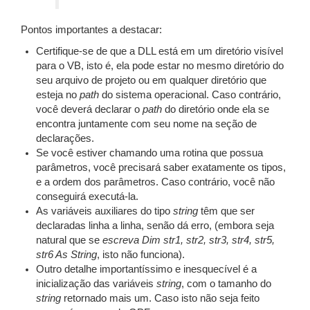
Pontos importantes a destacar:
Certifique-se de que a DLL está em um diretório visível
para o VB, isto é, ela pode estar no mesmo diretório do
seu arquivo de projeto ou em qualquer diretório que
esteja no
path
do sistema operacional. Caso contrário,
você deverá declarar o
path
do diretório onde ela se
encontra juntamente com seu nome na seção de
declarações.
Se você estiver chamando uma rotina que possua
parâmetros, você precisará saber exatamente os tipos,
e a ordem dos parâmetros. Caso contrário, você não
conseguirá executá-la.
As variáveis auxiliares do tipo
string
têm que ser
declaradas linha a linha, senão dá erro, (embora seja
natural que se
escreva Dim str1, str2, str3, str4, str5,
str6 As String
, isto não funciona).
Outro detalhe importantíssimo e inesquecível é a
inicialização das variáveis
string
, com o tamanho do
string
retornado mais um. Caso isto não seja feito