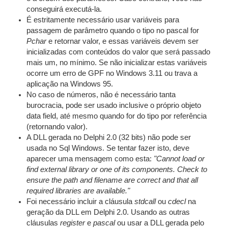
conseguirá executá-la.
É estritamente necessário usar variáveis para
passagem de parâmetro quando o tipo no pascal for
Pchar
e retornar valor, e essas variáveis devem ser
inicializadas com conteúdos do valor que será passado
mais um, no mínimo. Se não inicializar estas variáveis
ocorre um erro de GPF no Windows 3.11 ou trava a
aplicação na Windows 95.
No caso de números, não é necessário tanta
burocracia, pode ser usado inclusive o próprio objeto
data field, até mesmo quando for do tipo por referência
(retornando valor).
A DLL gerada no Delphi 2.0 (32 bits) não pode ser
usada no Sql Windows. Se tentar fazer isto, deve
aparecer uma mensagem como esta:
"Cannot load or
find external library or one of its components. Check to
ensure the path and filename are correct and that all
required libraries are available."
Foi necessário incluir a cláusula
stdcall
ou
cdecl
na
geração da DLL em Delphi 2.0. Usando as outras
cláusulas
register
e
pascal
ou usar a DLL gerada pelo