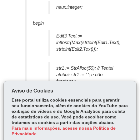
naux:integer;
begin
Edit3.Text :=
inttostr(Max(strtoint(Edit1.Text),
strtoint(Edit2.Text)));
str1 := StrAlloc(50); // Tentei
atribuir str1 := ' '; e não
funcionou
Aviso de Cookies
Este portal utiliza cookies essenciais para garantir
str2 := StrAlloc(50);
seu funcionamento, além de cookies do YouTube para
str3 := StrAlloc(50);
exibição de vídeos e do Google Analytics para coleta
de estatísticas de uso. Você pode escolher como
str4 := StrAlloc(50);
tratamos os cookies a partir das opções abaixo.
Para mais informações, acesse nossa Política de
Fruta(str1, str2, str3, str4);
Privacidade.
Edit4.Text := str1;