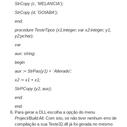
StrCopy (c, 'MELANCIA');
StrCopy (d, 'GOIABA');
end;
procedure TesteTipos (x1:integer; var x2:integer; y1,
y2:pchar);
var
aux: string;
begin
aux := StrPas(y1) + ' Alterado';
x2 := x1 + x1;
StrPCopy (y2, aux);
end;
end.
Para gerar a DLL escolha a opção do menu
Project/Build All
. Com isto, se não tiver nenhum erro de
compilação a sua Teste32.dll já foi gerada no mesmo