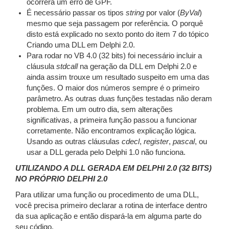
ocorrerá um erro de GPF.
É necessário passar os tipos
string
por valor (
ByVal
)
mesmo que seja passagem por referência. O porquê
disto está explicado no sexto ponto do item 7 do tópico
Criando uma DLL em Delphi 2.0.
Para rodar no VB 4.0 (32 bits) foi necessário incluir a
cláusula
stdcall
na geração da DLL em Delphi 2.0 e
ainda assim trouxe um resultado suspeito em uma das
funções. O maior dos números sempre é o primeiro
parâmetro. As outras duas funções testadas não deram
problema. Em um outro dia, sem alterações
significativas, a primeira função passou a funcionar
corretamente. Não encontramos explicação lógica.
Usando as outras cláusulas
cdecl
,
register
,
pascal
, ou
usar a DLL gerada pelo Delphi 1.0 não funciona.
UTILIZANDO A DLL GERADA EM DELPHI 2.0 (32 BITS)
NO PRÓPRIO DELPHI 2.0
Para utilizar uma função ou procedimento de uma DLL,
você precisa primeiro declarar a rotina de interface dentro
da sua aplicação e então dispará-la em alguma parte do
seu código.