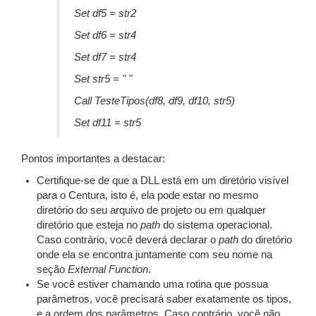
Set df5 = str2
Set df6 = str4
Set df7 = str4
Set str5 = " "
Call TesteTipos(df8, df9, df10, str5)
Set df11 = str5
Pontos importantes a destacar:
Certifique-se de que a DLL está em um diretório visível
para o Centura, isto é, ela pode estar no mesmo
diretório do seu arquivo de projeto ou em qualquer
diretório que esteja no
path
do sistema operacional.
Caso contrário, você deverá declarar o
path
do diretório
onde ela se encontra juntamente com seu nome na
seção
External Function
.
Se você estiver chamando uma rotina que possua
parâmetros, você precisará saber exatamente os tipos,
e a ordem dos parâmetros. Caso contrário, você não