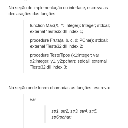
Na seção de implementação ou interface, escreva as
declarações das funções:
function Max(X, Y: Integer): Integer; stdcall;
external 'Teste32.dll' index 1;
procedure Fruta(a, b, c, d: PChar); stdcall;
external 'Teste32.dll' index 2;
procedure TesteTipos (x1:integer; var
x2:integer; y1, y2:pchar); stdcall; external
'Teste32.dll' index 3;
Na seção onde forem chamadas as funções, escreva:
var
str1, str2, str3, str4, str5,
str6:pchar;