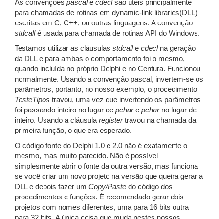
As convenções
pascal
e
cdecl
são úteis principalmente
para chamadas de rotinas em dynamic-link libraries(DLL)
escritas em C, C++, ou outras linguagens. A convenção
stdcall
é usada para chamada de rotinas API do Windows.
Testamos utilizar as cláusulas
stdcall
e
cdecl
na geração
da DLL e para ambas o comportamento foi o mesmo,
quando incluída no próprio Delphi e no Centura. Funcionou
normalmente. Usando a convenção pascal, invertem-se os
parâmetros, portanto, no nosso exemplo, o procedimento
TesteTipos
travou, uma vez que invertendo os parâmetros
foi passando inteiro no lugar de
pchar
e
pchar
no lugar de
inteiro. Usando a cláusula
register
travou na chamada da
primeira função, o que era esperado.
O código fonte do Delphi 1.0 e 2.0 não é exatamente o
mesmo, mas muito parecido. Não é possível
simplesmente abrir o fonte da outra versão, mas funciona
se você criar um novo projeto na versão que queira gerar a
DLL e depois fazer um
Copy/Paste
do código dos
procedimentos e funções. É recomendado gerar dois
projetos com nomes diferentes, uma para 16 bits outra
para 32 bits. A única coisa que muda nestes nossos