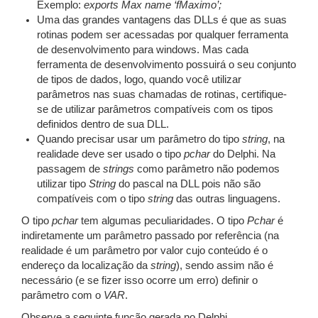
Exemplo:
exports Max name ‘fMaximo’;
Uma das grandes vantagens das DLLs é que as suas
rotinas podem ser acessadas por qualquer ferramenta
de desenvolvimento para windows. Mas cada
ferramenta de desenvolvimento possuirá o seu conjunto
de tipos de dados, logo, quando você utilizar
parâmetros nas suas chamadas de rotinas, certifique-
se de utilizar parâmetros compatíveis com os tipos
definidos dentro de sua DLL.
Quando precisar usar um parâmetro do tipo
string
, na
realidade deve ser usado o tipo
pchar
do Delphi. Na
passagem de
strings
como parâmetro não podemos
utilizar tipo
String
do pascal na DLL pois não são
compatíveis com o tipo
string
das outras linguagens.
O tipo
pchar
tem algumas peculiaridades. O tipo
Pchar
é
indiretamente um parâmetro passado por referência (na
realidade é um parâmetro por valor cujo conteúdo é o
endereço da localização da
string
), sendo assim não é
necessário (e se fizer isso ocorre um erro) definir o
parâmetro com o
VAR
.
Observe a seguinte função gerada no Delphi.