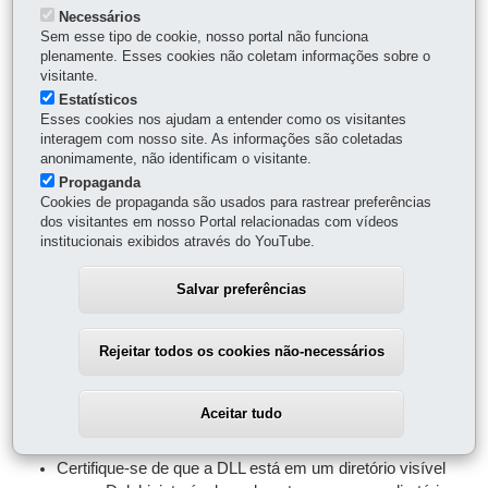
Necessários
Edit5.Text := str2;
Sem esse tipo de cookie, nosso portal não funciona
plenamente. Esses cookies não coletam informações sobre o
Edit6.Text := str3;
visitante.
Edit7.Text := str4;
Estatísticos
Esses cookies nos ajudam a entender como os visitantes
str5 := StrAlloc(50);
interagem com nosso site. As informações são coletadas
anonimamente, não identificam o visitante.
StrPCopy(str5,Edit10.Text);
Propaganda
Str6 := StrAlloc(50);
Cookies de propaganda são usados para rastrear preferências
dos visitantes em nosso Portal relacionadas com vídeos
TesteTipos(strtoint(Edit8.Text),
institucionais exibidos através do YouTube.
naux, str5, str6);
Salvar preferências
Edit9.Text := inttostr(naux);
Edit10.Text := StrPas(str6);
Rejeitar todos os cookies não-necessários
end;
Aceitar tudo
Pontos importantes a destacar:
Certifique-se de que a DLL está em um diretório visível