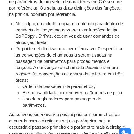
de parâmetros de um vetor de caracteres em C é sempre
por referência). Ou seja, as duas definições das funções,
na prática, ocorrem por referência.
No Delphi, quando for copiar o conteúdo para dentro de
variáveis do tipo
pchar
, deve-se usar funções do tipo
StrPCopy , StrPas, etc.em vez de usar comandos de
atribuição direta.
Delphi tem 4 diretivas que permitem a você especificar
as convenções de chamadas a serem usadas na
passagem de parâmetros para procedimentos e
funções. A convenção de chamada
default
é sempre
register
. As convenções de chamadas diferem em três
áreas:
Ordem da passagem de parâmetros;
Responsabilidade por remover parâmetros de pilha;
Uso de registradores para passagem de
parâmetros.
As convenções
register
e
pascal
passam parâmetros da
esquerda para a direita, ou seja, o parâmetro mais à
esquerda é passado primeiro e o parâmetro mais à direita é
passado por último. As convenções
cdecl
e
stdcall
passam