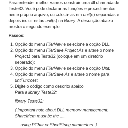
Para entender melhor vamos construir uma dll chamada de
Teste32. Você pode declarar as funções e procedimentos
neste próprio arquivo, ou colocá-las em
unit
(s) separadas e
depois incluir estas
unit
(s) na
library
. A descrição abaixo
mostra o segundo exemplo.
Passos:
Opção do menu
File/New
e selecione a opção DLL;
Opção do menu
File/Save Project As
e altere o nome
Project1
para Teste32 (coloque em um diretório
separado);
Opção do menu
File/New
e selecione a opção
Unit;
Opção do menu
File/Save
As
e altere o nome para
untFuncoes;
Digite o código como descrito abaixo.
Para a library Teste32:
library Teste32;
{ Important note about DLL memory management:
ShareMem must be the .....
.... using PChar or ShortString parameters. }