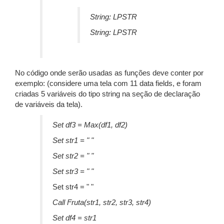
String: LPSTR
String: LPSTR
No código onde serão usadas as funções deve conter por
exemplo: (considere uma tela com 11 data fields, e foram
criadas 5 variáveis do tipo string na seção de declaração
de variáveis da tela).
Set df3 = Max(df1, df2)
Set str1 = " "
Set str2 = " "
Set str3 = " "
Set str4 = " "
Call Fruta(str1, str2, str3, str4)
Set df4 = str1