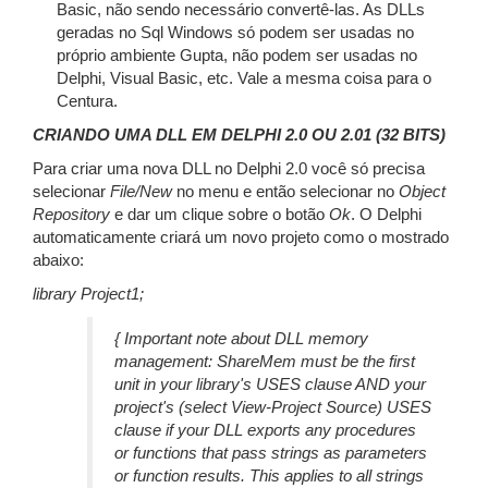
Basic, não sendo necessário convertê-las. As DLLs
geradas no Sql Windows só podem ser usadas no
próprio ambiente Gupta, não podem ser usadas no
Delphi, Visual Basic, etc. Vale a mesma coisa para o
Centura.
CRIANDO UMA DLL EM DELPHI 2.0 OU 2.01 (32 BITS)
Para criar uma nova DLL no Delphi 2.0 você só precisa
selecionar
File/New
no menu e então selecionar no
Object
Repository
e dar um clique sobre o botão
Ok
. O Delphi
automaticamente criará um novo projeto como o mostrado
abaixo:
library Project1;
{ Important note about DLL memory
management: ShareMem must be the first
unit in your library's USES clause AND your
project's (select View-Project Source) USES
clause if your DLL exports any procedures
or functions that pass strings as parameters
or function results. This applies to all strings