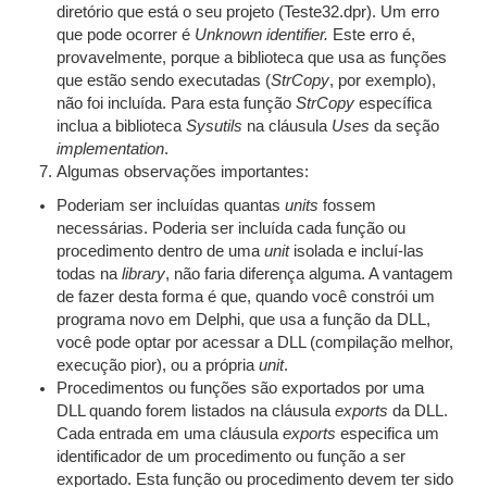
diretório que está o seu projeto (Teste32.dpr). Um erro
que pode ocorrer é
Unknown identifier.
Este erro é,
provavelmente, porque a biblioteca que usa as funções
que estão sendo executadas (
StrCopy
, por exemplo),
não foi incluída. Para esta função
StrCopy
específica
inclua a biblioteca
Sysutils
na cláusula
Uses
da seção
implementation
.
Algumas observações importantes:
Poderiam ser incluídas quantas
units
fossem
necessárias. Poderia ser incluída cada função ou
procedimento dentro de uma
unit
isolada e incluí-las
todas na
library
, não faria diferença alguma. A vantagem
de fazer desta forma é que, quando você constrói um
programa novo em Delphi, que usa a função da DLL,
você pode optar por acessar a DLL (compilação melhor,
execução pior), ou a própria
unit
.
Procedimentos ou funções são exportados por uma
DLL quando forem listados na cláusula
exports
da DLL.
Cada entrada em uma cláusula
exports
especifica um
identificador de um procedimento ou função a ser
exportado. Esta função ou procedimento devem ter sido