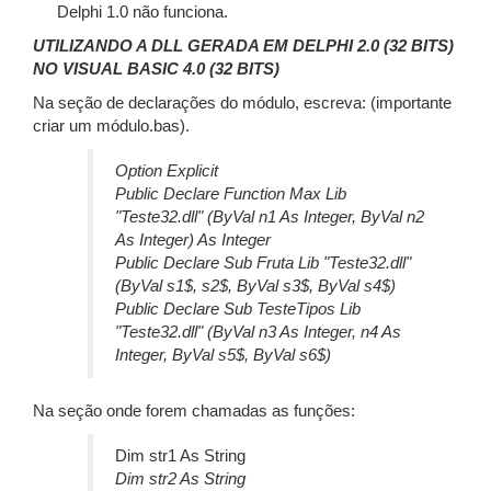
Delphi 1.0 não funciona.
UTILIZANDO A DLL GERADA EM DELPHI 2.0 (32 BITS)
NO VISUAL BASIC 4.0 (32 BITS)
Na seção de declarações do módulo, escreva: (importante
criar um módulo.bas).
Option Explicit
Public Declare Function Max Lib
"Teste32.dll" (ByVal n1 As Integer, ByVal n2
As Integer) As Integer
Public Declare Sub Fruta Lib "Teste32.dll"
(ByVal s1$, s2$, ByVal s3$, ByVal s4$)
Public Declare Sub TesteTipos Lib
"Teste32.dll" (ByVal n3 As Integer, n4 As
Integer, ByVal s5$, ByVal s6$)
Na seção onde forem chamadas as funções:
Dim str1 As String
Dim str2 As String