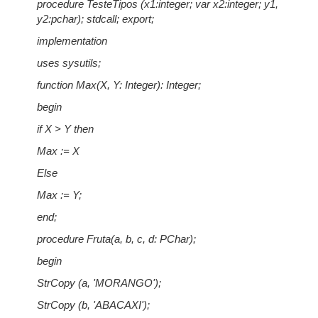
procedure TesteTipos (x1:integer; var x2:integer; y1,
y2:pchar); stdcall; export;
implementation
uses sysutils;
function Max(X, Y: Integer): Integer;
begin
if X > Y then
Max := X
Else
Max := Y;
end;
procedure Fruta(a, b, c, d: PChar);
begin
StrCopy (a, 'MORANGO');
StrCopy (b, 'ABACAXI');