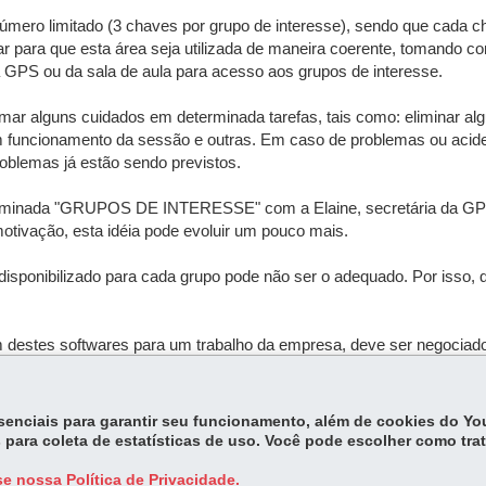
mero limitado (3 chaves por grupo de interesse), sendo que cada c
ar para que esta área seja utilizada de maneira coerente, tomando 
a GPS ou da sala de aula para acesso aos grupos de interesse.
ar alguns cuidados em determinada tarefas, tais como: eliminar al
funcionamento da sessão e outras. Em caso de problemas ou aciden
oblemas já estão sendo previstos.
enominada "GRUPOS DE INTERESSE" com a Elaine, secretária da GPT
ção, esta idéia pode evoluir um pouco mais.
e disponibilizado para cada grupo pode não ser o adequado. Por isso,
m destes softwares para um trabalho da empresa, deve ser negociad
ries.
essenciais para garantir seu funcionamento, além de cookies do Y
 para coleta de estatísticas de uso. Você pode escolher como tra
e nossa Política de Privacidade.