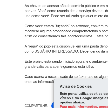
As chaves de acesso são de domínio público e em nú
por vez. Você como usuário deste serviço deve cuid
uso como você. Pode ser utilizado qualquer micro d
Como você estará "fuçando" no software, convém tom
modificar alguma propriedade comprometendo o bom 
a fim de consertarmos tais acontecimentos. Estes pr
A "regra" do jogo está disponível em uma pasta d
como USUÁRIO INTERESSADO. Dependendo da motiva
Este projeto está sendo iniciado agora, e o ambient
grande valia para aperfeiçoarmos esta idéia.
Caso ocorra a necessidade de se fazer uso de algu
onde as informações tenham proteção contra intempé
Aviso de Cookies
Este portal utiliza cookies 
vídeos e do Google Analytics
opções abaixo.
COMPARTILHE:
Fa
Para mais informações, acess