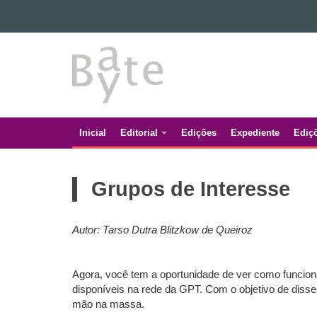
Ir para o conteúdo
BATE
Ir para a navegação
Ir para a busca
BYTE
Mapa do site
Inicial
Editorial
Edições
Expediente
Ediç
Navegação
principal
Grupos de Interesse
Autor: Tarso Dutra Blitzkow de Queiroz
Agora, você tem a oportunidade de ver como funciona
disponíveis na rede da GPT. Com o objetivo de disse
mão na massa.