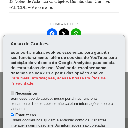
02 Notas de Aula, curso Objetos Distribuídos. Curitiba:
FAE/CDE – Visionnaire.
COMPARTILHE:
Fa
W
ce
ha
Aviso de Cookies
Tw
bo
ts
Voltar
Início
Imprimir
Baixar
itt
Este portal utiliza cookies essenciais para garantir
ok
Ap
seu funcionamento, além de cookies do YouTube para
er
p
exibição de vídeos e do Google Analytics para coleta
de estatísticas de uso. Você pode escolher como
tratamos os cookies a partir das opções abaixo.
Para mais informações, acesse nossa Política de
DENUNCIE CORRUPÇÃO
Privacidade.
Necessários
OUVIDORIA
Sem esse tipo de cookie, nosso portal não funciona
plenamente. Esses cookies não coletam informações sobre o
MAPA DO SITE
visitante.
Estatísticos
Esses cookies nos ajudam a entender como os visitantes
interagem com nosso site. As informações são coletadas